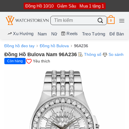
Bỏ
Đồng Hồ 10/10
Giảm Sâu
Mua 1 tặng 1
qua
nội
dung
Tìm
0
kiếm:
Xu Hướng
Reels
Nam
Nữ
Treo Tường
Để Bàn
Đồng hồ đeo tay
Đồng hồ Bulova
96A236
Đồng Hồ Bulova Nam 96A236
Thông số
So sánh
Yêu thích
Còn hàng