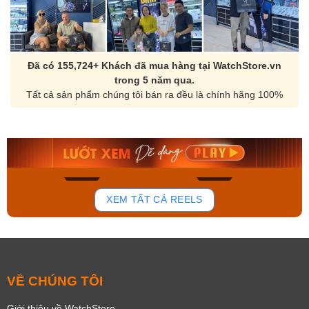
Đã có 155,724+ Khách đã mua hàng tại WatchStore.vn
trong 5 năm qua.
Tất cả sản phẩm chúng tôi bán ra đều là chính hãng 100%
Orient Nam RA-
Casio Nam MTS-
AA0B05R19B
115D-1AVDF
9.480.000₫
2.823.000₫
8.058.000₫
2.399.550₫
Mua ngay
Mua ngay
150
85
XEM TẤT CẢ REELS
VỀ CHÚNG TÔI
Giới thiệu về WatchStore