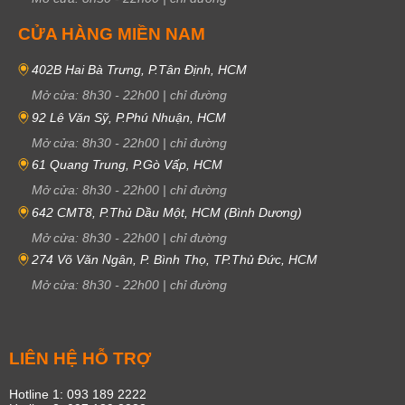
CỬA HÀNG MIỀN NAM
402B Hai Bà Trưng, P.Tân Định, HCM
Mở cửa:
8h30
-
22h00
|
chỉ đường
92 Lê Văn Sỹ, P.Phú Nhuận, HCM
Mở cửa:
8h30
-
22h00
|
chỉ đường
61 Quang Trung, P.Gò Vấp, HCM
Mở cửa:
8h30
-
22h00
|
chỉ đường
642 CMT8, P.Thủ Dầu Một, HCM (Bình Dương)
Mở cửa:
8h30
-
22h00
|
chỉ đường
274 Võ Văn Ngân, P. Bình Thọ, TP.Thủ Đức, HCM
Mở cửa:
8h30
-
22h00
|
chỉ đường
LIÊN HỆ HỖ TRỢ
Hotline 1: 093 189 2222