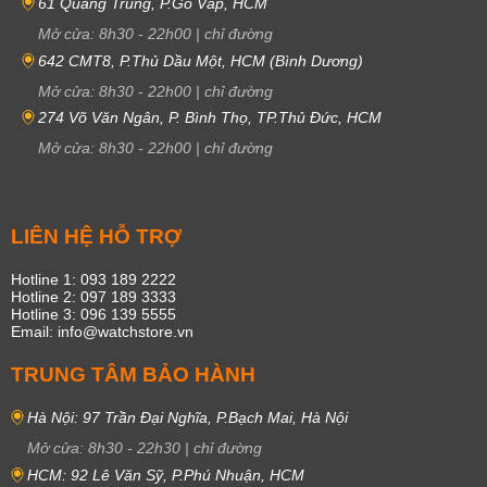
61 Quang Trung, P.Gò Vấp, HCM
Mở cửa:
8h30
-
22h00
|
chỉ đường
642 CMT8, P.Thủ Dầu Một, HCM (Bình Dương)
Mở cửa:
8h30
-
22h00
|
chỉ đường
274 Võ Văn Ngân, P. Bình Thọ, TP.Thủ Đức, HCM
Mở cửa:
8h30
-
22h00
|
chỉ đường
LIÊN HỆ HỖ TRỢ
Hotline 1: 093 189 2222
Hotline 2: 097 189 3333
Hotline 3: 096 139 5555
Email: info@watchstore.vn
TRUNG TÂM BẢO HÀNH
Hà Nội: 97 Trần Đại Nghĩa, P.Bạch Mai, Hà Nội
Mở cửa:
8h30
-
22h30
|
chỉ đường
HCM: 92 Lê Văn Sỹ, P.Phú Nhuận, HCM