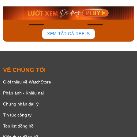
9.480.000₫
2.823.000₫
8.058.000₫
2.399.550₫
Mua ngay
Mua ngay
136
81
XEM TẤT CẢ REELS
VỀ CHÚNG TÔI
Giới thiệu về WatchStore
Phản ánh - Khiếu nại
Chứng nhận đại lý
Tin tức công ty
Top list đồng hồ