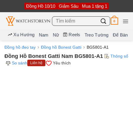
Bỏ
Đồng Hồ 10/10
Giảm Sâu
Mua 1 tặng 1
qua
nội
dung
Tìm
0
kiếm:
Xu Hướng
Reels
Nam
Nữ
Treo Tường
Để Bàn
Đồng hồ đeo tay
Đồng hồ Bonest Gatti
BG5801-A1
Đồng Hồ Bonest Gatti Nam BG5801-A1
Thông số
So sánh
Yêu thích
Liên hệ