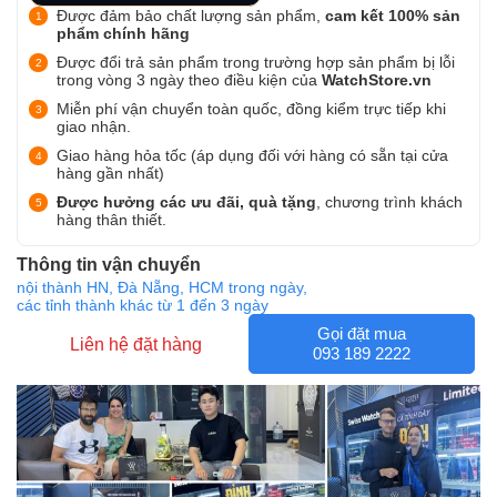
Được đảm bảo chất lượng sản phẩm,
cam kết 100% sản
phẩm chính hãng
Được đổi trả sản phẩm trong trường hợp sản phẩm bị lỗi
trong vòng 3 ngày theo điều kiện của
WatchStore.vn
Miễn phí vận chuyển toàn quốc, đồng kiểm trực tiếp khi
giao nhận.
Giao hàng hỏa tốc (áp dụng đối với hàng có sẵn tại cửa
hàng gần nhất)
Được hưởng các ưu đãi, quà tặng
, chương trình khách
hàng thân thiết.
Thông tin vận chuyển
nội thành HN, Đà Nẵng, HCM trong ngày,
các tỉnh thành khác từ 1 đến 3 ngày
Gọi đặt mua
Liên hệ đặt hàng
093 189 2222