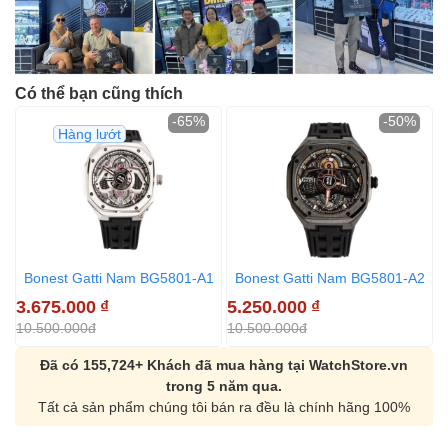
Có thể bạn cũng thích
-65%
-50%
Hàng lướt
Bonest Gatti Nam BG5801-A1
Bonest Gatti Nam BG5801-A2
3.675.000
₫
5.250.000
₫
5
10.500.000đ
10.500.000đ
1
Đã có 155,724+ Khách đã mua hàng tại WatchStore.vn
trong 5 năm qua.
Tất cả sản phẩm chúng tôi bán ra đều là chính hãng 100%
Orient Nam RA-
Casio Nam MTS-
AA0B05R19B
115D-1AVDF