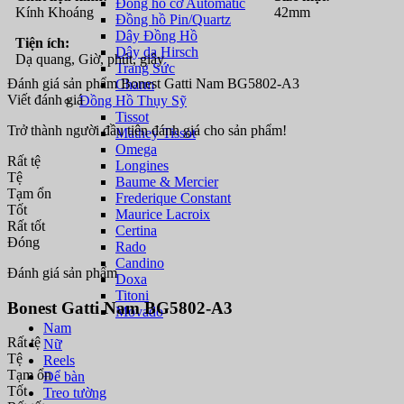
Đồng hồ cơ Automatic
Kính Khoáng
42mm
Đồng hồ Pin/Quartz
Dây Đồng Hồ
Tiện ích:
Dây da Hirsch
Dạ quang, Giờ, phút, giây
Trang Sức
Đánh giá sản phẩm Bonest Gatti Nam BG5802-A3
Charm
Viết đánh giá
Đồng Hồ Thụy Sỹ
Tissot
Trở thành người đầu tiên đánh giá cho sản phẩm!
Mathey Tissot
Omega
Rất tệ
Longines
Tệ
Baume & Mercier
Tạm ổn
Frederique Constant
Tốt
Maurice Lacroix
Rất tốt
Certina
Đóng
Rado
Candino
Đánh giá sản phẩm
Doxa
Titoni
Bonest Gatti Nam BG5802-A3
Movado
Nam
Rất tệ
Nữ
Tệ
Reels
Tạm ổn
Để bàn
Tốt
Treo tường