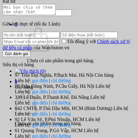
Rất tốt
Tìm kiếm:
Gửi ảnh thực tế
(tối đa 3 ảnh)
0
Tôi đồng ý với
Chính sách xử lý
dữ liệu cá nhân
của Watchstore.vn
Gửi đánh giá
Chưa có sản phẩm trong giỏ hàng.
Siêu thị có hàng
(
0
)
97 Trần Đại Nghĩa, P.Bạch Mai, Hà Nội
Còn hàng
Liên hệ:
gọi điện
|
chỉ đường
0
58 Trần Đăng Ninh, P.Cầu Giấy, Hà Nội
Liên hệ
Giỏ hàng
Liên hệ:
gọi điện
|
chỉ đường
339 Lê Duẩn, P.Thanh Khê, Đà Nẵng
Liên hệ
Liên hệ:
gọi điện
|
chỉ đường
642 CMT8, P.Thủ Dầu Một, HCM (Bình Dương)
Liên hệ
Liên hệ:
gọi điện
|
chỉ đường
92 Lê Văn Sỹ, P.Phú Nhuận, HCM
Liên hệ
Chưa có sản phẩm trong giỏ hàng.
Liên hệ:
gọi điện
|
chỉ đường
61 Quang Trung, P.Gò Vấp, HCM
Liên hệ
Liên hệ:
gọi điện
|
chỉ đường