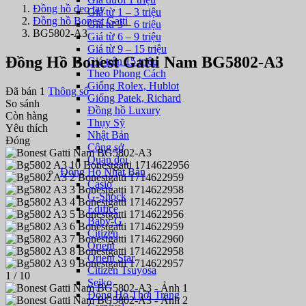
Đồng hồ đeo tay
Giá từ 1 – 3 triệu
Đồng hồ Bonest Gatti
Giá từ 3 – 6 triệu
BG5802-A3
Giá từ 6 – 9 triệu
Giá từ 9 – 15 triệu
Đồng Hồ Bonest Gatti Nam BG5802-A3
Giá trên 15 triệu
Theo Phong Cách
Giống Rolex, Hublot
Đã bán 1
Thông số
Giống Patek, Richard
So sánh
Đồng hồ Luxury
Còn hàng
Thụy Sỹ
Yêu thích
Nhật Bản
Đóng
Công sở
Quân đội
Đồng Hồ Nhật Bản
Casio
G-Shock
Edifice
Baby-G
Citizen
Orient
Orient Star
Citizen Tsuyosa
1
/ 10
Seiko
Đồng Hồ Thời Trang