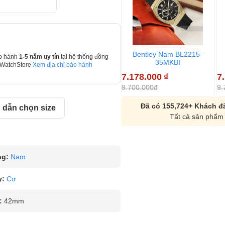
Bentley Nam BL2215-
o hành
1-5 năm uy tín
tại hệ thống đồng
35MKBI
 WatchStore
Xem địa chỉ bảo hành
7.178.000
₫
7
9.700.000đ
9.
Đã có 155,724+ Khách đã
dẫn chọn size
Tất cả sản phẩm 
ng:
Nam
y:
Cơ
:
42mm