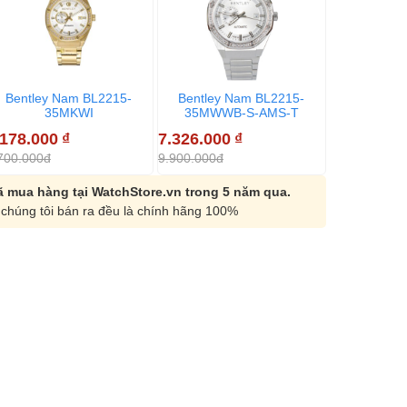
Bentley Nam BL2215-
Bentley Nam BL2215-
Bentley 
35MKWI
35MWWB-S-AMS-T
35MWNI
.178.000
₫
7.326.000
₫
7.392.600
700.000đ
9.900.000đ
9.990.000đ
 mua hàng tại WatchStore.vn trong 5 năm qua.
chúng tôi bán ra đều là chính hãng 100%