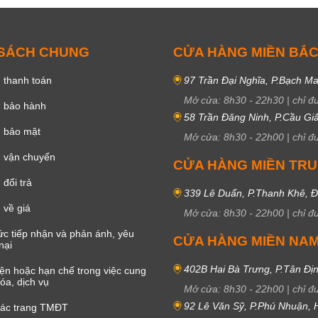
 SÁCH CHUNG
CỬA HÀNG MIỀN BẮ
 thanh toán
97 Trần Đại Nghĩa, P.Bạch Ma
Mở cửa:
8h30
-
22h30
|
chỉ đ
h bảo hành
58 Trần Đăng Ninh, P.Cầu Giấ
h bảo mật
Mở cửa:
8h30
-
22h00
|
chỉ đ
 vận chuyển
CỬA HÀNG MIỀN TR
đổi trả
339 Lê Duẩn, P.Thanh Khê, 
 về giá
Mở cửa:
8h30
-
22h00
|
chỉ đ
c tiếp nhận và phản ánh, yêu
CỬA HÀNG MIỀN NA
nại
402B Hai Bà Trưng, P.Tân Đị
iện hoặc hạn chế trong việc cung
óa, dịch vụ
Mở cửa:
8h30
-
22h00
|
chỉ đ
92 Lê Văn Sỹ, P.Phú Nhuận,
các trang TMĐT