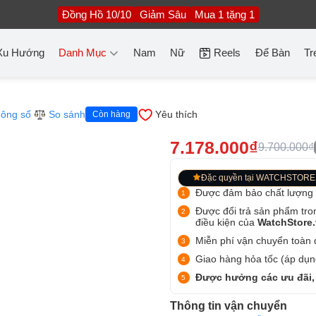
Đồng Hồ 10/10
Giảm Sâu
Mua 1 tặng 1
Xu Hướng
Danh Mục
Nam
Nữ
Reels
Để Bàn
Tr
ông số
So sánh
Yêu thích
Còn hàng
7.178.000₫
9.700.000₫
Đặc quyền tại WATCHSTORE
Được đảm bảo chất lượng
Được đổi trả sản phẩm tro
điều kiện của
WatchStore
Miễn phí vận chuyển toàn q
Giao hàng hỏa tốc (áp dụng
Được hưởng các ưu đãi,
Thông tin vận chuyển