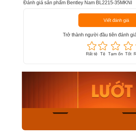
Đánh giá sản phẩm Bentley Nam BL2215-35MKNI
Viết đánh giá
Trở thành người đầu tiên đánh gi
Rất tệ
Tệ
Tạm ổn
Tốt
R
Orient Nam RA-
Casio N
AA0B05R19B
115D-1A
9.480.000₫
2.823.000
8.058.000₫
2.399.5
Mua ngay
Mua ng
146