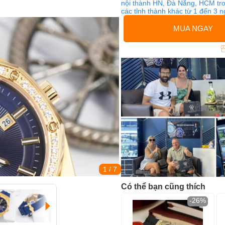
nội thành HN, Đà Nẵng, HCM tro
các tỉnh thành khác từ 1 đến 3 
MUA NGAY
1
/ 7
Có thể bạn cũng thích
-26%