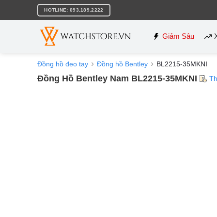
Bỏ
HOTLINE: 093.189.2222
qua
nội
dung
Giảm Sâu
Đồng hồ đeo tay
Đồng hồ Bentley
BL2215-35MKNI
Đồng Hồ Bentley Nam BL2215-35MKNI
Th