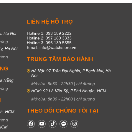
C
LIÊN HỆ HỖ TRỢ
i, Hà Nội
Hotline 1: 093 189 2222
Hotline 2: 097 189 3333
ường
Hotline 3: 096 139 5555
Email: info@watchstore.vn
y, Hà Nội
ường
TRUNG TÂM BẢO HÀNH
UNG
Hà Nội: 97 Trần Đại Nghĩa, P.Bạch Mai, Hà
Nội
Đà Nẵng
Mở cửa:
8h30
-
22h30
|
chỉ đường
ường
HCM: 92 Lê Văn Sỹ, P.Phú Nhuận, HCM
Mở cửa:
8h30
-
22h00
|
chỉ đường
M
THEO DÕI CHÚNG TÔI TẠI
nh, HCM
ường
 HCM