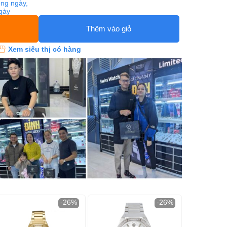
ng ngày,
ngày
Thêm vào giỏ
Xem siêu thị có hàng
-26%
-26%