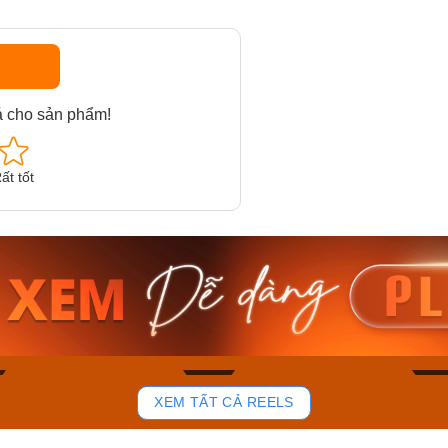
á cho sản phẩm!
ất tốt
am MTS-
Casio Nam MTS-
Casio U
VDF
RS100L-1AVDF
230EL-
₫
4.276.000₫
2.117.0
50₫
3.634.600₫
1.799.
ay
Mua ngay
Mua 
83
42
XEM TẤT CẢ REELS