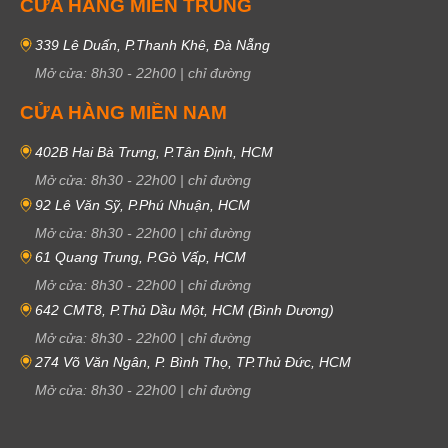
CỬA HÀNG MIỀN TRUNG
339 Lê Duẩn, P.Thanh Khê, Đà Nẵng
Mở cửa:
8h30
-
22h00
|
chỉ đường
CỬA HÀNG MIỀN NAM
402B Hai Bà Trưng, P.Tân Định, HCM
Mở cửa:
8h30
-
22h00
|
chỉ đường
92 Lê Văn Sỹ, P.Phú Nhuận, HCM
Mở cửa:
8h30
-
22h00
|
chỉ đường
61 Quang Trung, P.Gò Vấp, HCM
Mở cửa:
8h30
-
22h00
|
chỉ đường
642 CMT8, P.Thủ Dầu Một, HCM (Bình Dương)
Mở cửa:
8h30
-
22h00
|
chỉ đường
274 Võ Văn Ngân, P. Bình Thọ, TP.Thủ Đức, HCM
Mở cửa:
8h30
-
22h00
|
chỉ đường