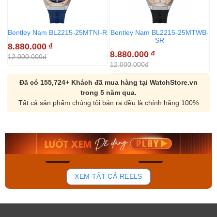
Bentley Nam BL2215-25MTNI-R
Bentley Nam BL2215-25MTWB-
B
SR
8.880.000
₫
8
8.880.000
₫
12.000.000đ
1
12.000.000đ
Đã có 155,724+ Khách đã mua hàng tại WatchStore.vn
trong 5 năm qua.
Tất cả sản phẩm chúng tôi bán ra đều là chính hãng 100%
Orient Nam RA-
Casio Nam MTS-
AA0B05R19B
115D-1AVDF
9.480.000₫
2.823.000₫
8.058.000₫
2.399.550₫
Mua ngay
Mua ngay
150
86
XEM TẤT CẢ REELS