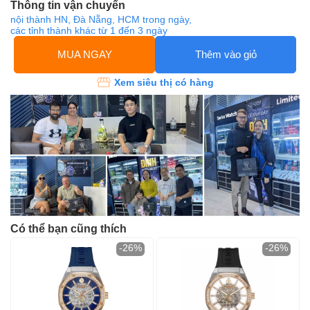
Thông tin vận chuyển
nội thành HN, Đà Nẵng, HCM trong ngày,
các tỉnh thành khác từ 1 đến 3 ngày
MUA NGAY
Thêm vào giỏ
Xem siêu thị có hàng
Có thể bạn cũng thích
-26%
-26%