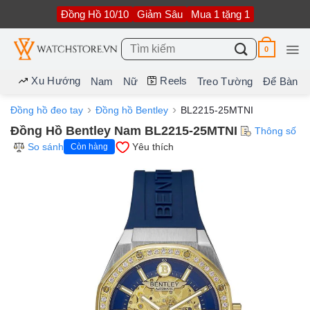
Bỏ
Đồng Hồ 10/10
Giảm Sâu
Mua 1 tặng 1
qua
nội
dung
Tìm
0
kiếm:
Xu Hướng
Reels
Nam
Nữ
Treo Tường
Để Bàn
Đồng hồ đeo tay
Đồng hồ Bentley
BL2215-25MTNI
Đồng Hồ Bentley Nam BL2215-25MTNI
Thông số
So sánh
Yêu thích
Còn hàng