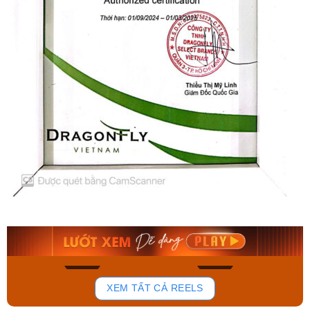
Orient Nam RA-
Casio Nam MTS-
AA0B05R19B
115D-1AVDF
9.480.000₫
2.823.000₫
8.058.000₫
2.399.550₫
Mua ngay
Mua ngay
134
81
XEM TẤT CẢ REELS