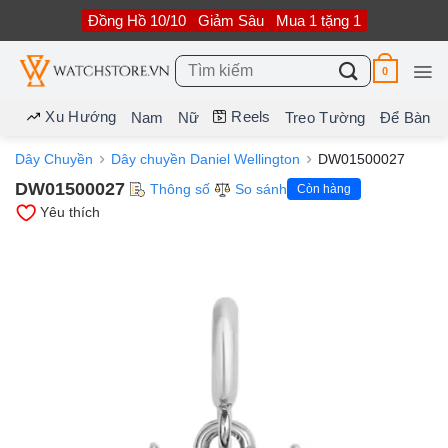
Bỏ
Đồng Hồ 10/10
Giảm Sâu
Mua 1 tặng 1
qua
nội
dung
Tìm
0
kiếm:
Xu Hướng
Reels
Nam
Nữ
Treo Tường
Để Bàn
Dây Chuyền
Dây chuyền Daniel Wellington
DW01500027
DW01500027
Thông số
So sánh
Còn hàng
Yêu thích