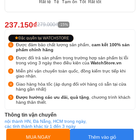
Rất tệ
Tệ
Tạm ổn
Tốt
Rất tốt
237.150₫
279.000₫
-15%
Đặc quyền tại WATCHSTORE
Được đảm bảo chất lượng sản phẩm,
cam kết 100% sản
phẩm chính hãng
Được đổi trả sản phẩm trong trường hợp sản phẩm bị lỗi
trong vòng 3 ngày theo điều kiện của
WatchStore.vn
Miễn phí vận chuyển toàn quốc, đồng kiểm trực tiếp khi
giao nhận.
Giao hàng hỏa tốc (áp dụng đối với hàng có sẵn tại cửa
hàng gần nhất)
Được hưởng các ưu đãi, quà tặng
, chương trình khách
hàng thân thiết.
Thông tin vận chuyển
nội thành HN, Đà Nẵng, HCM trong ngày,
các tỉnh thành khác từ 1 đến 3 ngày
MUA NGAY
Thêm vào giỏ