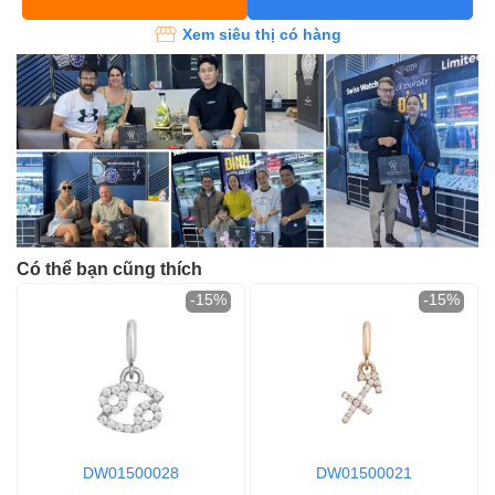
Xem siêu thị có hàng
Có thể bạn cũng thích
-15%
-15%
DW01500028
DW01500021