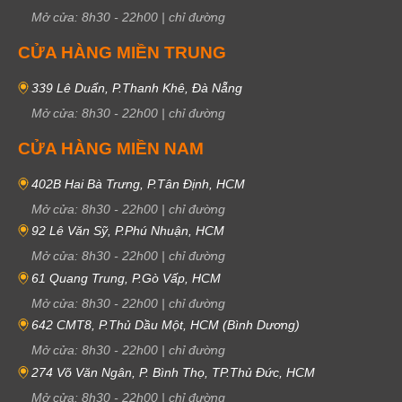
Mở cửa:
8h30
-
22h00
|
chỉ đường
CỬA HÀNG MIỀN TRUNG
339 Lê Duẩn, P.Thanh Khê, Đà Nẵng
Mở cửa:
8h30
-
22h00
|
chỉ đường
CỬA HÀNG MIỀN NAM
402B Hai Bà Trưng, P.Tân Định, HCM
Mở cửa:
8h30
-
22h00
|
chỉ đường
92 Lê Văn Sỹ, P.Phú Nhuận, HCM
Mở cửa:
8h30
-
22h00
|
chỉ đường
61 Quang Trung, P.Gò Vấp, HCM
Mở cửa:
8h30
-
22h00
|
chỉ đường
642 CMT8, P.Thủ Dầu Một, HCM (Bình Dương)
Mở cửa:
8h30
-
22h00
|
chỉ đường
274 Võ Văn Ngân, P. Bình Thọ, TP.Thủ Đức, HCM
Mở cửa:
8h30
-
22h00
|
chỉ đường