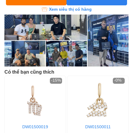
Xem siêu thị có hàng
Có thể bạn cũng thích
-15%
-0%
DW01500019
DW01500011