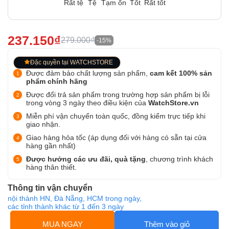
Rất tệ
Tệ
Tạm ổn
Tốt
Rất tốt
237.150₫
279.000₫
-15%
Đặc quyền tại WATCHSTORE
Được đảm bảo chất lượng sản phẩm,
cam kết 100% sản
phẩm chính hãng
Được đổi trả sản phẩm trong trường hợp sản phẩm bị lỗi
trong vòng 3 ngày theo điều kiện của
WatchStore.vn
Miễn phí vận chuyển toàn quốc, đồng kiểm trực tiếp khi
giao nhận.
Giao hàng hỏa tốc (áp dụng đối với hàng có sẵn tại cửa
hàng gần nhất)
Được hưởng các ưu đãi, quà tặng
, chương trình khách
hàng thân thiết.
Thông tin vận chuyển
nội thành HN, Đà Nẵng, HCM trong ngày,
các tỉnh thành khác từ 1 đến 3 ngày
MUA NGAY
Thêm vào giỏ