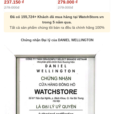
237.150
₫
279.000
₫
2
279.000đ
279.000đ
2
Đã có 155,724+ Khách đã mua hàng tại WatchStore.vn
trong 5 năm qua.
Tất cả sản phẩm chúng tôi bán ra đều là chính hãng 100%
Chứng nhận Đại lý của DANIEL WELLINGTON