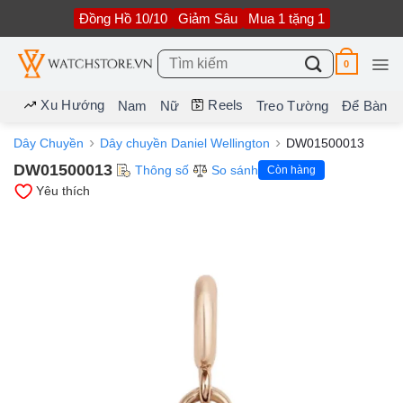
Bỏ
Đồng Hồ 10/10
Giảm Sâu
Mua 1 tặng 1
qua
nội
dung
Tìm
0
kiếm:
Xu Hướng
Reels
Nam
Nữ
Treo Tường
Để Bàn
Dây Chuyền
Dây chuyền Daniel Wellington
DW01500013
DW01500013
Thông số
So sánh
Còn hàng
Yêu thích