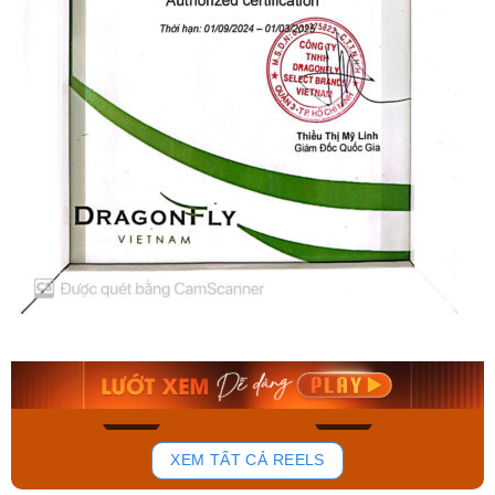
Orient Nam RA-
Casio Nam MTS-
AA0B05R19B
115D-1AVDF
9.480.000₫
2.823.000₫
8.058.000₫
2.399.550₫
Mua ngay
Mua ngay
179
102
XEM TẤT CẢ REELS