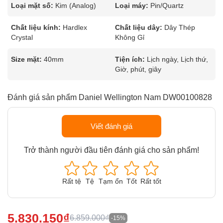
Loại mặt số:
Kim (Analog)
Loại máy:
Pin/Quartz
Chất liệu kính:
Hardlex
Chất liệu dây:
Dây Thép
Crystal
Không Gỉ
Size mặt:
40mm
Tiện ích:
Lịch ngày, Lịch thứ,
Giờ, phút, giây
Đánh giá sản phẩm Daniel Wellington Nam DW00100828
Viết đánh giá
Trở thành người đầu tiên đánh giá cho sản phẩm!
Rất tệ
Tệ
Tạm ổn
Tốt
Rất tốt
5.830.150₫
6.859.000₫
-15%