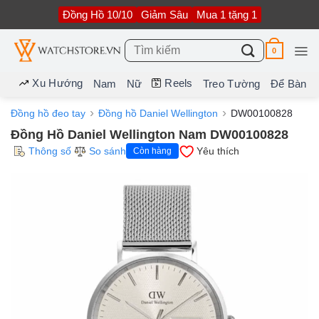
Bỏ
Đồng Hồ 10/10
Giảm Sâu
Mua 1 tặng 1
qua
nội
dung
Tìm
0
kiếm:
Xu Hướng
Reels
Nam
Nữ
Treo Tường
Để Bàn
Đồng hồ đeo tay
Đồng hồ Daniel Wellington
DW00100828
Đồng Hồ Daniel Wellington Nam DW00100828
Thông số
So sánh
Yêu thích
Còn hàng