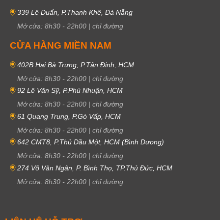
339 Lê Duẩn, P.Thanh Khê, Đà Nẵng
Mở cửa:
8h30
-
22h00
|
chỉ đường
CỬA HÀNG MIỀN NAM
402B Hai Bà Trưng, P.Tân Định, HCM
Mở cửa:
8h30
-
22h00
|
chỉ đường
92 Lê Văn Sỹ, P.Phú Nhuận, HCM
Mở cửa:
8h30
-
22h00
|
chỉ đường
61 Quang Trung, P.Gò Vấp, HCM
Mở cửa:
8h30
-
22h00
|
chỉ đường
642 CMT8, P.Thủ Dầu Một, HCM (Bình Dương)
Mở cửa:
8h30
-
22h00
|
chỉ đường
274 Võ Văn Ngân, P. Bình Thọ, TP.Thủ Đức, HCM
Mở cửa:
8h30
-
22h00
|
chỉ đường