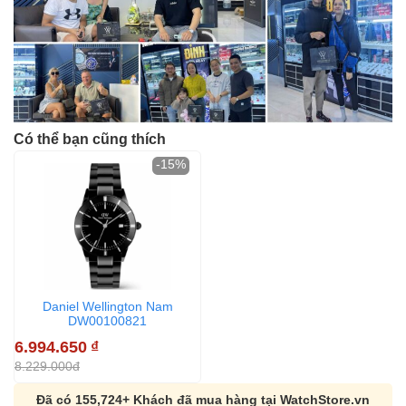
Có thể bạn cũng thích
-15%
Daniel Wellington Nam
DW00100821
6.994.650
₫
8.229.000đ
Đã có 155,724+ Khách đã mua hàng tại WatchStore.vn