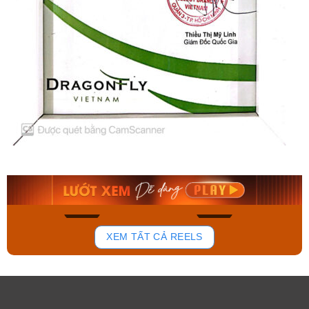
Orient Nam RA-
Casio Nam MTS-
AA0B05R19B
115D-1AVDF
9.480.000₫
2.823.000₫
8.058.000₫
2.399.550₫
Mua ngay
Mua ngay
194
110
XEM TẤT CẢ REELS