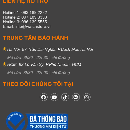
LIÊN HỆ HỖ TRỢ
Hotline 1: 093 189 2222
Hotline 2: 097 189 3333
Hotline 3: 096 139 5555
Email: info@watchstore.vn
TRUNG TÂM BẢO HÀNH
Hà Nội: 97 Trần Đại Nghĩa, P.Bạch Mai, Hà Nội
Mở cửa:
8h30
-
22h30
|
chỉ đường
HCM: 92 Lê Văn Sỹ, P.Phú Nhuận, HCM
Mở cửa:
8h30
-
22h00
|
chỉ đường
THEO DÕI CHÚNG TÔI TẠI