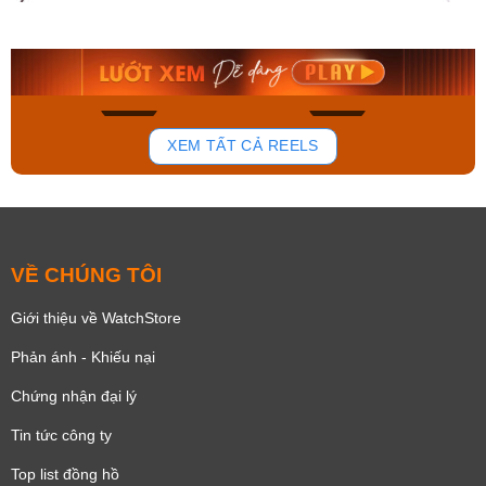
AA0B05R19B
115D-1AVDF
9.480.000₫
2.823.000₫
8.058.000₫
2.399.550₫
Mua ngay
Mua ngay
168
96
XEM TẤT CẢ REELS
VỀ CHÚNG TÔI
Giới thiệu về WatchStore
Phản ánh - Khiếu nại
Chứng nhận đại lý
Tin tức công ty
Top list đồng hồ