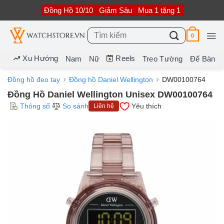
Bỏ
Đồng Hồ 10/10
Giảm Sâu
Mua 1 tặng 1
qua
nội
dung
Tìm
0
kiếm:
Xu Hướng
Reels
Nam
Nữ
Treo Tường
Để Bàn
Đồng hồ đeo tay
Đồng hồ Daniel Wellington
DW00100764
Đồng Hồ Daniel Wellington Unisex DW00100764
Thông số
So sánh
Yêu thích
Liên hệ