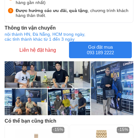
hàng gần nhất)
Được hưởng các ưu đãi, quà tặng
, chương trình khách
hàng thân thiết.
Thông tin vận chuyển
nội thành HN, Đà Nẵng, HCM trong ngày,
các tỉnh thành khác từ 1 đến 3 ngày
Gọi đặt mua
Liên hệ đặt hàng
093 189 2222
Có thể bạn cũng thích
-15%
-15%