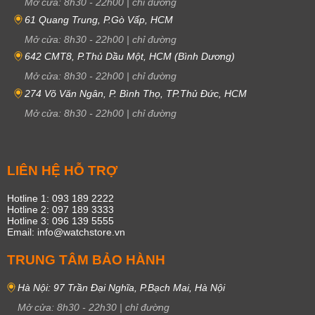
Mở cửa:
8h30
-
22h00
|
chỉ đường
61 Quang Trung, P.Gò Vấp, HCM
Mở cửa:
8h30
-
22h00
|
chỉ đường
642 CMT8, P.Thủ Dầu Một, HCM (Bình Dương)
Mở cửa:
8h30
-
22h00
|
chỉ đường
274 Võ Văn Ngân, P. Bình Thọ, TP.Thủ Đức, HCM
Mở cửa:
8h30
-
22h00
|
chỉ đường
LIÊN HỆ HỖ TRỢ
Hotline 1: 093 189 2222
Hotline 2: 097 189 3333
Hotline 3: 096 139 5555
Email: info@watchstore.vn
TRUNG TÂM BẢO HÀNH
Hà Nội: 97 Trần Đại Nghĩa, P.Bạch Mai, Hà Nội
Mở cửa:
8h30
-
22h30
|
chỉ đường