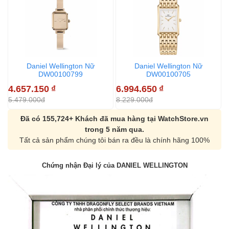
Daniel Wellington Nữ
Daniel Wellington Nữ
DW00100799
DW00100705
4.657.150
₫
6.994.650
₫
6
5.479.000đ
8.229.000đ
8
Đã có 155,724+ Khách đã mua hàng tại WatchStore.vn
trong 5 năm qua.
Tất cả sản phẩm chúng tôi bán ra đều là chính hãng 100%
Chứng nhận Đại lý của DANIEL WELLINGTON