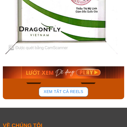
Orient Nam RA-
Casio Nam MTS-
AA0B05R19B
115D-1AVDF
9.480.000₫
2.823.000₫
8.058.000₫
2.399.550₫
Mua ngay
Mua ngay
134
81
XEM TẤT CẢ REELS
VỀ CHÚNG TÔI