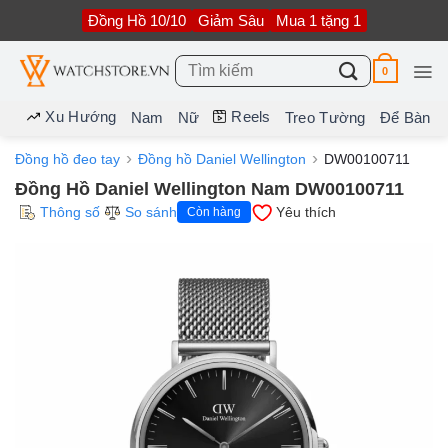
Bỏ
Đồng Hồ 10/10
Giảm Sâu
Mua 1 tặng 1
qua
nội
dung
Tìm
0
kiếm:
Xu Hướng
Reels
Nam
Nữ
Treo Tường
Để Bàn
Đồng hồ đeo tay
Đồng hồ Daniel Wellington
DW00100711
Đồng Hồ Daniel Wellington Nam DW00100711
Thông số
So sánh
Yêu thích
Còn hàng