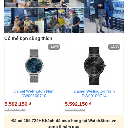
Có thể bạn cũng thích
-15%
-15%
Daniel Wellington Nam
Daniel Wellington Nam
DW00100710
DW00100714
5.592.150
₫
5.592.150
₫
5
6.579.000đ
6.579.000đ
6
Đã có 155,724+ Khách đã mua hàng tại WatchStore.vn
trong 5 năm qua.