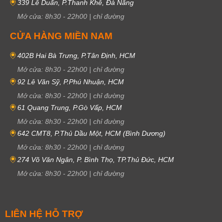
339 Lê Duẩn, P.Thanh Khê, Đà Nẵng
Mở cửa:
8h30
-
22h00
|
chỉ đường
CỬA HÀNG MIỀN NAM
402B Hai Bà Trưng, P.Tân Định, HCM
Mở cửa:
8h30
-
22h00
|
chỉ đường
92 Lê Văn Sỹ, P.Phú Nhuận, HCM
Mở cửa:
8h30
-
22h00
|
chỉ đường
61 Quang Trung, P.Gò Vấp, HCM
Mở cửa:
8h30
-
22h00
|
chỉ đường
642 CMT8, P.Thủ Dầu Một, HCM (Bình Dương)
Mở cửa:
8h30
-
22h00
|
chỉ đường
274 Võ Văn Ngân, P. Bình Thọ, TP.Thủ Đức, HCM
Mở cửa:
8h30
-
22h00
|
chỉ đường
LIÊN HỆ HỖ TRỢ