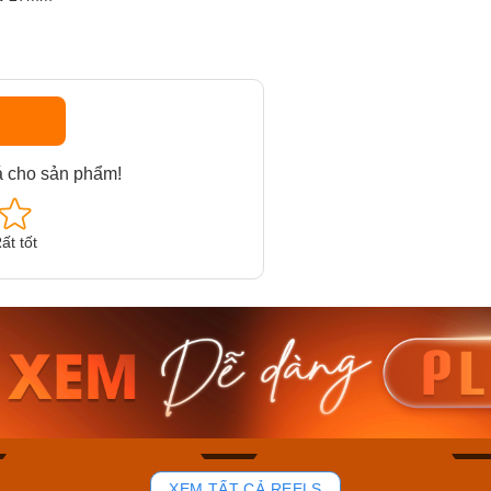
á cho sản phẩm!
ất tốt
am MTS-
Casio Nam MTS-
Casio U
VDF
RS100L-1AVDF
230EL-
₫
4.276.000₫
2.117.0
50₫
3.634.600₫
1.799.
ay
Mua ngay
Mua 
85
44
XEM TẤT CẢ REELS