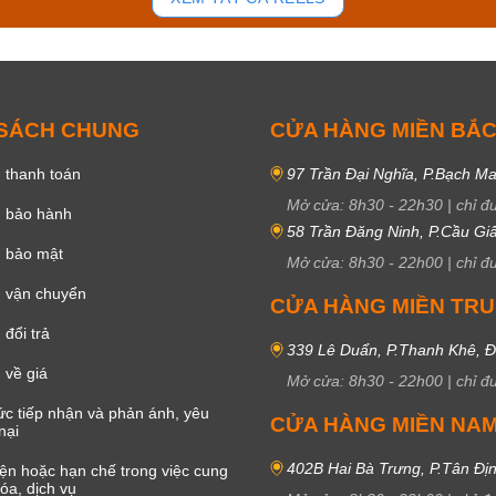
 SÁCH CHUNG
CỬA HÀNG MIỀN BẮ
 thanh toán
97 Trần Đại Nghĩa, P.Bạch Ma
Mở cửa:
8h30
-
22h30
|
chỉ đ
h bảo hành
58 Trần Đăng Ninh, P.Cầu Giấ
h bảo mật
Mở cửa:
8h30
-
22h00
|
chỉ đ
 vận chuyển
CỬA HÀNG MIỀN TR
đổi trả
339 Lê Duẩn, P.Thanh Khê, 
 về giá
Mở cửa:
8h30
-
22h00
|
chỉ đ
c tiếp nhận và phản ánh, yêu
CỬA HÀNG MIỀN NA
nại
402B Hai Bà Trưng, P.Tân Đị
iện hoặc hạn chế trong việc cung
óa, dịch vụ