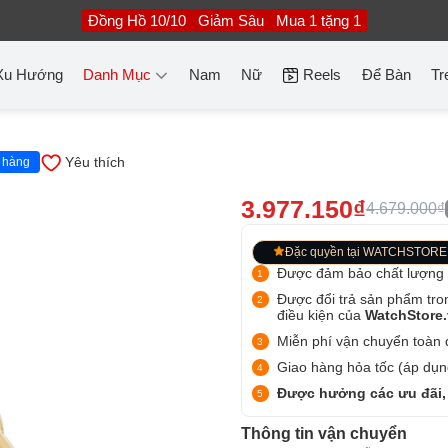
Đồng Hồ 10/10
Giảm Sâu
Mua 1 tặng 1
Xu Hướng
Danh Mục
Nam
Nữ
Reels
Để Bàn
Tr
Yêu thích
 hàng
3.977.150₫
4.679.000₫
Đặc quyền tại WATCHSTORE
Được đảm bảo chất lượng
Được đổi trả sản phẩm tro
điều kiện của
WatchStore
Miễn phí vận chuyển toàn q
Giao hàng hỏa tốc (áp dụng
Được hưởng các ưu đãi,
Thông tin vận chuyển