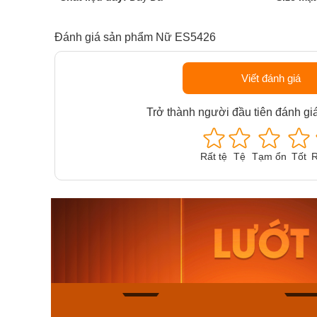
Đánh giá sản phẩm Nữ ES5426
Viết đánh giá
Trở thành người đầu tiên đánh gi
Rất tệ
Tệ
Tạm ổn
Tốt
R
Orient Nam RA-
Casio N
AA0B05R19B
115D-1A
9.480.000₫
2.823.000
8.058.000₫
2.399.5
Mua ngay
Mua ng
150