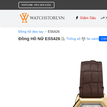
Bỏ
HOTLINE: 093.189.2222
qua
nội
dung
Giảm Sâu
Đồng hồ đeo tay
ES5426
Đồng Hồ Nữ ES5426
Thông số
So sánh
Còn