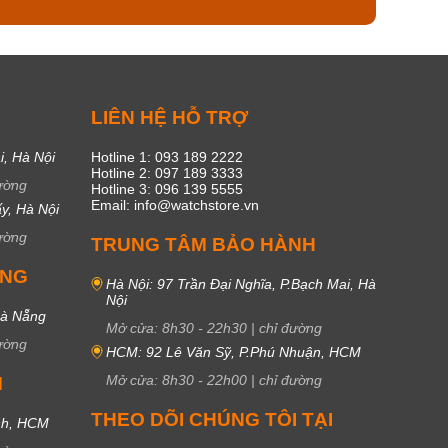
C
LIÊN HỆ HỖ TRỢ
i, Hà Nội
Hotline 1: 093 189 2222
Hotline 2: 097 189 3333
ường
Hotline 3: 096 139 5555
Email: info@watchstore.vn
y, Hà Nội
ường
TRUNG TÂM BẢO HÀNH
UNG
Hà Nội: 97 Trần Đại Nghĩa, P.Bạch Mai, Hà
Nội
Đà Nẵng
Mở cửa:
8h30
-
22h30
|
chỉ đường
ường
HCM: 92 Lê Văn Sỹ, P.Phú Nhuận, HCM
Mở cửa:
8h30
-
22h00
|
chỉ đường
M
THEO DÕI CHÚNG TÔI TẠI
nh, HCM