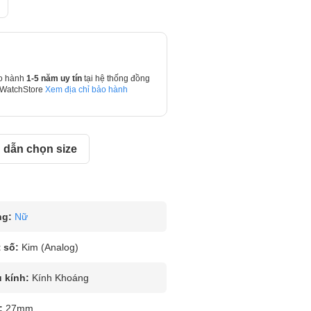
o hành
1-5 năm uy tín
tại hệ thống đồng
 WatchStore
Xem địa chỉ bảo hành
dẫn chọn size
ng:
Nữ
 số:
Kim (Analog)
u kính:
Kính Khoáng
:
27mm