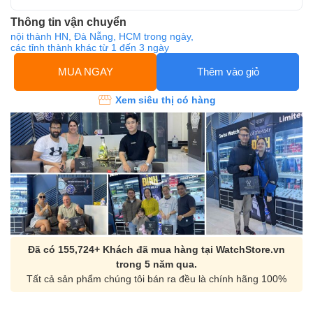
Thông tin vận chuyển
nội thành HN, Đà Nẵng, HCM trong ngày,
các tỉnh thành khác từ 1 đến 3 ngày
MUA NGAY
Thêm vào giỏ
Xem siêu thị có hàng
Đã có 155,724+ Khách đã mua hàng tại WatchStore.vn
trong 5 năm qua.
Tất cả sản phẩm chúng tôi bán ra đều là chính hãng 100%
Orient Nam RA-
Casio Nam MTS-
AA0B05R19B
115D-1AVDF
9.480.000₫
2.823.000₫