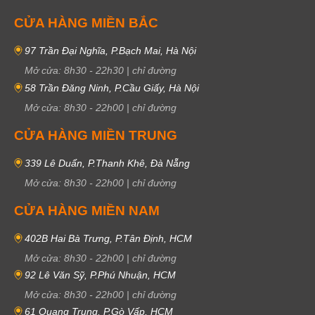
CỬA HÀNG MIỀN BẮC
97 Trần Đại Nghĩa, P.Bạch Mai, Hà Nội
Mở cửa:
8h30
-
22h30
|
chỉ đường
58 Trần Đăng Ninh, P.Cầu Giấy, Hà Nội
Mở cửa:
8h30
-
22h00
|
chỉ đường
CỬA HÀNG MIỀN TRUNG
339 Lê Duẩn, P.Thanh Khê, Đà Nẵng
Mở cửa:
8h30
-
22h00
|
chỉ đường
CỬA HÀNG MIỀN NAM
402B Hai Bà Trưng, P.Tân Định, HCM
Mở cửa:
8h30
-
22h00
|
chỉ đường
92 Lê Văn Sỹ, P.Phú Nhuận, HCM
Mở cửa:
8h30
-
22h00
|
chỉ đường
61 Quang Trung, P.Gò Vấp, HCM