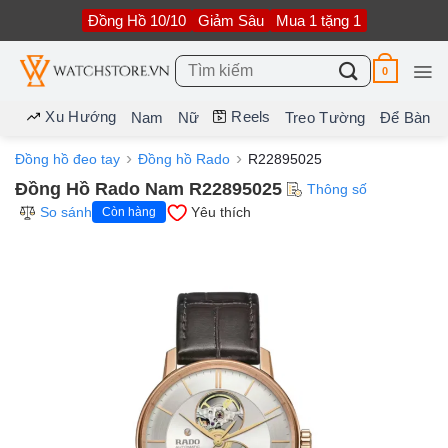
Bỏ
Đồng Hồ 10/10
Giảm Sâu
Mua 1 tặng 1
qua
nội
dung
Tìm
0
kiếm:
Xu Hướng
Reels
Nam
Nữ
Treo Tường
Để Bàn
Đồng hồ đeo tay
Đồng hồ Rado
R22895025
Đồng Hồ Rado Nam R22895025
Thông số
So sánh
Yêu thích
Còn hàng