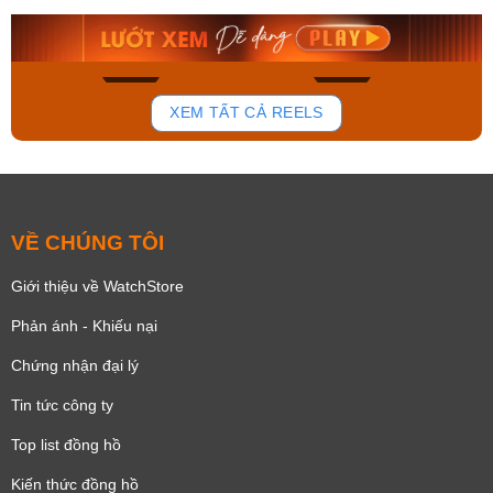
8.058.000₫
2.399.550₫
Mua ngay
Mua ngay
136
81
XEM TẤT CẢ REELS
VỀ CHÚNG TÔI
Giới thiệu về WatchStore
Phản ánh - Khiếu nại
Chứng nhận đại lý
Tin tức công ty
Top list đồng hồ
Kiến thức đồng hồ