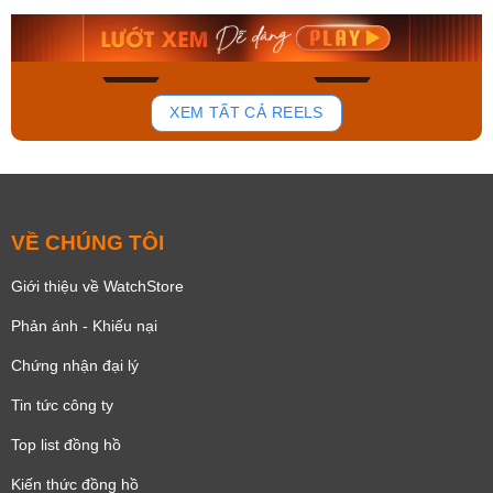
8.058.000₫
2.399.550₫
Mua ngay
Mua ngay
178
102
XEM TẤT CẢ REELS
VỀ CHÚNG TÔI
Giới thiệu về WatchStore
Phản ánh - Khiếu nại
Chứng nhận đại lý
Tin tức công ty
Top list đồng hồ
Kiến thức đồng hồ