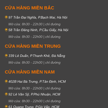
CỬA HÀNG MIỀN BẮC
97 Trần Đại Nghĩa, P.Bạch Mai, Hà Nội
Mở cửa:
8h30
-
22h30
|
chỉ đường
58 Trần Đăng Ninh, P.Cầu Giấy, Hà Nội
Mở cửa:
8h30
-
22h00
|
chỉ đường
CỬA HÀNG MIỀN TRUNG
339 Lê Duẩn, P.Thanh Khê, Đà Nẵng
Mở cửa:
8h30
-
22h00
|
chỉ đường
CỬA HÀNG MIỀN NAM
402B Hai Bà Trưng, P.Tân Định, HCM
Mở cửa:
8h30
-
22h00
|
chỉ đường
92 Lê Văn Sỹ, P.Phú Nhuận, HCM
Mở cửa:
8h30
-
22h00
|
chỉ đường
61 Quang Trung, P.Gò Vấp, HCM