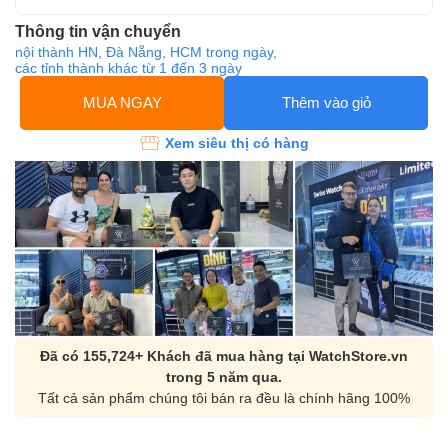
Thông tin vận chuyển
nội thành HN, Đà Nẵng, HCM trong ngày,
các tỉnh thành khác từ 1 đến 3 ngày
MUA NGAY
Thêm vào giỏ
Xem siêu thị có hàng
Đã có 155,724+ Khách đã mua hàng tại WatchStore.vn
trong 5 năm qua.
Tất cả sản phẩm chúng tôi bán ra đều là chính hãng 100%
Orient Nam RA-
Casio Nam MTS-
AA0B05R19B
115D-1AVDF
9.480.000₫
2.823.000₫