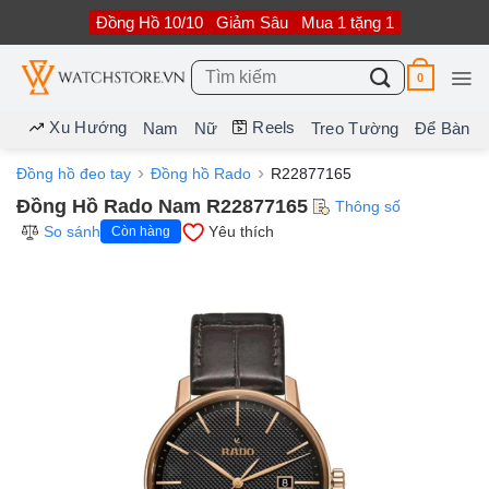
Bỏ
Đồng Hồ 10/10
Giảm Sâu
Mua 1 tặng 1
qua
nội
dung
Tìm
0
kiếm:
Xu Hướng
Reels
Nam
Nữ
Treo Tường
Để Bàn
Đồng hồ đeo tay
Đồng hồ Rado
R22877165
Đồng Hồ Rado Nam R22877165
Thông số
So sánh
Yêu thích
Còn hàng