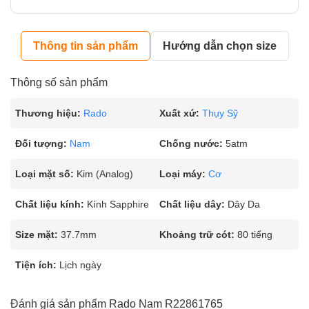
Thông tin sản phẩm
Hướng dẫn chọn size
Thông số sản phẩm
Thương hiệu:
Rado
Xuất xứ:
Thụy Sỹ
Đối tượng:
Nam
Chống nước:
5atm
Loại mặt số:
Kim (Analog)
Loại máy:
Cơ
Chất liệu kính:
Kính Sapphire
Chất liệu dây:
Dây Da
Size mặt:
37.7mm
Khoảng trữ cót:
80 tiếng
Tiện ích:
Lịch ngày
Đánh giá sản phẩm Rado Nam R22861765