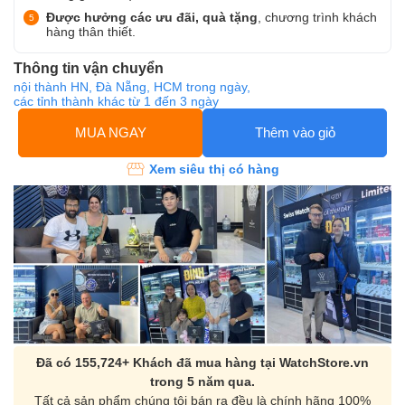
Được hưởng các ưu đãi, quà tặng
, chương trình khách
hàng thân thiết.
Thông tin vận chuyển
nội thành HN, Đà Nẵng, HCM trong ngày,
các tỉnh thành khác từ 1 đến 3 ngày
MUA NGAY
Thêm vào giỏ
Xem siêu thị có hàng
Đã có 155,724+ Khách đã mua hàng tại WatchStore.vn
trong 5 năm qua.
Tất cả sản phẩm chúng tôi bán ra đều là chính hãng 100%