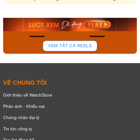
Orient Nam RA-
Casio Nam MTS-
AA0B05R19B
115D-1AVDF
9.480.000₫
2.823.000₫
8.058.000₫
2.399.550₫
Mua ngay
Mua ngay
136
81
XEM TẤT CẢ REELS
VỀ CHÚNG TÔI
Giới thiệu về WatchStore
Phản ánh - Khiếu nại
Chứng nhận đại lý
Tin tức công ty