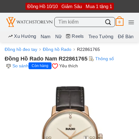
Bỏ
Đồng Hồ 10/10
Giảm Sâu
Mua 1 tặng 1
qua
nội
dung
Tìm
0
kiếm:
Xu Hướng
Reels
Nam
Nữ
Treo Tường
Để Bàn
Đồng hồ đeo tay
Đồng hồ Rado
R22861765
Đồng Hồ Rado Nam R22861765
Thông số
So sánh
Yêu thích
Còn hàng