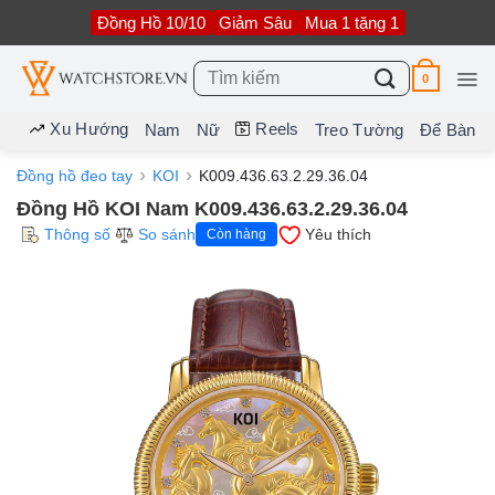
Bỏ
Đồng Hồ 10/10
Giảm Sâu
Mua 1 tặng 1
qua
nội
dung
Tìm
0
kiếm:
Xu Hướng
Reels
Nam
Nữ
Treo Tường
Để Bàn
Đồng hồ đeo tay
KOI
K009.436.63.2.29.36.04
Đồng Hồ KOI Nam K009.436.63.2.29.36.04
Thông số
So sánh
Yêu thích
Còn hàng