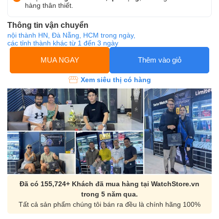
hàng thân thiết.
Thông tin vận chuyển
nội thành HN, Đà Nẵng, HCM trong ngày,
các tỉnh thành khác từ 1 đến 3 ngày
MUA NGAY
Thêm vào giỏ
Xem siêu thị có hàng
Đã có 155,724+ Khách đã mua hàng tại WatchStore.vn
trong 5 năm qua.
Tất cả sản phẩm chúng tôi bán ra đều là chính hãng 100%