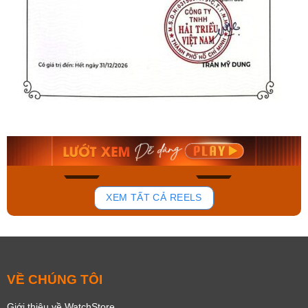
Orient Nam RA-
Casio Nam MTS-
AA0B05R19B
115D-1AVDF
9.480.000₫
2.823.000₫
8.058.000₫
2.399.550₫
Mua ngay
Mua ngay
168
93
XEM TẤT CẢ REELS
VỀ CHÚNG TÔI
Giới thiệu về WatchStore