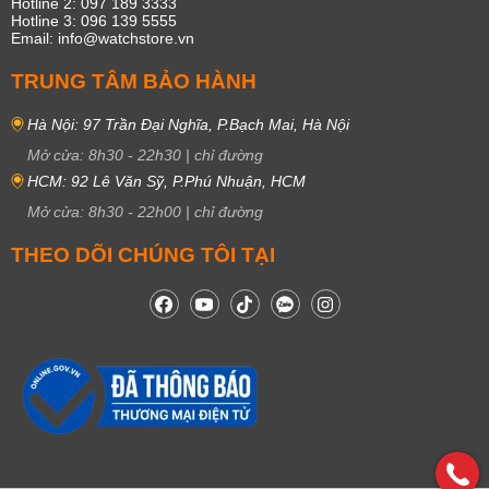
Hotline 2: 097 189 3333
Hotline 3: 096 139 5555
Email: info@watchstore.vn
TRUNG TÂM BẢO HÀNH
Hà Nội: 97 Trần Đại Nghĩa, P.Bạch Mai, Hà Nội
Mở cửa:
8h30
-
22h30
|
chỉ đường
HCM: 92 Lê Văn Sỹ, P.Phú Nhuận, HCM
Mở cửa:
8h30
-
22h00
|
chỉ đường
THEO DÕI CHÚNG TÔI TẠI