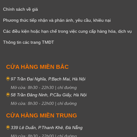
Chính sách về giá
Phương thức tiếp nhận và phản ánh, yêu cầu, khiêu nại
Các điều kiện hoặc hạn chế trong việc cung cấp hàng hóa, dịch vụ
Thông tin các trang TMĐT
CỬA HÀNG MIỀN BẮC
97 Trần Đại Nghĩa, P.Bạch Mai, Hà Nội
Mở cửa:
8h30
-
22h30
|
chỉ đường
58 Trần Đăng Ninh, P.Cầu Giấy, Hà Nội
Mở cửa:
8h30
-
22h00
|
chỉ đường
CỬA HÀNG MIỀN TRUNG
339 Lê Duẩn, P.Thanh Khê, Đà Nẵng
Mở cửa:
8h30
-
22h00
|
chỉ đường