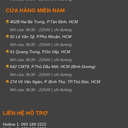
CỬA HÀNG MIỀN NAM
402B Hai Bà Trưng, P.Tân Định, HCM
Mở cửa:
8h30
-
22h00
|
chỉ đường
92 Lê Văn Sỹ, P.Phú Nhuận, HCM
Mở cửa:
8h30
-
22h00
|
chỉ đường
61 Quang Trung, P.Gò Vấp, HCM
Mở cửa:
8h30
-
22h00
|
chỉ đường
642 CMT8, P.Thủ Dầu Một, HCM (Bình Dương)
Mở cửa:
8h30
-
22h00
|
chỉ đường
274 Võ Văn Ngân, P. Bình Thọ, TP.Thủ Đức, HCM
Mở cửa:
8h30
-
22h00
|
chỉ đường
LIÊN HỆ HỖ TRỢ
Hotline 1: 093 189 2222