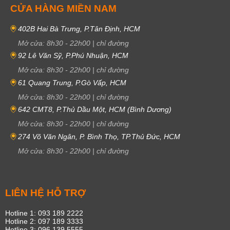
CỬA HÀNG MIỀN NAM
402B Hai Bà Trưng, P.Tân Định, HCM
Mở cửa:
8h30
-
22h00
|
chỉ đường
92 Lê Văn Sỹ, P.Phú Nhuận, HCM
Mở cửa:
8h30
-
22h00
|
chỉ đường
61 Quang Trung, P.Gò Vấp, HCM
Mở cửa:
8h30
-
22h00
|
chỉ đường
642 CMT8, P.Thủ Dầu Một, HCM (Bình Dương)
Mở cửa:
8h30
-
22h00
|
chỉ đường
274 Võ Văn Ngân, P. Bình Thọ, TP.Thủ Đức, HCM
Mở cửa:
8h30
-
22h00
|
chỉ đường
LIÊN HỆ HỖ TRỢ
Hotline 1: 093 189 2222
Hotline 2: 097 189 3333
Hotline 3: 096 139 5555