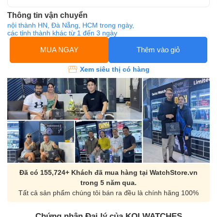
Thông tin vận chuyển
nội thành HN, Đà Nẵng, HCM trong ngày,
các tỉnh thành khác từ 1 đến 3 ngày
MUA NGAY
Thêm vào giỏ
Xem siêu thị có hàng
Đã có 155,724+ Khách đã mua hàng tại WatchStore.vn
trong 5 năm qua.
Tất cả sản phẩm chúng tôi bán ra đều là chính hãng 100%
Chứng nhận Đại lý của KOI WATCHES