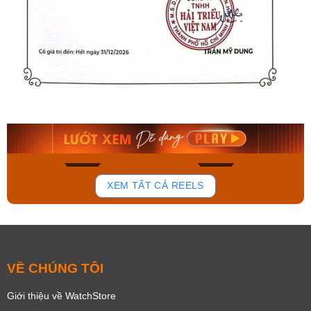
Orient Nam RA-
Casio Nam MTS-
AA0B05R19B
115D-1AVDF
9.480.000₫
2.823.000₫
8.058.000₫
2.399.550₫
Mua ngay
Mua ngay
154
87
XEM TẤT CẢ REELS
VỀ CHÚNG TÔI
Giới thiệu về WatchStore