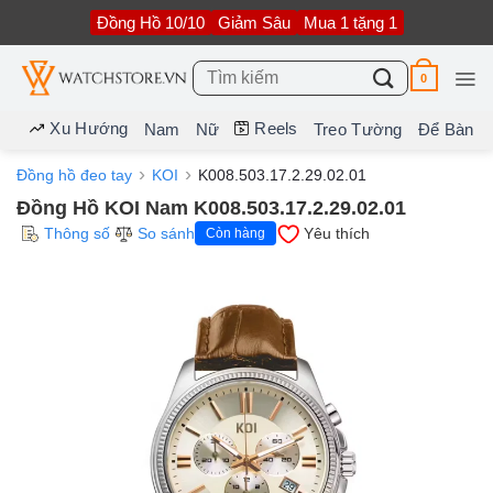
Bỏ
Đồng Hồ 10/10
Giảm Sâu
Mua 1 tặng 1
qua
nội
dung
Tìm
0
kiếm:
Xu Hướng
Reels
Nam
Nữ
Treo Tường
Để Bàn
Đồng hồ đeo tay
KOI
K008.503.17.2.29.02.01
Đồng Hồ KOI Nam K008.503.17.2.29.02.01
Thông số
So sánh
Yêu thích
Còn hàng