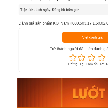
Tiện ích:
Lịch ngày, Đồng hồ bấm giờ
Đánh giá sản phẩm KOI Nam K008.503.17.1.50.02.
Viết đánh giá
Trở thành người đầu tiên đánh gi
Rất tệ
Tệ
Tạm ổn
Tốt
R
Orient Nam RA-
Casio N
AA0B05R19B
115D-1A
9.480.000₫
2.823.000
8.058.000₫
2.399.5
Mua ngay
Mua ng