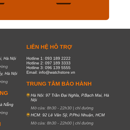
49
18
C
LIÊN HỆ HỖ TRỢ
i, Hà Nội
Hotline 1: 093 189 2222
Hotline 2: 097 189 3333
ường
Hotline 3: 096 139 5555
Email: info@watchstore.vn
y, Hà Nội
ường
TRUNG TÂM BẢO HÀNH
UNG
Hà Nội: 97 Trần Đại Nghĩa, P.Bạch Mai, Hà
Nội
Đà Nẵng
Mở cửa:
8h30
-
22h30
|
chỉ đường
ường
HCM: 92 Lê Văn Sỹ, P.Phú Nhuận, HCM
Mở cửa:
8h30
-
22h00
|
chỉ đường
M