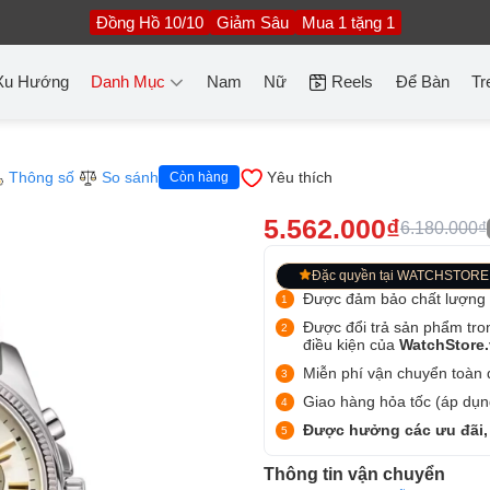
Đồng Hồ 10/10
Giảm Sâu
Mua 1 tặng 1
Xu Hướng
Danh Mục
Nam
Nữ
Reels
Để Bàn
Tr
Thông số
So sánh
Yêu thích
Còn hàng
5.562.000₫
6.180.000₫
Đặc quyền tại WATCHSTORE
Được đảm bảo chất lượng
Được đổi trả sản phẩm tro
điều kiện của
WatchStore
Miễn phí vận chuyển toàn q
Giao hàng hỏa tốc (áp dụng
Được hưởng các ưu đãi,
Thông tin vận chuyển