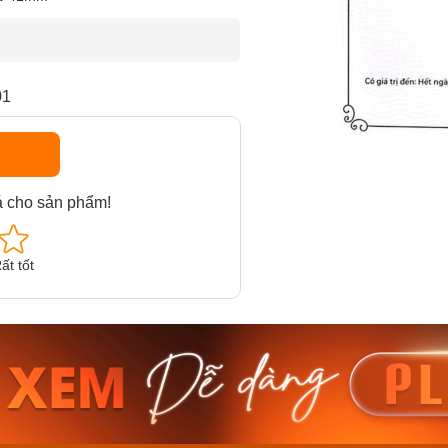
01
á cho sản phẩm!
ất tốt
am MTS-
Casio Nam MTS-
Casio U
VDF
RS100L-1AVDF
230EL-
₫
4.276.000₫
2.117.0
50₫
3.634.600₫
1.799.
ay
Mua ngay
Mua 