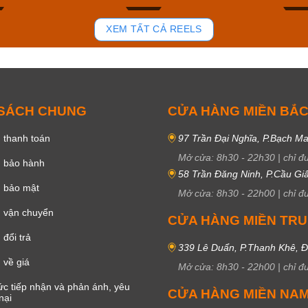
87
45
XEM TẤT CẢ REELS
 SÁCH CHUNG
CỬA HÀNG MIỀN BẮ
 thanh toán
97 Trần Đại Nghĩa, P.Bạch Ma
Mở cửa:
8h30
-
22h30
|
chỉ đ
h bảo hành
58 Trần Đăng Ninh, P.Cầu Giấ
h bảo mật
Mở cửa:
8h30
-
22h00
|
chỉ đ
 vận chuyển
CỬA HÀNG MIỀN TR
đổi trả
339 Lê Duẩn, P.Thanh Khê, 
 về giá
Mở cửa:
8h30
-
22h00
|
chỉ đ
c tiếp nhận và phản ánh, yêu
CỬA HÀNG MIỀN NA
nại