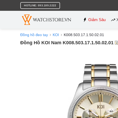
Bỏ
HOTLINE: 093.189.2222
qua
nội
dung
Giảm Sâu
Đồng hồ đeo tay
KOI
K008.503.17.1.50.02.01
Đồng Hồ KOI Nam K008.503.17.1.50.02.01