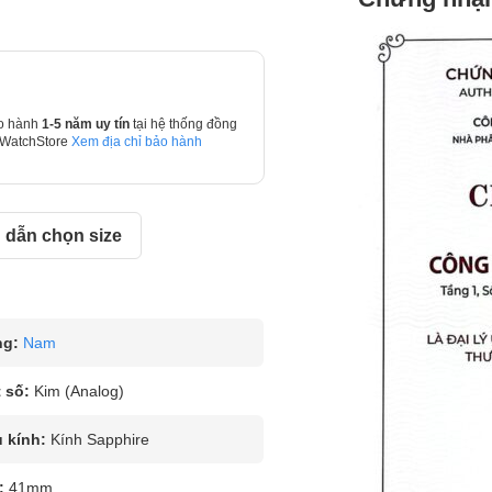
o hành
1-5 năm uy tín
tại hệ thống đồng
 WatchStore
Xem địa chỉ bảo hành
dẫn chọn size
ng:
Nam
 số:
Kim (Analog)
u kính:
Kính Sapphire
:
41mm