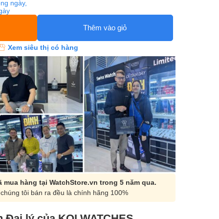
ng ngày,
ngày
Thêm vào giỏ
Xem siêu thị có hàng
 mua hàng tại WatchStore.vn trong 5 năm qua.
chúng tôi bán ra đều là chính hãng 100%
 Đại lý của KOI WATCHES