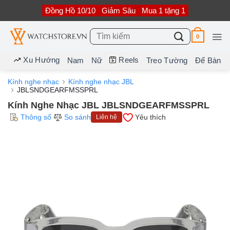
Bỏ
Đồng Hồ 10/10
Giảm Sâu
Mua 1 tặng 1
qua
nội
dung
Tìm
0
kiếm:
Xu Hướng
Reels
Nam
Nữ
Treo Tường
Để Bàn
Kính nghe nhạc
Kính nghe nhạc JBL
JBLSNDGEARFMSSPRL
Kính Nghe Nhạc JBL JBLSNDGEARFMSSPRL
Thông số
So sánh
Yêu thích
Liên hệ