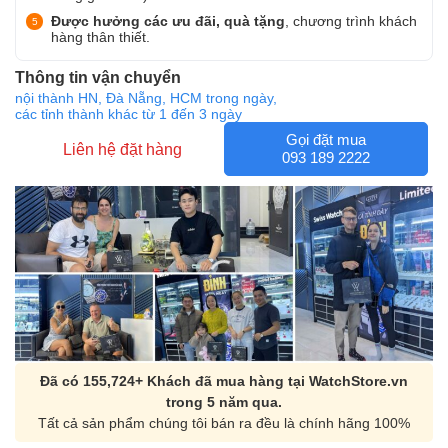
Được hưởng các ưu đãi, quà tặng
, chương trình khách
hàng thân thiết.
Thông tin vận chuyển
nội thành HN, Đà Nẵng, HCM trong ngày,
các tỉnh thành khác từ 1 đến 3 ngày
Gọi đặt mua
Liên hệ đặt hàng
093 189 2222
Đã có 155,724+ Khách đã mua hàng tại WatchStore.vn
trong 5 năm qua.
Tất cả sản phẩm chúng tôi bán ra đều là chính hãng 100%
Orient Nam RA-
Casio Nam MTS-