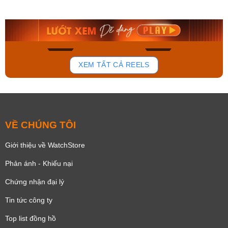
AA0B05R19B
115D-1AVDF
9.480.000₫
2.823.000₫
8.058.000₫
2.399.550₫
Mua ngay
Mua ngay
176
100
XEM TẤT CẢ REELS
VỀ CHÚNG TÔI
Giới thiệu về WatchStore
Phản ánh - Khiếu nại
Chứng nhận đại lý
Tin tức công ty
Top list đồng hồ