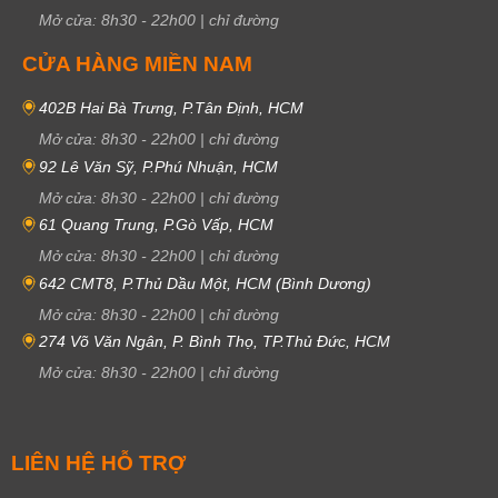
Mở cửa:
8h30
-
22h00
|
chỉ đường
CỬA HÀNG MIỀN NAM
402B Hai Bà Trưng, P.Tân Định, HCM
Mở cửa:
8h30
-
22h00
|
chỉ đường
92 Lê Văn Sỹ, P.Phú Nhuận, HCM
Mở cửa:
8h30
-
22h00
|
chỉ đường
61 Quang Trung, P.Gò Vấp, HCM
Mở cửa:
8h30
-
22h00
|
chỉ đường
642 CMT8, P.Thủ Dầu Một, HCM (Bình Dương)
Mở cửa:
8h30
-
22h00
|
chỉ đường
274 Võ Văn Ngân, P. Bình Thọ, TP.Thủ Đức, HCM
Mở cửa:
8h30
-
22h00
|
chỉ đường
LIÊN HỆ HỖ TRỢ