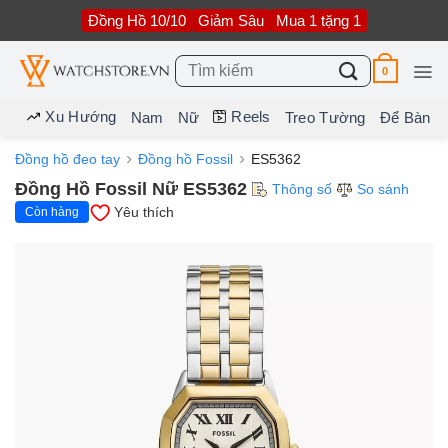
Bỏ
Đồng Hồ 10/10
Giảm Sâu
Mua 1 tặng 1
qua
nội
dung
Tìm
0
kiếm:
Xu Hướng
Reels
Nam
Nữ
Treo Tường
Để Bàn
Đồng hồ đeo tay
Đồng hồ Fossil
ES5362
Đồng Hồ Fossil Nữ ES5362
Thông số
So sánh
Yêu thích
Còn hàng