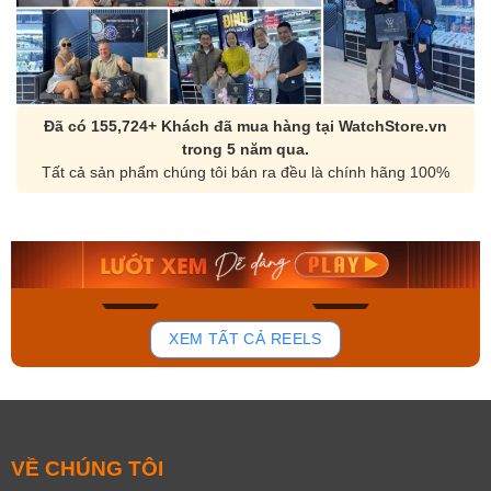
Đã có 155,724+ Khách đã mua hàng tại WatchStore.vn
trong 5 năm qua.
Tất cả sản phẩm chúng tôi bán ra đều là chính hãng 100%
Orient Nam RA-
Casio Nam MTS-
AA0B05R19B
115D-1AVDF
9.480.000₫
2.823.000₫
8.058.000₫
2.399.550₫
Mua ngay
Mua ngay
150
84
XEM TẤT CẢ REELS
VỀ CHÚNG TÔI