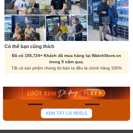
Có thể bạn cũng thích
Đã có 155,724+ Khách đã mua hàng tại WatchStore.vn
trong 5 năm qua.
Tất cả sản phẩm chúng tôi bán ra đều là chính hãng 100%
Orient Nam RA-
Casio Nam MTS-
AA0B05R19B
115D-1AVDF
9.480.000₫
2.823.000₫
8.058.000₫
2.399.550₫
Mua ngay
Mua ngay
172
98
XEM TẤT CẢ REELS