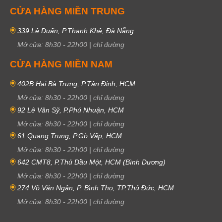
CỬA HÀNG MIỀN TRUNG
339 Lê Duẩn, P.Thanh Khê, Đà Nẵng
Mở cửa:
8h30
-
22h00
|
chỉ đường
CỬA HÀNG MIỀN NAM
402B Hai Bà Trưng, P.Tân Định, HCM
Mở cửa:
8h30
-
22h00
|
chỉ đường
92 Lê Văn Sỹ, P.Phú Nhuận, HCM
Mở cửa:
8h30
-
22h00
|
chỉ đường
61 Quang Trung, P.Gò Vấp, HCM
Mở cửa:
8h30
-
22h00
|
chỉ đường
642 CMT8, P.Thủ Dầu Một, HCM (Bình Dương)
Mở cửa:
8h30
-
22h00
|
chỉ đường
274 Võ Văn Ngân, P. Bình Thọ, TP.Thủ Đức, HCM
Mở cửa:
8h30
-
22h00
|
chỉ đường