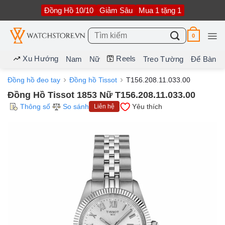
Bỏ
Đồng Hồ 10/10
Giảm Sâu
Mua 1 tặng 1
qua
nội
dung
Tìm
0
kiếm:
Xu Hướng
Reels
Nam
Nữ
Treo Tường
Để Bàn
Đồng hồ đeo tay
Đồng hồ Tissot
T156.208.11.033.00
Đồng Hồ Tissot 1853 Nữ T156.208.11.033.00
Thông số
So sánh
Yêu thích
Liên hệ