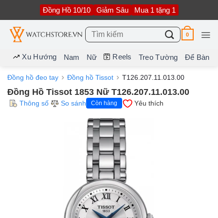
Bỏ
Đồng Hồ 10/10
Giảm Sâu
Mua 1 tặng 1
qua
nội
dung
Tìm
0
kiếm:
Xu Hướng
Reels
Nam
Nữ
Treo Tường
Để Bàn
Đồng hồ đeo tay
Đồng hồ Tissot
T126.207.11.013.00
Đồng Hồ Tissot 1853 Nữ T126.207.11.013.00
Thông số
So sánh
Yêu thích
Còn hàng