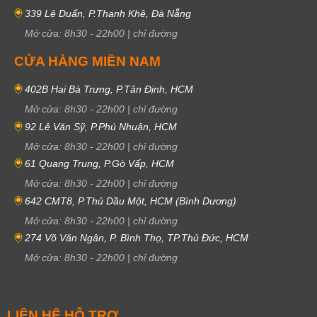
339 Lê Duẩn, P.Thanh Khê, Đà Nẵng
Mở cửa:
8h30
-
22h00
|
chỉ đường
CỬA HÀNG MIỀN NAM
402B Hai Bà Trưng, P.Tân Định, HCM
Mở cửa:
8h30
-
22h00
|
chỉ đường
92 Lê Văn Sỹ, P.Phú Nhuận, HCM
Mở cửa:
8h30
-
22h00
|
chỉ đường
61 Quang Trung, P.Gò Vấp, HCM
Mở cửa:
8h30
-
22h00
|
chỉ đường
642 CMT8, P.Thủ Dầu Một, HCM (Bình Dương)
Mở cửa:
8h30
-
22h00
|
chỉ đường
274 Võ Văn Ngân, P. Bình Thọ, TP.Thủ Đức, HCM
Mở cửa:
8h30
-
22h00
|
chỉ đường
LIÊN HỆ HỖ TRỢ