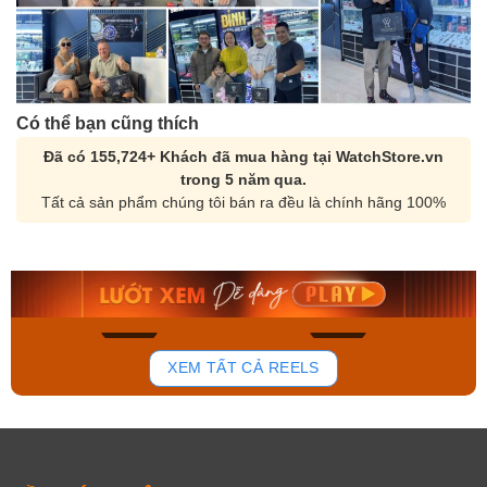
Có thể bạn cũng thích
Đã có 155,724+ Khách đã mua hàng tại WatchStore.vn
trong 5 năm qua.
Tất cả sản phẩm chúng tôi bán ra đều là chính hãng 100%
Orient Nam RA-
Casio Nam MTS-
AA0B05R19B
115D-1AVDF
9.480.000₫
2.823.000₫
8.058.000₫
2.399.550₫
Mua ngay
Mua ngay
168
94
XEM TẤT CẢ REELS