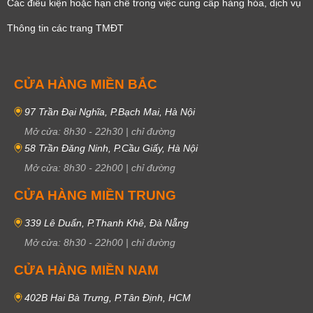
Các điều kiện hoặc hạn chế trong việc cung cấp hàng hóa, dịch vụ
Thông tin các trang TMĐT
CỬA HÀNG MIỀN BẮC
97 Trần Đại Nghĩa, P.Bạch Mai, Hà Nội
Mở cửa:
8h30
-
22h30
|
chỉ đường
58 Trần Đăng Ninh, P.Cầu Giấy, Hà Nội
Mở cửa:
8h30
-
22h00
|
chỉ đường
CỬA HÀNG MIỀN TRUNG
339 Lê Duẩn, P.Thanh Khê, Đà Nẵng
Mở cửa:
8h30
-
22h00
|
chỉ đường
CỬA HÀNG MIỀN NAM
402B Hai Bà Trưng, P.Tân Định, HCM