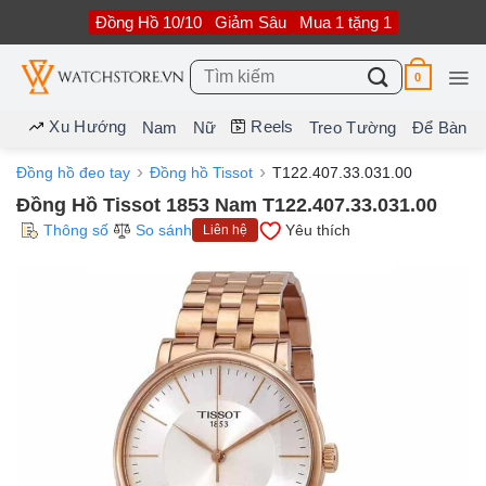
Bỏ
Đồng Hồ 10/10
Giảm Sâu
Mua 1 tặng 1
qua
nội
dung
Tìm
0
kiếm:
Xu Hướng
Reels
Nam
Nữ
Treo Tường
Để Bàn
Đồng hồ đeo tay
Đồng hồ Tissot
T122.407.33.031.00
Đồng Hồ Tissot 1853 Nam T122.407.33.031.00
Thông số
So sánh
Yêu thích
Liên hệ