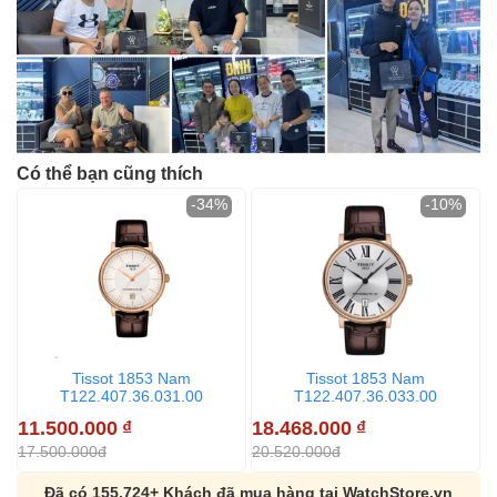
Có thể bạn cũng thích
-34%
-10%
Tissot 1853 Nam
Tissot 1853 Nam
T122.407.36.031.00
T122.407.36.033.00
11.500.000
₫
18.468.000
₫
1
17.500.000đ
20.520.000đ
2
Đã có 155,724+ Khách đã mua hàng tại WatchStore.vn