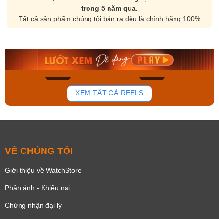
trong 5 năm qua.
Tất cả sản phẩm chúng tôi bán ra đều là chính hãng 100%
Orient Nam RA-
Casio Nam MTS-
AA0B05R19B
115D-1AVDF
9.480.000₫
2.823.000₫
8.058.000₫
2.399.550₫
Mua ngay
Mua ngay
150
85
XEM TẤT CẢ REELS
VỀ CHÚNG TÔI
Giới thiệu về WatchStore
Phản ánh - Khiếu nại
Chứng nhận đại lý