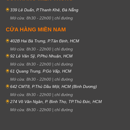
339 Lê Duẩn, P.Thanh Khê, Đà Nẵng
Mở cửa:
8h30
-
22h00
|
chỉ đường
CỬA HÀNG MIỀN NAM
402B Hai Bà Trưng, P.Tân Định, HCM
Mở cửa:
8h30
-
22h00
|
chỉ đường
92 Lê Văn Sỹ, P.Phú Nhuận, HCM
Mở cửa:
8h30
-
22h00
|
chỉ đường
61 Quang Trung, P.Gò Vấp, HCM
Mở cửa:
8h30
-
22h00
|
chỉ đường
642 CMT8, P.Thủ Dầu Một, HCM (Bình Dương)
Mở cửa:
8h30
-
22h00
|
chỉ đường
274 Võ Văn Ngân, P. Bình Thọ, TP.Thủ Đức, HCM
Mở cửa:
8h30
-
22h00
|
chỉ đường