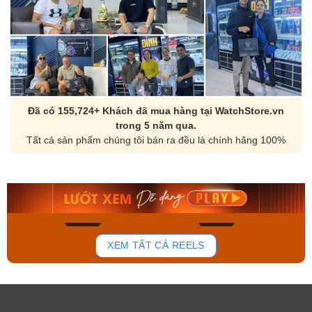
Đã có 155,724+ Khách đã mua hàng tại WatchStore.vn
trong 5 năm qua.
Tất cả sản phẩm chúng tôi bán ra đều là chính hãng 100%
Orient Nam RA-
Casio Nam MTS-
AA0B05R19B
115D-1AVDF
9.480.000₫
2.823.000₫
8.058.000₫
2.399.550₫
Mua ngay
Mua ngay
136
81
XEM TẤT CẢ REELS