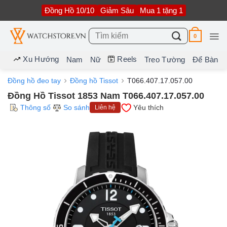
Bỏ
Đồng Hồ 10/10
Giảm Sâu
Mua 1 tặng 1
qua
nội
dung
Tìm
0
kiếm:
Xu Hướng
Reels
Nam
Nữ
Treo Tường
Để Bàn
Đồng hồ đeo tay
Đồng hồ Tissot
T066.407.17.057.00
Đồng Hồ Tissot 1853 Nam T066.407.17.057.00
Thông số
So sánh
Yêu thích
Liên hệ