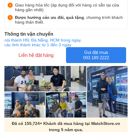
Giao hàng hỏa tốc (áp dụng đối với hàng có sẵn tại cửa
hàng gần nhất)
Được hưởng các ưu đãi, quà tặng
, chương trình khách
hàng thân thiết.
Thông tin vận chuyển
nội thành HN, Đà Nẵng, HCM trong ngày,
các tỉnh thành khác từ 1 đến 3 ngày
Gọi đặt mua
Liên hệ đặt hàng
093 189 2222
Đã có 155,724+ Khách đã mua hàng tại WatchStore.vn
trong 5 năm qua.