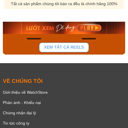
Tất cả sản phẩm chúng tôi bán ra đều là chính hãng 100%
Orient Nam RA-
Casio Nam MTS-
AA0B05R19B
115D-1AVDF
9.480.000₫
2.823.000₫
8.058.000₫
2.399.550₫
Mua ngay
Mua ngay
150
84
XEM TẤT CẢ REELS
VỀ CHÚNG TÔI
Giới thiệu về WatchStore
Phản ánh - Khiếu nại
Chứng nhận đại lý
Tin tức công ty