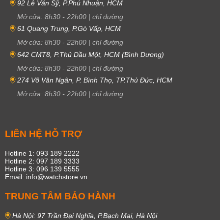
92 Lê Văn Sỹ, P.Phú Nhuận, HCM
Mở cửa:
8h30
-
22h00
|
chỉ đường
61 Quang Trung, P.Gò Vấp, HCM
Mở cửa:
8h30
-
22h00
|
chỉ đường
642 CMT8, P.Thủ Dầu Một, HCM (Bình Dương)
Mở cửa:
8h30
-
22h00
|
chỉ đường
274 Võ Văn Ngân, P. Bình Thọ, TP.Thủ Đức, HCM
Mở cửa:
8h30
-
22h00
|
chỉ đường
LIÊN HỆ HỖ TRỢ
Hotline 1: 093 189 2222
Hotline 2: 097 189 3333
Hotline 3: 096 139 5555
Email: info@watchstore.vn
TRUNG TÂM BẢO HÀNH
Hà Nội: 97 Trần Đại Nghĩa, P.Bạch Mai, Hà Nội