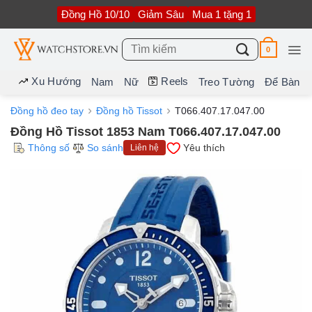
Bỏ
Đồng Hồ 10/10
Giảm Sâu
Mua 1 tặng 1
qua
nội
dung
Tìm
0
kiếm:
Xu Hướng
Reels
Nam
Nữ
Treo Tường
Để Bàn
Đồng hồ đeo tay
Đồng hồ Tissot
T066.407.17.047.00
Đồng Hồ Tissot 1853 Nam T066.407.17.047.00
Thông số
So sánh
Yêu thích
Liên hệ