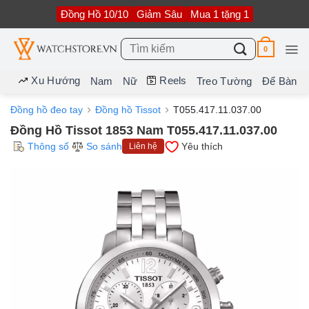
Bỏ
Đồng Hồ 10/10
Giảm Sâu
Mua 1 tặng 1
qua
nội
dung
Tìm
0
kiếm:
Xu Hướng
Reels
Nam
Nữ
Treo Tường
Để Bàn
Đồng hồ đeo tay
Đồng hồ Tissot
T055.417.11.037.00
Đồng Hồ Tissot 1853 Nam T055.417.11.037.00
Thông số
So sánh
Yêu thích
Liên hệ