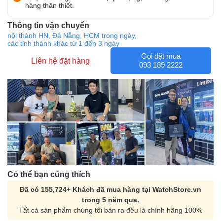
hàng thân thiết.
Thông tin vận chuyển
nội thành HN, Đà Nẵng, HCM trong ngày,
các tỉnh thành khác từ 1 đến 3 ngày
Gọi đặt mua
Liên hệ đặt hàng
093 189 2222
Có thể bạn cũng thích
Đã có 155,724+ Khách đã mua hàng tại WatchStore.vn
trong 5 năm qua.
Tất cả sản phẩm chúng tôi bán ra đều là chính hãng 100%
Orient Nam RA-
Casio Nam MTS-