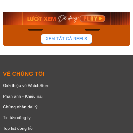
AA0B05R19B
115D-1AVDF
9.480.000₫
2.823.000₫
8.058.000₫
2.399.550₫
Mua ngay
Mua ngay
150
84
XEM TẤT CẢ REELS
VỀ CHÚNG TÔI
Giới thiệu về WatchStore
Phản ánh - Khiếu nại
Chứng nhận đại lý
Tin tức công ty
Top list đồng hồ