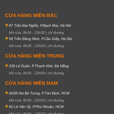
CỬA HÀNG MIỀN BẮC
97 Trần Đại Nghĩa, P.Bạch Mai, Hà Nội
Mở cửa:
8h30
-
22h30
|
chỉ đường
58 Trần Đăng Ninh, P.Cầu Giấy, Hà Nội
Mở cửa:
8h30
-
22h00
|
chỉ đường
CỬA HÀNG MIỀN TRUNG
339 Lê Duẩn, P.Thanh Khê, Đà Nẵng
Mở cửa:
8h30
-
22h00
|
chỉ đường
CỬA HÀNG MIỀN NAM
402B Hai Bà Trưng, P.Tân Định, HCM
Mở cửa:
8h30
-
22h00
|
chỉ đường
92 Lê Văn Sỹ, P.Phú Nhuận, HCM
Mở cửa:
8h30
-
22h00
|
chỉ đường