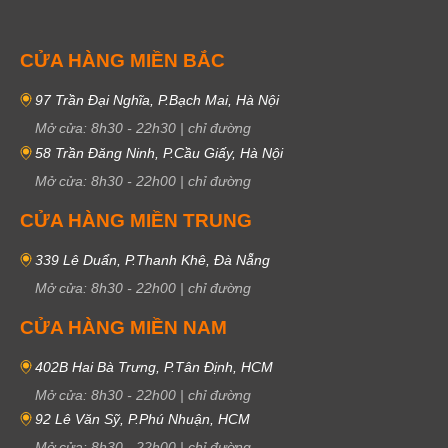
CỬA HÀNG MIỀN BẮC
97 Trần Đại Nghĩa, P.Bạch Mai, Hà Nội
Mở cửa:
8h30
-
22h30
|
chỉ đường
58 Trần Đăng Ninh, P.Cầu Giấy, Hà Nội
Mở cửa:
8h30
-
22h00
|
chỉ đường
CỬA HÀNG MIỀN TRUNG
339 Lê Duẩn, P.Thanh Khê, Đà Nẵng
Mở cửa:
8h30
-
22h00
|
chỉ đường
CỬA HÀNG MIỀN NAM
402B Hai Bà Trưng, P.Tân Định, HCM
Mở cửa:
8h30
-
22h00
|
chỉ đường
92 Lê Văn Sỹ, P.Phú Nhuận, HCM
Mở cửa:
8h30
-
22h00
|
chỉ đường