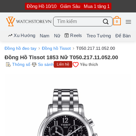
Bỏ
Đồng Hồ 10/10
Giảm Sâu
Mua 1 tặng 1
qua
nội
dung
Tìm
0
kiếm:
Xu Hướng
Reels
Nam
Nữ
Treo Tường
Để Bàn
Đồng hồ đeo tay
Đồng hồ Tissot
T050.217.11.052.00
Đồng Hồ Tissot 1853 Nữ T050.217.11.052.00
Thông số
So sánh
Yêu thích
Liên hệ