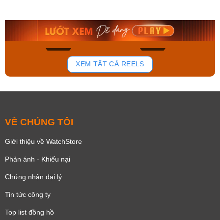
AA0B05R19B
115D-1AVDF
9.480.000₫
2.823.000₫
8.058.000₫
2.399.550₫
Mua ngay
Mua ngay
136
81
XEM TẤT CẢ REELS
VỀ CHÚNG TÔI
Giới thiệu về WatchStore
Phản ánh - Khiếu nại
Chứng nhận đại lý
Tin tức công ty
Top list đồng hồ