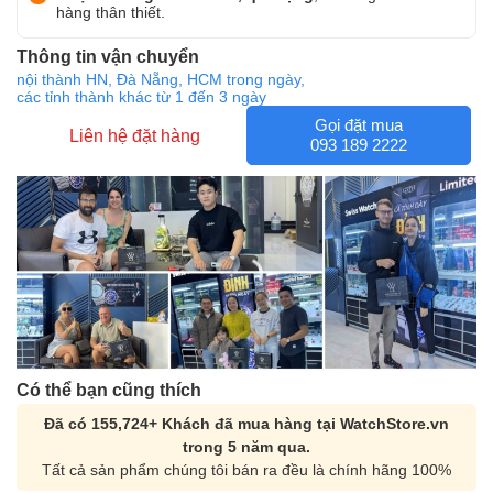
hàng thân thiết.
Thông tin vận chuyển
nội thành HN, Đà Nẵng, HCM trong ngày,
các tỉnh thành khác từ 1 đến 3 ngày
Gọi đặt mua
Liên hệ đặt hàng
093 189 2222
Có thể bạn cũng thích
Đã có 155,724+ Khách đã mua hàng tại WatchStore.vn
trong 5 năm qua.
Tất cả sản phẩm chúng tôi bán ra đều là chính hãng 100%
Orient Nam RA-
Casio Nam MTS-