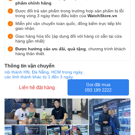
phẩm chính hãng
Được đổi trả sản phẩm trong trường hợp sản phẩm bị lỗi
trong vòng 3 ngày theo điều kiện của
WatchStore.vn
Miễn phí vận chuyển toàn quốc, đồng kiểm trực tiếp khi
giao nhận.
Giao hàng hỏa tốc (áp dụng đối với hàng có sẵn tại cửa
hàng gần nhất)
Được hưởng các ưu đãi, quà tặng
, chương trình khách
hàng thân thiết.
Thông tin vận chuyển
nội thành HN, Đà Nẵng, HCM trong ngày,
các tỉnh thành khác từ 1 đến 3 ngày
Gọi đặt mua
Liên hệ đặt hàng
093 189 2222