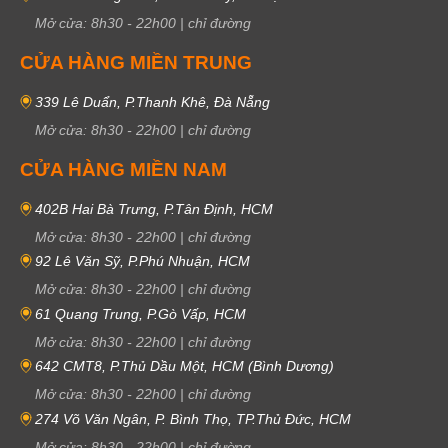
Mở cửa:
8h30
-
22h00
|
chỉ đường
CỬA HÀNG MIỀN TRUNG
339 Lê Duẩn, P.Thanh Khê, Đà Nẵng
Mở cửa:
8h30
-
22h00
|
chỉ đường
CỬA HÀNG MIỀN NAM
402B Hai Bà Trưng, P.Tân Định, HCM
Mở cửa:
8h30
-
22h00
|
chỉ đường
92 Lê Văn Sỹ, P.Phú Nhuận, HCM
Mở cửa:
8h30
-
22h00
|
chỉ đường
61 Quang Trung, P.Gò Vấp, HCM
Mở cửa:
8h30
-
22h00
|
chỉ đường
642 CMT8, P.Thủ Dầu Một, HCM (Bình Dương)
Mở cửa:
8h30
-
22h00
|
chỉ đường
274 Võ Văn Ngân, P. Bình Thọ, TP.Thủ Đức, HCM
Mở cửa:
8h30
-
22h00
|
chỉ đường