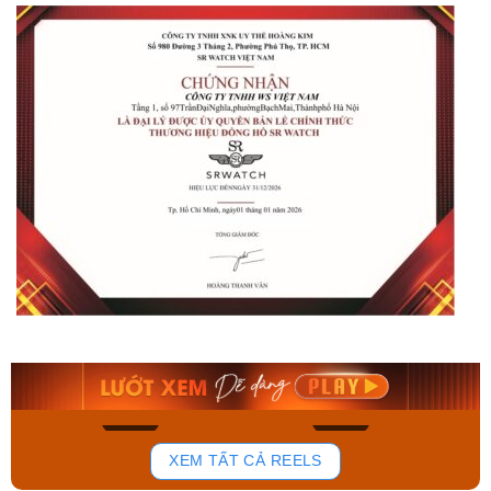
Orient Nam RA-
Casio Nam MTS-
AA0B05R19B
115D-1AVDF
9.480.000₫
2.823.000₫
8.058.000₫
2.399.550₫
Mua ngay
Mua ngay
181
102
XEM TẤT CẢ REELS