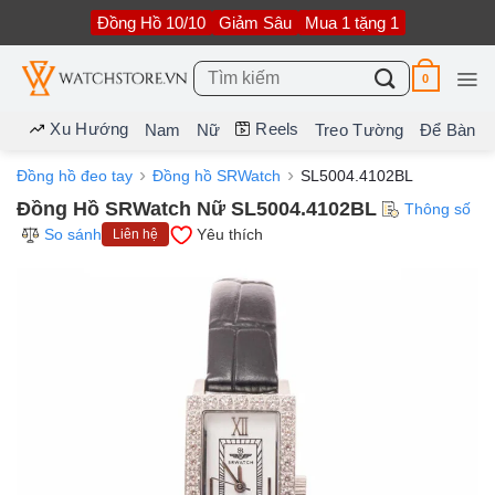
Bỏ
Đồng Hồ 10/10
Giảm Sâu
Mua 1 tặng 1
qua
nội
dung
Tìm
0
kiếm:
Xu Hướng
Reels
Nam
Nữ
Treo Tường
Để Bàn
Đồng hồ đeo tay
Đồng hồ SRWatch
SL5004.4102BL
Đồng Hồ SRWatch Nữ SL5004.4102BL
Thông số
So sánh
Yêu thích
Liên hệ