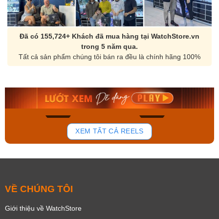
Đã có 155,724+ Khách đã mua hàng tại WatchStore.vn
trong 5 năm qua.
Tất cả sản phẩm chúng tôi bán ra đều là chính hãng 100%
Orient Nam RA-
Casio Nam MTS-
AA0B05R19B
115D-1AVDF
9.480.000₫
2.823.000₫
8.058.000₫
2.399.550₫
Mua ngay
Mua ngay
175
100
XEM TẤT CẢ REELS
VỀ CHÚNG TÔI
Giới thiệu về WatchStore