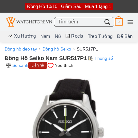
Bỏ
Đồng Hồ 10/10
Giảm Sâu
Mua 1 tặng 1
qua
nội
dung
Tìm
0
kiếm:
Xu Hướng
Reels
Nam
Nữ
Treo Tường
Để Bàn
Đồng hồ đeo tay
Đồng hồ Seiko
SUR517P1
Đồng Hồ Seiko Nam SUR517P1
Thông số
So sánh
Yêu thích
Liên hệ