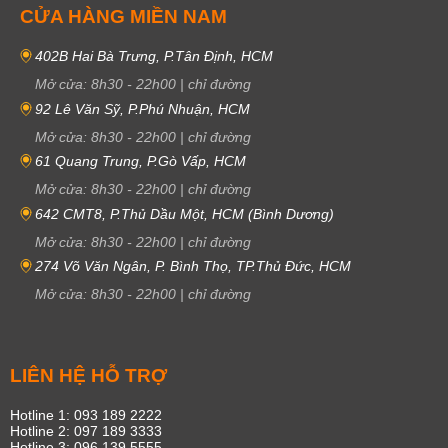
CỬA HÀNG MIỀN NAM
402B Hai Bà Trưng, P.Tân Định, HCM
Mở cửa:
8h30
-
22h00
|
chỉ đường
92 Lê Văn Sỹ, P.Phú Nhuận, HCM
Mở cửa:
8h30
-
22h00
|
chỉ đường
61 Quang Trung, P.Gò Vấp, HCM
Mở cửa:
8h30
-
22h00
|
chỉ đường
642 CMT8, P.Thủ Dầu Một, HCM (Bình Dương)
Mở cửa:
8h30
-
22h00
|
chỉ đường
274 Võ Văn Ngân, P. Bình Thọ, TP.Thủ Đức, HCM
Mở cửa:
8h30
-
22h00
|
chỉ đường
LIÊN HỆ HỖ TRỢ
Hotline 1: 093 189 2222
Hotline 2: 097 189 3333
Hotline 3: 096 139 5555