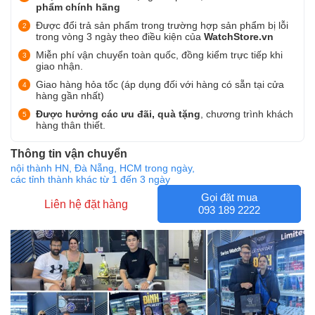
phẩm chính hãng
Được đổi trả sản phẩm trong trường hợp sản phẩm bị lỗi
trong vòng 3 ngày theo điều kiện của
WatchStore.vn
Miễn phí vận chuyển toàn quốc, đồng kiểm trực tiếp khi
giao nhận.
Giao hàng hỏa tốc (áp dụng đối với hàng có sẵn tại cửa
hàng gần nhất)
Được hưởng các ưu đãi, quà tặng
, chương trình khách
hàng thân thiết.
Thông tin vận chuyển
nội thành HN, Đà Nẵng, HCM trong ngày,
các tỉnh thành khác từ 1 đến 3 ngày
Gọi đặt mua
Liên hệ đặt hàng
093 189 2222