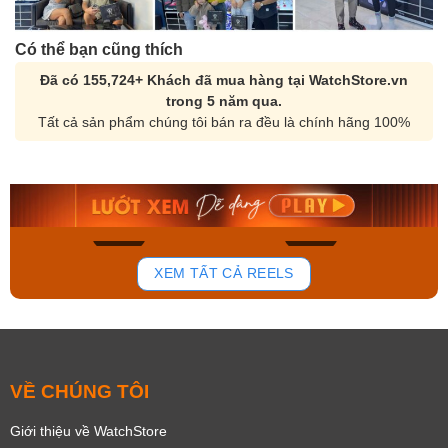
Có thể bạn cũng thích
Đã có 155,724+ Khách đã mua hàng tại WatchStore.vn
trong 5 năm qua.
Tất cả sản phẩm chúng tôi bán ra đều là chính hãng 100%
Orient Nam RA-
Casio Nam MTS-
AA0B05R19B
115D-1AVDF
9.480.000₫
2.823.000₫
8.058.000₫
2.399.550₫
Mua ngay
Mua ngay
133
81
XEM TẤT CẢ REELS
VỀ CHÚNG TÔI
Giới thiệu về WatchStore