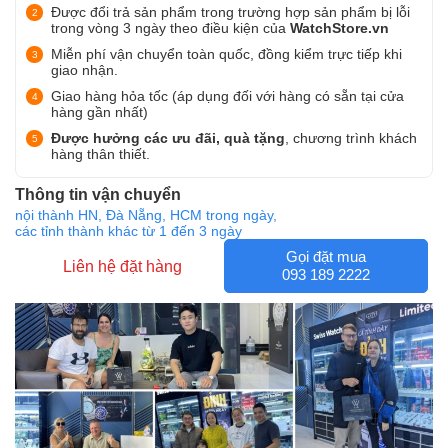
Được đổi trả sản phẩm trong trường hợp sản phẩm bị lỗi
trong vòng 3 ngày theo điều kiện của
WatchStore.vn
Miễn phí vận chuyển toàn quốc, đồng kiểm trực tiếp khi
giao nhận.
Giao hàng hỏa tốc (áp dụng đối với hàng có sẵn tại cửa
hàng gần nhất)
Được hưởng các ưu đãi, quà tặng
, chương trình khách
hàng thân thiết.
Thông tin vận chuyển
nội thành HN, Đà Nẵng, HCM trong ngày,
các tỉnh thành khác từ 1 đến 3 ngày
Gọi đặt mua
Liên hệ đặt hàng
093 189 2222