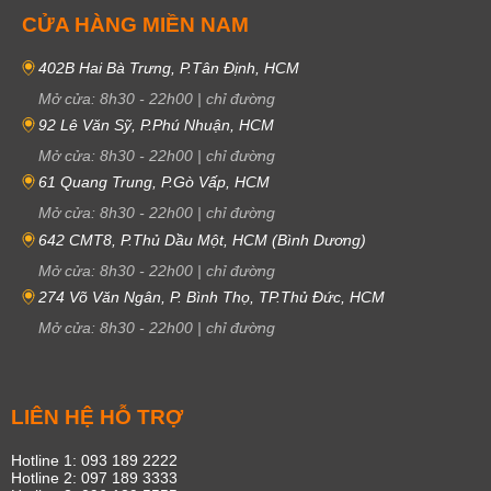
CỬA HÀNG MIỀN NAM
402B Hai Bà Trưng, P.Tân Định, HCM
Mở cửa:
8h30
-
22h00
|
chỉ đường
92 Lê Văn Sỹ, P.Phú Nhuận, HCM
Mở cửa:
8h30
-
22h00
|
chỉ đường
61 Quang Trung, P.Gò Vấp, HCM
Mở cửa:
8h30
-
22h00
|
chỉ đường
642 CMT8, P.Thủ Dầu Một, HCM (Bình Dương)
Mở cửa:
8h30
-
22h00
|
chỉ đường
274 Võ Văn Ngân, P. Bình Thọ, TP.Thủ Đức, HCM
Mở cửa:
8h30
-
22h00
|
chỉ đường
LIÊN HỆ HỖ TRỢ
Hotline 1: 093 189 2222
Hotline 2: 097 189 3333