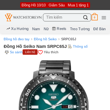
Bỏ
Đồng Hồ 10/10
Giảm Sâu
Mua 1 tặng 1
qua
nội
dung
Tìm
0
kiếm:
Xu Hướng
Reels
Nam
Nữ
Treo Tường
Để Bàn
Đồng hồ đeo tay
Đồng hồ Seiko
SRPC65J
Đồng Hồ Seiko Nam SRPC65J
Thông số
So sánh
Yêu thích
Liên hệ