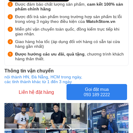
Được đảm bảo chất lượng sản phẩm,
cam kết 100% sản
phẩm chính hãng
Được đổi trả sản phẩm trong trường hợp sản phẩm bị lỗi
trong vòng 3 ngày theo điều kiện của
WatchStore.vn
Miễn phí vận chuyển toàn quốc, đồng kiểm trực tiếp khi
giao nhận.
Giao hàng hỏa tốc (áp dụng đối với hàng có sẵn tại cửa
hàng gần nhất)
Được hưởng các ưu đãi, quà tặng
, chương trình khách
hàng thân thiết.
Thông tin vận chuyển
nội thành HN, Đà Nẵng, HCM trong ngày,
các tỉnh thành khác từ 1 đến 3 ngày
Gọi đặt mua
Liên hệ đặt hàng
093 189 2222