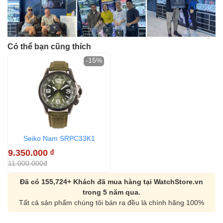
Có thể bạn cũng thích
-15%
Seiko Nam SRPC33K1
9.350.000
₫
11.000.000đ
Đã có 155,724+ Khách đã mua hàng tại WatchStore.vn
trong 5 năm qua.
Tất cả sản phẩm chúng tôi bán ra đều là chính hãng 100%
Orient Nam RA-
Casio Nam MTS-
AA0B05R19B
115D-1AVDF