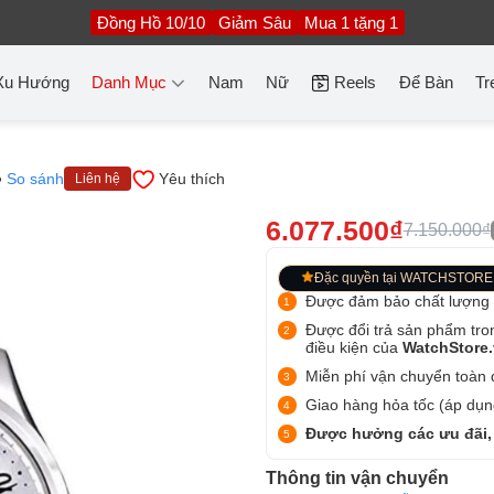
Đồng Hồ 10/10
Giảm Sâu
Mua 1 tặng 1
Xu Hướng
Danh Mục
Nam
Nữ
Reels
Để Bàn
Tr
So sánh
Yêu thích
Liên hệ
6.077.500₫
7.150.000₫
Đặc quyền tại WATCHSTORE
Được đảm bảo chất lượng
Được đổi trả sản phẩm tro
điều kiện của
WatchStore
Miễn phí vận chuyển toàn q
Giao hàng hỏa tốc (áp dụng
Được hưởng các ưu đãi,
Thông tin vận chuyển