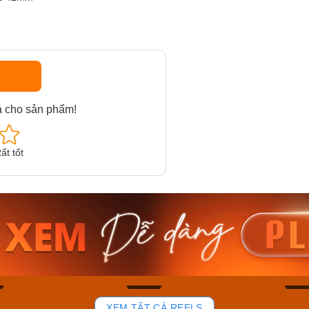
á cho sản phẩm!
ất tốt
am MTS-
Casio Nam MTS-
Casio U
VDF
RS100L-1AVDF
230EL-
₫
4.276.000₫
2.117.0
50₫
3.634.600₫
1.799.
ay
Mua ngay
Mua 
92
47
XEM TẤT CẢ REELS