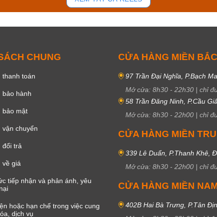
 SÁCH CHUNG
CỬA HÀNG MIỀN BẮ
 thanh toán
97 Trần Đại Nghĩa, P.Bạch Ma
Mở cửa:
8h30
-
22h30
|
chỉ đ
h bảo hành
58 Trần Đăng Ninh, P.Cầu Giấ
h bảo mật
Mở cửa:
8h30
-
22h00
|
chỉ đ
 vận chuyển
CỬA HÀNG MIỀN TR
đổi trả
339 Lê Duẩn, P.Thanh Khê, 
 về giá
Mở cửa:
8h30
-
22h00
|
chỉ đ
c tiếp nhận và phản ánh, yêu
CỬA HÀNG MIỀN NA
nại
402B Hai Bà Trưng, P.Tân Đị
iện hoặc hạn chế trong việc cung
óa, dịch vụ