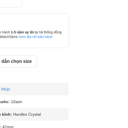
o hành
1-5 năm uy tín
tại hệ thống đồng
 WatchStore
Xem địa chỉ bảo hành
dẫn chọn size
Nhật
nước:
10atm
u kính:
Hardlex Crystal
:
42mm