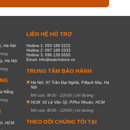
C
LIÊN HỆ HỖ TRỢ
i, Hà Nội
Hotline 1: 093 189 2222
Hotline 2: 097 189 3333
ường
Hotline 3: 096 139 5555
Email: info@watchstore.vn
y, Hà Nội
ường
TRUNG TÂM BẢO HÀNH
UNG
Hà Nội: 97 Trần Đại Nghĩa, P.Bạch Mai, Hà
Nội
Đà Nẵng
Mở cửa:
8h30
-
22h30
|
chỉ đường
ường
HCM: 92 Lê Văn Sỹ, P.Phú Nhuận, HCM
Mở cửa:
8h30
-
22h00
|
chỉ đường
M
THEO DÕI CHÚNG TÔI TẠI
nh, HCM