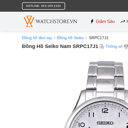
Bỏ
HOTLINE: 093.189.2222
qua
nội
dung
Giảm Sâu
Đồng hồ đeo tay
Đồng hồ Seiko
SRPC17J1
Đồng Hồ Seiko Nam SRPC17J1
Thông số