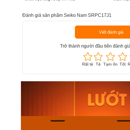
Đánh giá sản phẩm Seiko Nam SRPC17J1
Viết đánh giá
Trở thành người đầu tiên đánh gi
Rất tệ
Tệ
Tạm ổn
Tốt
R
Orient Nam RA-
Casio N
AA0B05R19B
115D-1A
9.480.000₫
2.823.000
8.058.000₫
2.399.5
Mua ngay
Mua ng
163