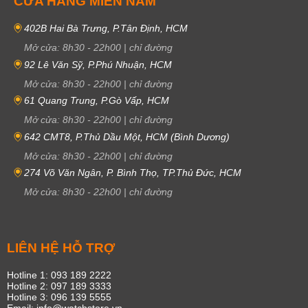
CỬA HÀNG MIỀN NAM
402B Hai Bà Trưng, P.Tân Định, HCM
Mở cửa:
8h30
-
22h00
|
chỉ đường
92 Lê Văn Sỹ, P.Phú Nhuận, HCM
Mở cửa:
8h30
-
22h00
|
chỉ đường
61 Quang Trung, P.Gò Vấp, HCM
Mở cửa:
8h30
-
22h00
|
chỉ đường
642 CMT8, P.Thủ Dầu Một, HCM (Bình Dương)
Mở cửa:
8h30
-
22h00
|
chỉ đường
274 Võ Văn Ngân, P. Bình Thọ, TP.Thủ Đức, HCM
Mở cửa:
8h30
-
22h00
|
chỉ đường
LIÊN HỆ HỖ TRỢ
Hotline 1: 093 189 2222
Hotline 2: 097 189 3333
Hotline 3: 096 139 5555