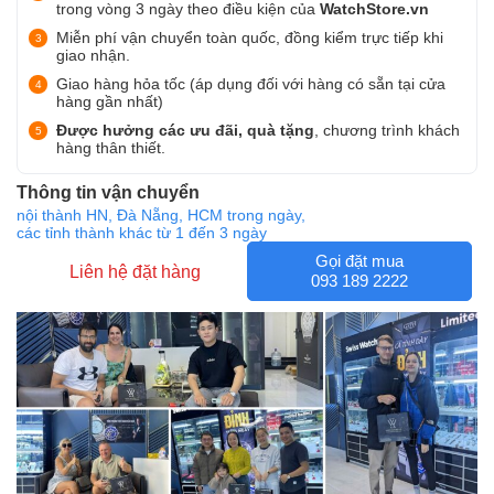
trong vòng 3 ngày theo điều kiện của
WatchStore.vn
Miễn phí vận chuyển toàn quốc, đồng kiểm trực tiếp khi
giao nhận.
Giao hàng hỏa tốc (áp dụng đối với hàng có sẵn tại cửa
hàng gần nhất)
Được hưởng các ưu đãi, quà tặng
, chương trình khách
hàng thân thiết.
Thông tin vận chuyển
nội thành HN, Đà Nẵng, HCM trong ngày,
các tỉnh thành khác từ 1 đến 3 ngày
Gọi đặt mua
Liên hệ đặt hàng
093 189 2222