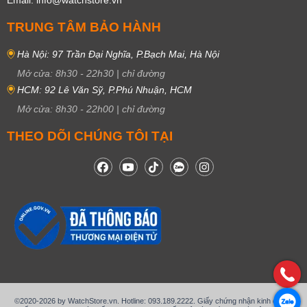
Email: info@watchstore.vn
TRUNG TÂM BẢO HÀNH
Hà Nội: 97 Trần Đại Nghĩa, P.Bạch Mai, Hà Nội
Mở cửa:
8h30
-
22h30
|
chỉ đường
HCM: 92 Lê Văn Sỹ, P.Phú Nhuận, HCM
Mở cửa:
8h30
-
22h00
|
chỉ đường
THEO DÕI CHÚNG TÔI TẠI
©2020-2026 by WatchStore.vn. Hotline: 093.189.2222. Giấy chứng nhận kinh doanh