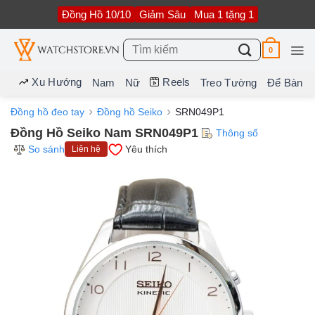
Bỏ
Đồng Hồ 10/10
Giảm Sâu
Mua 1 tặng 1
qua
nội
dung
Tìm
0
kiếm:
Xu Hướng
Reels
Nam
Nữ
Treo Tường
Để Bàn
Đồng hồ đeo tay
Đồng hồ Seiko
SRN049P1
Đồng Hồ Seiko Nam SRN049P1
Thông số
So sánh
Yêu thích
Liên hệ