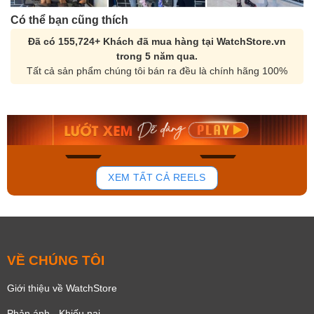
Có thể bạn cũng thích
Đã có 155,724+ Khách đã mua hàng tại WatchStore.vn
trong 5 năm qua.
Tất cả sản phẩm chúng tôi bán ra đều là chính hãng 100%
Orient Nam RA-
Casio Nam MTS-
AA0B05R19B
115D-1AVDF
9.480.000₫
2.823.000₫
8.058.000₫
2.399.550₫
Mua ngay
Mua ngay
154
87
XEM TẤT CẢ REELS
VỀ CHÚNG TÔI
Giới thiệu về WatchStore
Phản ánh - Khiếu nại