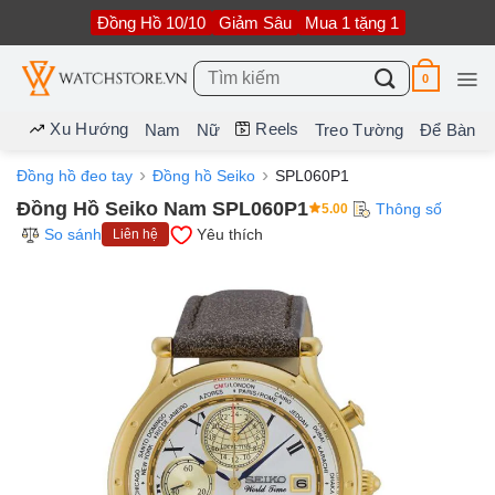
Bỏ
Đồng Hồ 10/10
Giảm Sâu
Mua 1 tặng 1
qua
nội
dung
Tìm
0
kiếm:
Xu Hướng
Reels
Nam
Nữ
Treo Tường
Để Bàn
Đồng hồ đeo tay
Đồng hồ Seiko
SPL060P1
Đồng Hồ Seiko Nam SPL060P1
Thông số
5.00
So sánh
Yêu thích
Liên hệ