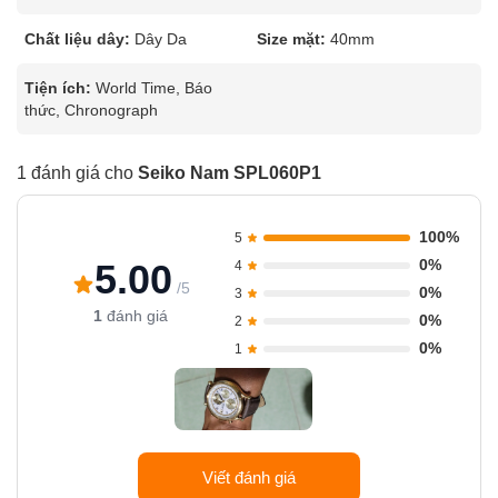
Chất liệu dây:
Dây Da
Size mặt:
40mm
Tiện ích:
World Time, Báo
thức, Chronograph
1 đánh giá cho
Seiko Nam SPL060P1
100%
5
0%
5.00
4
/5
0%
3
1
đánh giá
0%
2
0%
1
Viết đánh giá