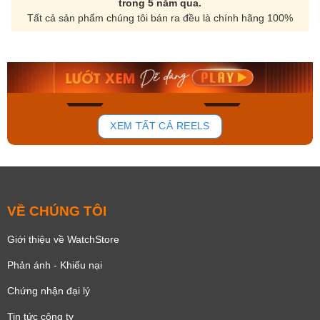
trong 5 năm qua.
Tất cả sản phẩm chúng tôi bán ra đều là chính hãng 100%
Orient Nam RA-
Casio Nam MTS-
AA0B05R19B
115D-1AVDF
9.480.000₫
2.823.000₫
8.058.000₫
2.399.550₫
Mua ngay
Mua ngay
173
98
XEM TẤT CẢ REELS
VỀ CHÚNG TÔI
Giới thiệu về WatchStore
Phản ánh - Khiếu nại
Chứng nhận đại lý
Tin tức công ty