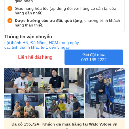
giao nhận.
Giao hàng hỏa tốc (áp dụng đối với hàng có sẵn tại cửa
hàng gần nhất)
Được hưởng các ưu đãi, quà tặng
, chương trình khách
hàng thân thiết.
Thông tin vận chuyển
nội thành HN, Đà Nẵng, HCM trong ngày,
các tỉnh thành khác từ 1 đến 3 ngày
Gọi đặt mua
Liên hệ đặt hàng
093 189 2222
Đã có 155,724+ Khách đã mua hàng tại WatchStore.vn