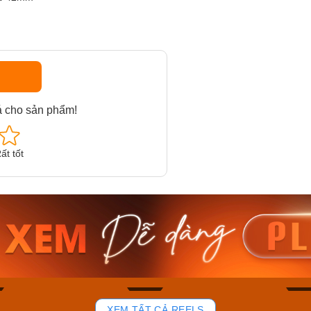
á cho sản phẩm!
ất tốt
am MTS-
Casio Nam MTS-
Casio U
VDF
RS100L-1AVDF
230EL-
₫
4.276.000₫
2.117.0
50₫
3.634.600₫
1.799.
ay
Mua ngay
Mua 
81
37
XEM TẤT CẢ REELS