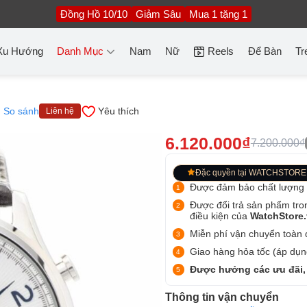
Đồng Hồ 10/10
Giảm Sâu
Mua 1 tặng 1
Xu Hướng
Danh Mục
Nam
Nữ
Reels
Để Bàn
Tr
So sánh
Yêu thích
Liên hệ
6.120.000₫
7.200.000₫
Đặc quyền tại WATCHSTORE
Được đảm bảo chất lượng
Được đổi trả sản phẩm tro
điều kiện của
WatchStore
Miễn phí vận chuyển toàn q
Giao hàng hỏa tốc (áp dụng
Được hưởng các ưu đãi,
Thông tin vận chuyển