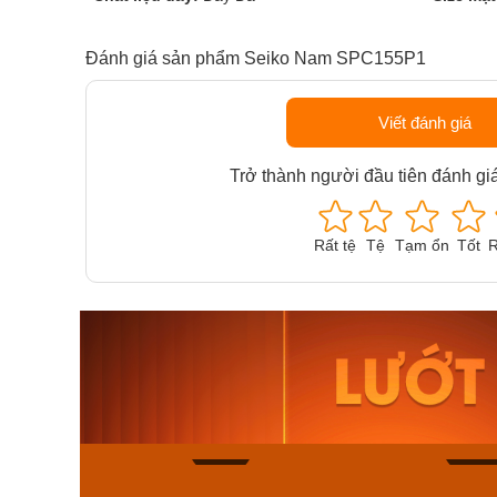
Đánh giá sản phẩm Seiko Nam SPC155P1
Viết đánh giá
Trở thành người đầu tiên đánh gi
Rất tệ
Tệ
Tạm ổn
Tốt
R
Orient Nam RA-
Casio N
AA0B05R19B
115D-1A
9.480.000₫
2.823.000
8.058.000₫
2.399.5
Mua ngay
Mua ng
136