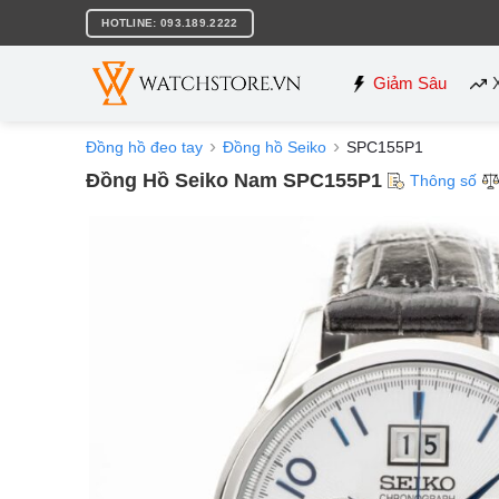
Bỏ
HOTLINE: 093.189.2222
qua
nội
dung
Giảm Sâu
Đồng hồ đeo tay
Đồng hồ Seiko
SPC155P1
Đồng Hồ Seiko Nam SPC155P1
Thông số