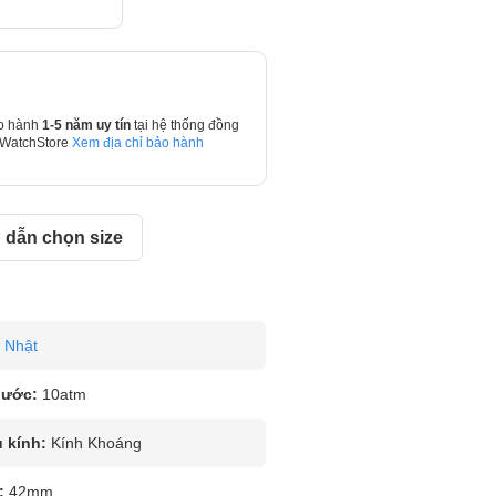
o hành
1-5 năm uy tín
tại hệ thống đồng
 WatchStore
Xem địa chỉ bảo hành
dẫn chọn size
Nhật
nước:
10atm
u kính:
Kính Khoáng
:
42mm