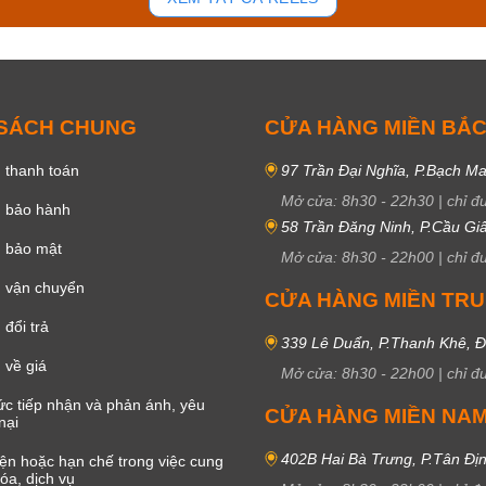
 SÁCH CHUNG
CỬA HÀNG MIỀN BẮ
 thanh toán
97 Trần Đại Nghĩa, P.Bạch Ma
Mở cửa:
8h30
-
22h30
|
chỉ đ
h bảo hành
58 Trần Đăng Ninh, P.Cầu Giấ
h bảo mật
Mở cửa:
8h30
-
22h00
|
chỉ đ
 vận chuyển
CỬA HÀNG MIỀN TR
đổi trả
339 Lê Duẩn, P.Thanh Khê, 
 về giá
Mở cửa:
8h30
-
22h00
|
chỉ đ
c tiếp nhận và phản ánh, yêu
CỬA HÀNG MIỀN NA
nại
402B Hai Bà Trưng, P.Tân Đị
iện hoặc hạn chế trong việc cung
óa, dịch vụ