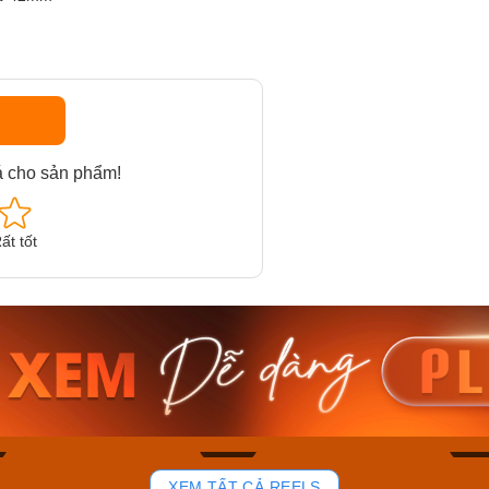
á cho sản phẩm!
ất tốt
am MTS-
Casio Nam MTS-
Casio U
VDF
RS100L-1AVDF
230EL-
₫
4.276.000₫
2.117.0
50₫
3.634.600₫
1.799.
ay
Mua ngay
Mua 
84
43
XEM TẤT CẢ REELS