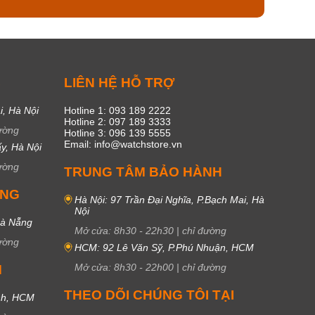
C
LIÊN HỆ HỖ TRỢ
i, Hà Nội
Hotline 1: 093 189 2222
Hotline 2: 097 189 3333
ường
Hotline 3: 096 139 5555
Email: info@watchstore.vn
y, Hà Nội
ường
TRUNG TÂM BẢO HÀNH
UNG
Hà Nội: 97 Trần Đại Nghĩa, P.Bạch Mai, Hà
Nội
Đà Nẵng
Mở cửa:
8h30
-
22h30
|
chỉ đường
ường
HCM: 92 Lê Văn Sỹ, P.Phú Nhuận, HCM
Mở cửa:
8h30
-
22h00
|
chỉ đường
M
THEO DÕI CHÚNG TÔI TẠI
nh, HCM