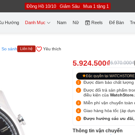
Đồng Hồ 10/10
Giảm Sâu
Mua 1 tặng 1
Xu Hướng
Danh Mục
Nam
Nữ
Reels
Để Bàn
Tr
So sánh
Yêu thích
Liên hệ
5.924.500₫
6.970.000₫
Đặc quyền tại WATCHSTORE
Được đảm bảo chất lượng
Được đổi trả sản phẩm tro
điều kiện của
WatchStore
Miễn phí vận chuyển toàn q
Giao hàng hỏa tốc (áp dụng
Được hưởng các ưu đãi,
Thông tin vận chuyển