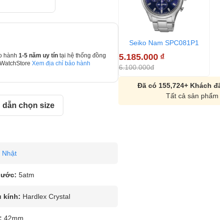
Seiko Nam SPC081P1
5.185.000
₫
o hành
1-5 năm uy tín
tại hệ thống đồng
 WatchStore
Xem địa chỉ bảo hành
6.100.000đ
Đã có 155,724+ Khách đã
Tất cả sản phẩm 
dẫn chọn size
Nhật
nước:
5atm
u kính:
Hardlex Crystal
:
42mm