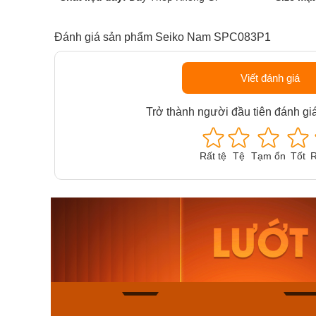
Đánh giá sản phẩm Seiko Nam SPC083P1
Viết đánh giá
Trở thành người đầu tiên đánh gi
Rất tệ
Tệ
Tạm ổn
Tốt
R
Orient Nam RA-
Casio N
AA0B05R19B
115D-1A
9.480.000₫
2.823.000
8.058.000₫
2.399.5
Mua ngay
Mua ng
150