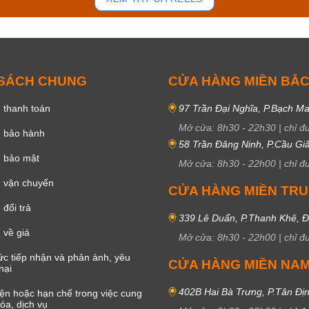
 SÁCH CHUNG
CỬA HÀNG MIỀN BẮ
 thanh toán
97 Trần Đại Nghĩa, P.Bạch Ma
Mở cửa:
8h30
-
22h30
|
chỉ đ
h bảo hành
58 Trần Đăng Ninh, P.Cầu Giấ
h bảo mật
Mở cửa:
8h30
-
22h00
|
chỉ đ
 vận chuyển
CỬA HÀNG MIỀN TR
đổi trả
339 Lê Duẩn, P.Thanh Khê, 
 về giá
Mở cửa:
8h30
-
22h00
|
chỉ đ
c tiếp nhận và phản ánh, yêu
CỬA HÀNG MIỀN NA
nại
402B Hai Bà Trưng, P.Tân Đị
iện hoặc hạn chế trong việc cung
óa, dịch vụ