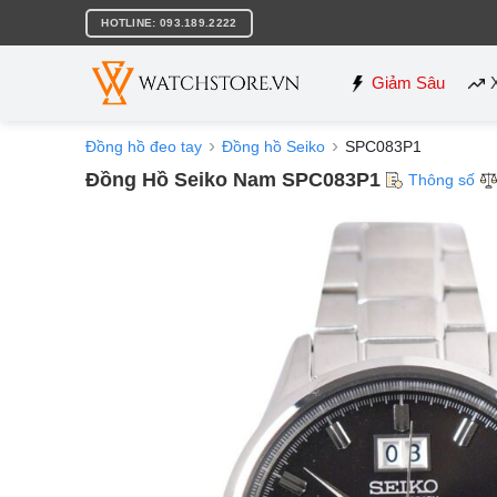
Bỏ
HOTLINE: 093.189.2222
qua
nội
dung
Giảm Sâu
Đồng hồ đeo tay
Đồng hồ Seiko
SPC083P1
Đồng Hồ Seiko Nam SPC083P1
Thông số