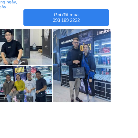
ng ngày,
ngày
Gọi đặt mua
093 189 2222