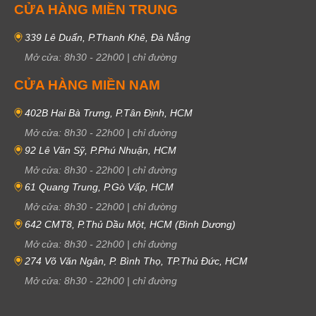
CỬA HÀNG MIỀN TRUNG
339 Lê Duẩn, P.Thanh Khê, Đà Nẵng
Mở cửa:
8h30
-
22h00
|
chỉ đường
CỬA HÀNG MIỀN NAM
402B Hai Bà Trưng, P.Tân Định, HCM
Mở cửa:
8h30
-
22h00
|
chỉ đường
92 Lê Văn Sỹ, P.Phú Nhuận, HCM
Mở cửa:
8h30
-
22h00
|
chỉ đường
61 Quang Trung, P.Gò Vấp, HCM
Mở cửa:
8h30
-
22h00
|
chỉ đường
642 CMT8, P.Thủ Dầu Một, HCM (Bình Dương)
Mở cửa:
8h30
-
22h00
|
chỉ đường
274 Võ Văn Ngân, P. Bình Thọ, TP.Thủ Đức, HCM
Mở cửa:
8h30
-
22h00
|
chỉ đường