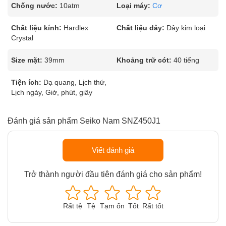
Chống nước:
10atm
Loại máy:
Cơ
Chất liệu kính:
Hardlex
Chất liệu dây:
Dây kim loại
Crystal
Size mặt:
39mm
Khoảng trữ cót:
40 tiếng
Tiện ích:
Dạ quang, Lịch thứ,
Lịch ngày, Giờ, phút, giây
Đánh giá sản phẩm Seiko Nam SNZ450J1
Viết đánh giá
Trở thành người đầu tiên đánh giá cho sản phẩm!
Rất tệ
Tệ
Tạm ổn
Tốt
Rất tốt