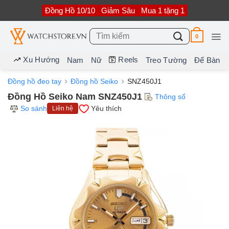
Bỏ
Đồng Hồ 10/10
Giảm Sâu
Mua 1 tặng 1
qua
nội
dung
Tìm
0
kiếm:
Xu Hướng
Reels
Nam
Nữ
Treo Tường
Để Bàn
Đồng hồ đeo tay
Đồng hồ Seiko
SNZ450J1
Đồng Hồ Seiko Nam SNZ450J1
Thông số
So sánh
Yêu thích
Liên hệ