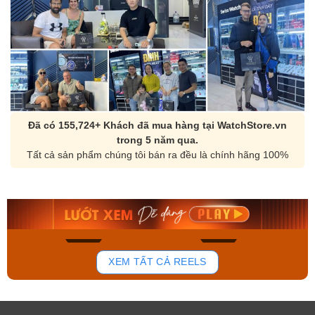
Đã có 155,724+ Khách đã mua hàng tại WatchStore.vn
trong 5 năm qua.
Tất cả sản phẩm chúng tôi bán ra đều là chính hãng 100%
Orient Nam RA-
Casio Nam MTS-
AA0B05R19B
115D-1AVDF
9.480.000₫
2.823.000₫
8.058.000₫
2.399.550₫
Mua ngay
Mua ngay
172
98
XEM TẤT CẢ REELS