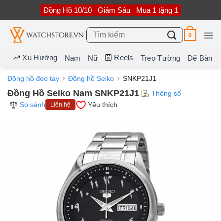
Bỏ
Đồng Hồ 10/10
Giảm Sâu
Mua 1 tặng 1
qua
nội
dung
Tìm
0
kiếm:
Xu Hướng
Reels
Nam
Nữ
Treo Tường
Để Bàn
Đồng hồ đeo tay
Đồng hồ Seiko
SNKP21J1
Đồng Hồ Seiko Nam SNKP21J1
Thông số
So sánh
Yêu thích
Liên hệ