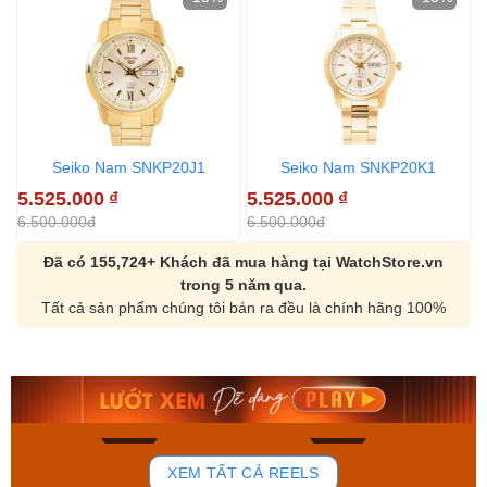
Seiko Nam SNKP20J1
Seiko Nam SNKP20K1
5.525.000
₫
5.525.000
₫
6.500.000đ
6.500.000đ
Đã có 155,724+ Khách đã mua hàng tại WatchStore.vn
trong 5 năm qua.
Tất cả sản phẩm chúng tôi bán ra đều là chính hãng 100%
Orient Nam RA-
Casio Nam MTS-
AA0B05R19B
115D-1AVDF
9.480.000₫
2.823.000₫
8.058.000₫
2.399.550₫
Mua ngay
Mua ngay
150
85
XEM TẤT CẢ REELS