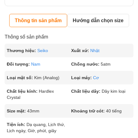
Thông tin sản phẩm
Hướng dẫn chọn size
Thông số sản phẩm
Thương hiệu:
Seiko
Xuất xứ:
Nhật
Đối tượng:
Nam
Chống nước:
5atm
Loại mặt số:
Kim (Analog)
Loại máy:
Cơ
Chất liệu kính:
Hardlex
Chất liệu dây:
Dây kim loại
Crystal
Size mặt:
43mm
Khoảng trữ cót:
40 tiếng
Tiện ích:
Dạ quang, Lịch thứ,
Lịch ngày, Giờ, phút, giây