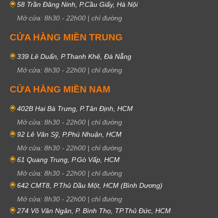
58 Trần Đăng Ninh, P.Cầu Giấy, Hà Nội
Mở cửa:
8h30
-
22h00
|
chỉ đường
CỬA HÀNG MIỀN TRUNG
339 Lê Duẩn, P.Thanh Khê, Đà Nẵng
Mở cửa:
8h30
-
22h00
|
chỉ đường
CỬA HÀNG MIỀN NAM
402B Hai Bà Trưng, P.Tân Định, HCM
Mở cửa:
8h30
-
22h00
|
chỉ đường
92 Lê Văn Sỹ, P.Phú Nhuận, HCM
Mở cửa:
8h30
-
22h00
|
chỉ đường
61 Quang Trung, P.Gò Vấp, HCM
Mở cửa:
8h30
-
22h00
|
chỉ đường
642 CMT8, P.Thủ Dầu Một, HCM (Bình Dương)
Mở cửa:
8h30
-
22h00
|
chỉ đường
274 Võ Văn Ngân, P. Bình Thọ, TP.Thủ Đức, HCM