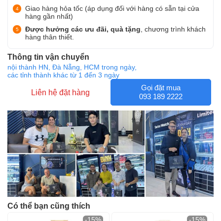
Giao hàng hỏa tốc (áp dụng đối với hàng có sẵn tại cửa
hàng gần nhất)
Được hưởng các ưu đãi, quà tặng
, chương trình khách
hàng thân thiết.
Thông tin vận chuyển
nội thành HN, Đà Nẵng, HCM trong ngày,
các tỉnh thành khác từ 1 đến 3 ngày
Gọi đặt mua
Liên hệ đặt hàng
093 189 2222
Có thể bạn cũng thích
-15%
-15%