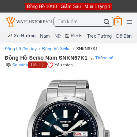
Bỏ
Đồng Hồ 10/10
Giảm Sâu
Mua 1 tặng 1
qua
nội
dung
Tìm
0
kiếm:
Xu Hướng
Reels
Nam
Nữ
Treo Tường
Để Bàn
Đồng hồ đeo tay
Đồng hồ Seiko
SNKN67K1
Đồng Hồ Seiko Nam SNKN67K1
Thông số
So sánh
Yêu thích
Liên hệ