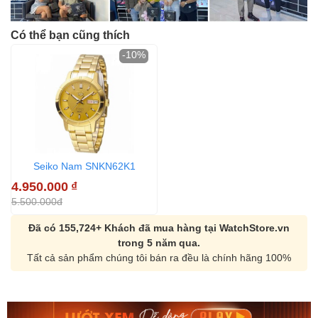
Có thể bạn cũng thích
-10%
Seiko Nam SNKN62K1
4.950.000
₫
5.500.000đ
Đã có 155,724+ Khách đã mua hàng tại WatchStore.vn
trong 5 năm qua.
Tất cả sản phẩm chúng tôi bán ra đều là chính hãng 100%
Orient Nam RA-
Casio Nam MTS-
AA0B05R19B
115D-1AVDF
9.480.000₫
2.823.000₫
8.058.000₫
2.399.550₫
Mua ngay
Mua ngay