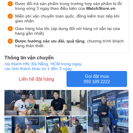
Được đổi trả sản phẩm trong trường hợp sản phẩm bị lỗi
trong vòng 3 ngày theo điều kiện của
WatchStore.vn
Miễn phí vận chuyển toàn quốc, đồng kiểm trực tiếp khi
giao nhận.
Giao hàng hỏa tốc (áp dụng đối với hàng có sẵn tại cửa
hàng gần nhất)
Được hưởng các ưu đãi, quà tặng
, chương trình khách
hàng thân thiết.
Thông tin vận chuyển
nội thành HN, Đà Nẵng, HCM trong ngày,
các tỉnh thành khác từ 1 đến 3 ngày
Gọi đặt mua
Liên hệ đặt hàng
093 189 2222