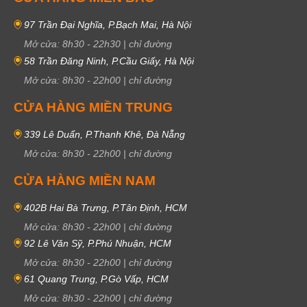
97 Trần Đại Nghĩa, P.Bạch Mai, Hà Nội
Mở cửa:
8h30
-
22h30
|
chỉ đường
58 Trần Đăng Ninh, P.Cầu Giấy, Hà Nội
Mở cửa:
8h30
-
22h00
|
chỉ đường
CỬA HÀNG MIỀN TRUNG
339 Lê Duẩn, P.Thanh Khê, Đà Nẵng
Mở cửa:
8h30
-
22h00
|
chỉ đường
CỬA HÀNG MIỀN NAM
402B Hai Bà Trưng, P.Tân Định, HCM
Mở cửa:
8h30
-
22h00
|
chỉ đường
92 Lê Văn Sỹ, P.Phú Nhuận, HCM
Mở cửa:
8h30
-
22h00
|
chỉ đường
61 Quang Trung, P.Gò Vấp, HCM
Mở cửa:
8h30
-
22h00
|
chỉ đường