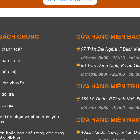
 SÁCH CHUNG
CỬA HÀNG MIỀN BẮ
 thanh toán
97 Trần Đại Nghĩa, P.Bạch Ma
Mở cửa:
8h30
-
22h30
|
chỉ đ
h bảo hành
58 Trần Đăng Ninh, P.Cầu Giấ
h bảo mật
Mở cửa:
8h30
-
22h00
|
chỉ đ
 vận chuyển
CỬA HÀNG MIỀN TR
đổi trả
339 Lê Duẩn, P.Thanh Khê, 
 về giá
Mở cửa:
8h30
-
22h00
|
chỉ đ
c tiếp nhận và phản ánh, yêu
CỬA HÀNG MIỀN NA
nại
402B Hai Bà Trưng, P.Tân Đị
iện hoặc hạn chế trong việc cung
óa, dịch vụ