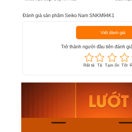
Đánh giá sản phẩm Seiko Nam SNKM94K1
Viết đánh giá
Trở thành người đầu tiên đánh gi
Rất tệ
Tệ
Tạm ổn
Tốt
R
Orient Nam RA-
Casio N
AA0B05R19B
115D-1A
9.480.000₫
2.823.000
8.058.000₫
2.399.5
Mua ngay
Mua ng
179