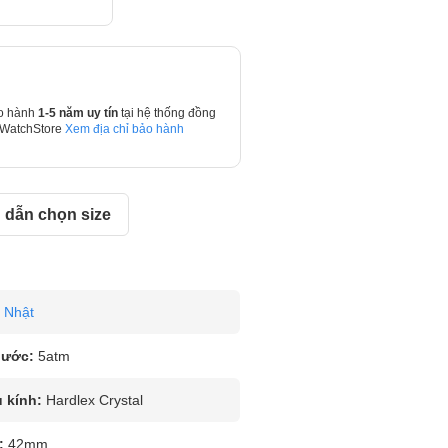
o hành
1-5 năm uy tín
tại hệ thống đồng
 WatchStore
Xem địa chỉ bảo hành
dẫn chọn size
Nhật
nước:
5atm
u kính:
Hardlex Crystal
:
42mm