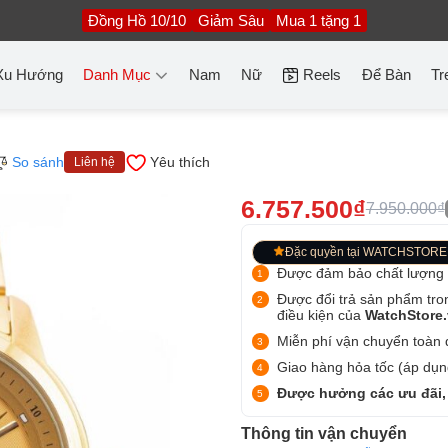
Đồng Hồ 10/10
Giảm Sâu
Mua 1 tặng 1
Xu Hướng
Danh Mục
Nam
Nữ
Reels
Để Bàn
Tr
So sánh
Yêu thích
Liên hệ
6.757.500₫
7.950.000₫
Đặc quyền tại WATCHSTORE
Được đảm bảo chất lượng
Được đổi trả sản phẩm tro
điều kiện của
WatchStore
Miễn phí vận chuyển toàn q
Giao hàng hỏa tốc (áp dụng
Được hưởng các ưu đãi,
Thông tin vận chuyển