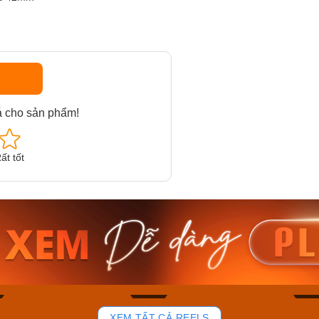
á cho sản phẩm!
ất tốt
am MTS-
Casio Nam MTS-
Casio U
VDF
RS100L-1AVDF
230EL-
₫
4.276.000₫
2.117.0
50₫
3.634.600₫
1.799.
ay
Mua ngay
Mua 
102
51
XEM TẤT CẢ REELS