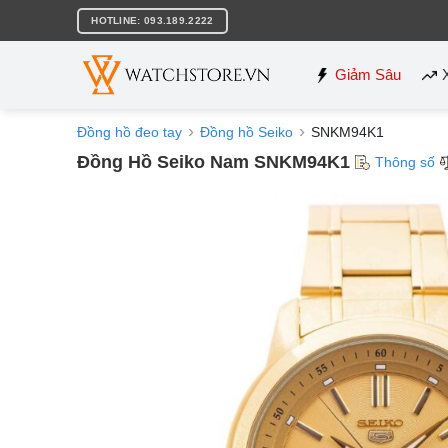
Bỏ
HOTLINE: 093.189.2222
qua
nội
dung
Giảm Sâu
Đồng hồ đeo tay
Đồng hồ Seiko
SNKM94K1
Đồng Hồ Seiko Nam SNKM94K1
Thông số