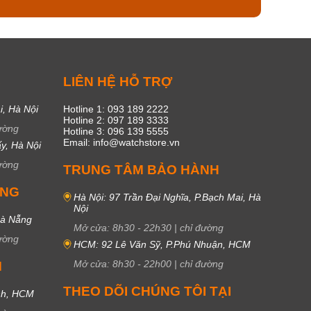
C
LIÊN HỆ HỖ TRỢ
i, Hà Nội
Hotline 1: 093 189 2222
Hotline 2: 097 189 3333
ường
Hotline 3: 096 139 5555
Email: info@watchstore.vn
y, Hà Nội
ường
TRUNG TÂM BẢO HÀNH
UNG
Hà Nội: 97 Trần Đại Nghĩa, P.Bạch Mai, Hà
Nội
Đà Nẵng
Mở cửa:
8h30
-
22h30
|
chỉ đường
ường
HCM: 92 Lê Văn Sỹ, P.Phú Nhuận, HCM
Mở cửa:
8h30
-
22h00
|
chỉ đường
M
THEO DÕI CHÚNG TÔI TẠI
nh, HCM