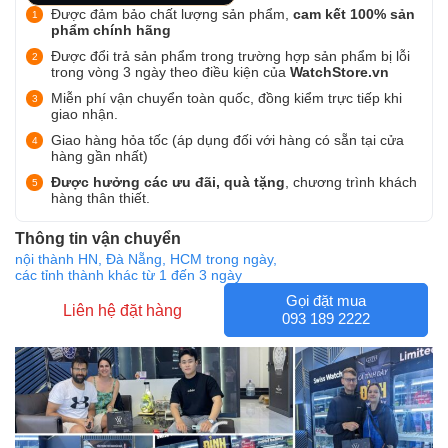
Được đảm bảo chất lượng sản phẩm,
cam kết 100% sản
phẩm chính hãng
Được đổi trả sản phẩm trong trường hợp sản phẩm bị lỗi
trong vòng 3 ngày theo điều kiện của
WatchStore.vn
Miễn phí vận chuyển toàn quốc, đồng kiểm trực tiếp khi
giao nhận.
Giao hàng hỏa tốc (áp dụng đối với hàng có sẵn tại cửa
hàng gần nhất)
Được hưởng các ưu đãi, quà tặng
, chương trình khách
hàng thân thiết.
Thông tin vận chuyển
nội thành HN, Đà Nẵng, HCM trong ngày,
các tỉnh thành khác từ 1 đến 3 ngày
Gọi đặt mua
Liên hệ đặt hàng
093 189 2222