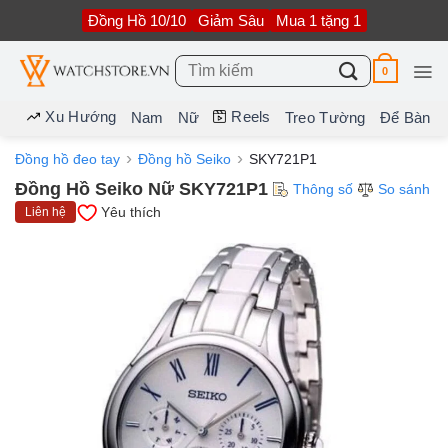
Bỏ
Đồng Hồ 10/10
Giảm Sâu
Mua 1 tặng 1
qua
nội
dung
Tìm
0
kiếm:
Xu Hướng
Reels
Nam
Nữ
Treo Tường
Để Bàn
Đồng hồ đeo tay
Đồng hồ Seiko
SKY721P1
Đồng Hồ Seiko Nữ SKY721P1
Thông số
So sánh
Yêu thích
Liên hệ