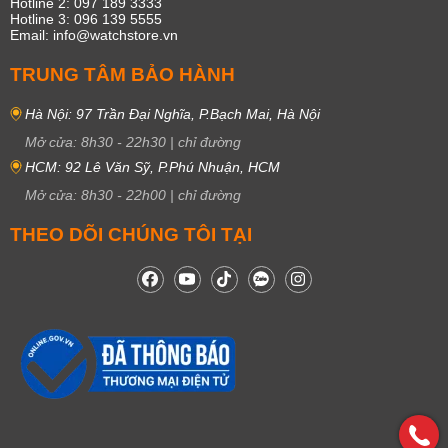
Hotline 2: 097 189 3333
Hotline 3: 096 139 5555
Email: info@watchstore.vn
TRUNG TÂM BẢO HÀNH
Hà Nội: 97 Trần Đại Nghĩa, P.Bạch Mai, Hà Nội
Mở cửa:
8h30
-
22h30
|
chỉ đường
HCM: 92 Lê Văn Sỹ, P.Phú Nhuận, HCM
Mở cửa:
8h30
-
22h00
|
chỉ đường
THEO DÕI CHÚNG TÔI TẠI