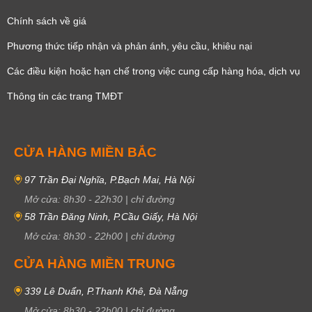
Chính sách về giá
Phương thức tiếp nhận và phản ánh, yêu cầu, khiêu nại
Các điều kiện hoặc hạn chế trong việc cung cấp hàng hóa, dịch vụ
Thông tin các trang TMĐT
CỬA HÀNG MIỀN BẮC
97 Trần Đại Nghĩa, P.Bạch Mai, Hà Nội
Mở cửa:
8h30
-
22h30
|
chỉ đường
58 Trần Đăng Ninh, P.Cầu Giấy, Hà Nội
Mở cửa:
8h30
-
22h00
|
chỉ đường
CỬA HÀNG MIỀN TRUNG
339 Lê Duẩn, P.Thanh Khê, Đà Nẵng
Mở cửa:
8h30
-
22h00
|
chỉ đường