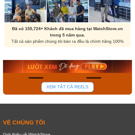
Đã có 155,724+ Khách đã mua hàng tại WatchStore.vn
trong 5 năm qua.
Tất cả sản phẩm chúng tôi bán ra đều là chính hãng 100%
Orient Nam RA-
Casio Nam MTS-
AA0B05R19B
115D-1AVDF
9.480.000₫
2.823.000₫
8.058.000₫
2.399.550₫
Mua ngay
Mua ngay
133
81
XEM TẤT CẢ REELS
VỀ CHÚNG TÔI
Giới thiệu về WatchStore