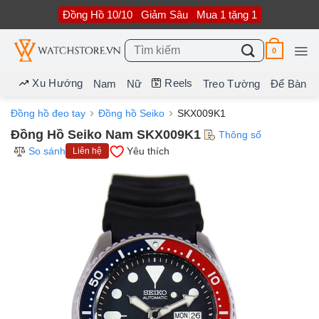
Bỏ
Đồng Hồ 10/10
Giảm Sâu
Mua 1 tặng 1
qua
nội
dung
Tìm
0
kiếm:
Xu Hướng
Reels
Nam
Nữ
Treo Tường
Để Bàn
Đồng hồ đeo tay
Đồng hồ Seiko
SKX009K1
Đồng Hồ Seiko Nam SKX009K1
Thông số
So sánh
Yêu thích
Liên hệ