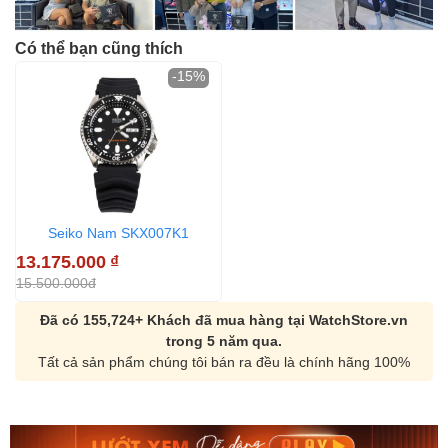
Có thể bạn cũng thích
-15%
Seiko Nam SKX007K1
13.175.000
₫
15.500.000đ
Đã có 155,724+ Khách đã mua hàng tại WatchStore.vn
trong 5 năm qua.
Tất cả sản phẩm chúng tôi bán ra đều là chính hãng 100%
Orient Nam RA-
Casio Nam MTS-
AA0B05R19B
115D-1AVDF
9.480.000₫
2.823.000₫
8.058.000₫
2.399.550₫
Mua ngay
Mua ngay