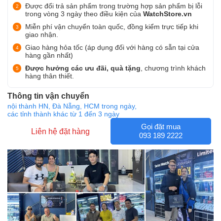
Được đổi trả sản phẩm trong trường hợp sản phẩm bị lỗi
trong vòng 3 ngày theo điều kiện của
WatchStore.vn
Miễn phí vận chuyển toàn quốc, đồng kiểm trực tiếp khi
giao nhận.
Giao hàng hỏa tốc (áp dụng đối với hàng có sẵn tại cửa
hàng gần nhất)
Được hưởng các ưu đãi, quà tặng
, chương trình khách
hàng thân thiết.
Thông tin vận chuyển
nội thành HN, Đà Nẵng, HCM trong ngày,
các tỉnh thành khác từ 1 đến 3 ngày
Gọi đặt mua
Liên hệ đặt hàng
093 189 2222