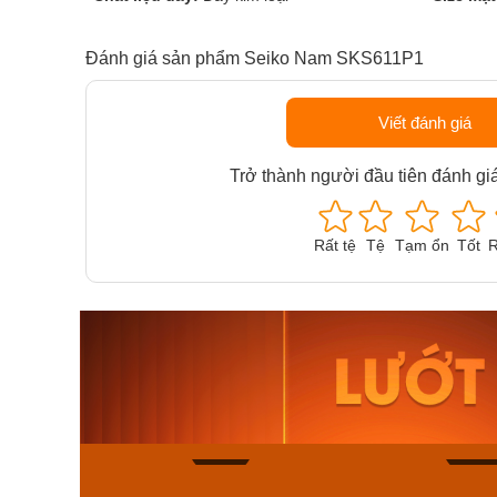
Đánh giá sản phẩm Seiko Nam SKS611P1
Viết đánh giá
Trở thành người đầu tiên đánh gi
Rất tệ
Tệ
Tạm ổn
Tốt
R
Orient Nam RA-
Casio N
AA0B05R19B
115D-1A
9.480.000₫
2.823.000
8.058.000₫
2.399.5
Mua ngay
Mua ng
136