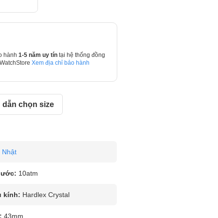
o hành
1-5 năm uy tín
tại hệ thống đồng
 WatchStore
Xem địa chỉ bảo hành
dẫn chọn size
Nhật
nước:
10atm
u kính:
Hardlex Crystal
:
43mm