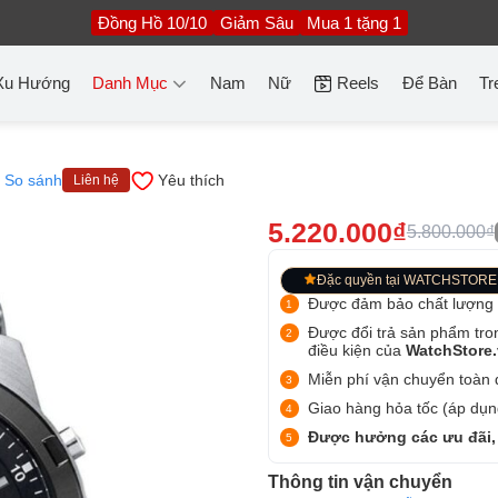
Đồng Hồ 10/10
Giảm Sâu
Mua 1 tặng 1
Xu Hướng
Danh Mục
Nam
Nữ
Reels
Để Bàn
Tr
So sánh
Yêu thích
Liên hệ
5.220.000₫
5.800.000₫
Đặc quyền tại WATCHSTORE
Được đảm bảo chất lượng
Được đổi trả sản phẩm tro
điều kiện của
WatchStore
Miễn phí vận chuyển toàn q
Giao hàng hỏa tốc (áp dụng
Được hưởng các ưu đãi,
Thông tin vận chuyển