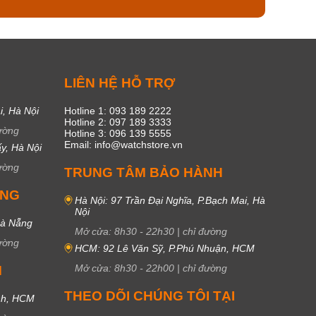
C
LIÊN HỆ HỖ TRỢ
i, Hà Nội
Hotline 1: 093 189 2222
Hotline 2: 097 189 3333
ường
Hotline 3: 096 139 5555
Email: info@watchstore.vn
y, Hà Nội
ường
TRUNG TÂM BẢO HÀNH
UNG
Hà Nội: 97 Trần Đại Nghĩa, P.Bạch Mai, Hà
Nội
Đà Nẵng
Mở cửa:
8h30
-
22h30
|
chỉ đường
ường
HCM: 92 Lê Văn Sỹ, P.Phú Nhuận, HCM
Mở cửa:
8h30
-
22h00
|
chỉ đường
M
THEO DÕI CHÚNG TÔI TẠI
nh, HCM