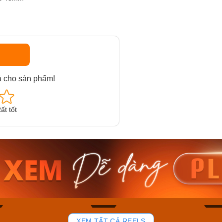
á cho sản phẩm!
ất tốt
am MTS-
Casio Nam MTS-
Casio U
VDF
RS100L-1AVDF
230EL-
₫
4.276.000₫
2.117.0
50₫
3.634.600₫
1.799.
ay
Mua ngay
Mua 
81
37
XEM TẤT CẢ REELS