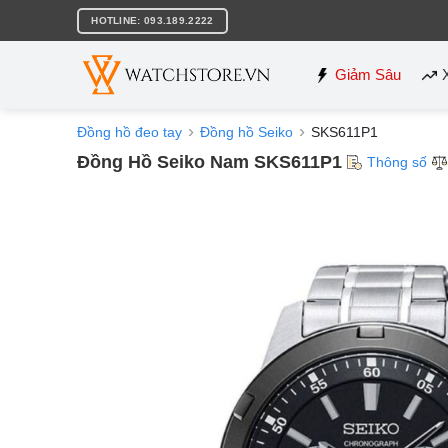
Bỏ
HOTLINE: 093.189.2222
qua
nội
dung
Giảm Sâu
Đồng hồ đeo tay
Đồng hồ Seiko
SKS611P1
Đồng Hồ Seiko Nam SKS611P1
Thông số