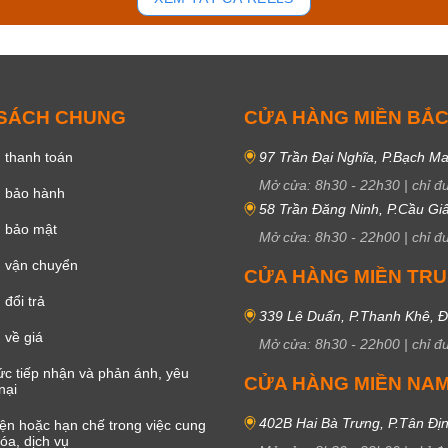
 SÁCH CHUNG
CỬA HÀNG MIỀN BẮ
 thanh toán
97 Trần Đại Nghĩa, P.Bạch Ma
Mở cửa:
8h30
-
22h30
|
chỉ đ
h bảo hành
58 Trần Đăng Ninh, P.Cầu Giấ
h bảo mật
Mở cửa:
8h30
-
22h00
|
chỉ đ
 vận chuyển
CỬA HÀNG MIỀN TR
đổi trả
339 Lê Duẩn, P.Thanh Khê, 
 về giá
Mở cửa:
8h30
-
22h00
|
chỉ đ
c tiếp nhận và phản ánh, yêu
CỬA HÀNG MIỀN NA
nại
402B Hai Bà Trưng, P.Tân Đị
iện hoặc hạn chế trong việc cung
óa, dịch vụ