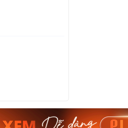
am MTS-
Casio Nam MTS-
Casio U
VDF
RS100L-1AVDF
230EL-
₫
4.276.000₫
2.117.0