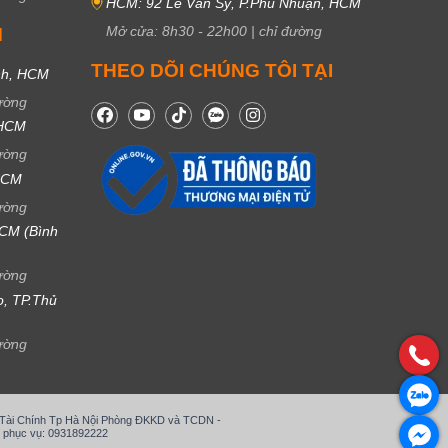
HCM: 92 Lê Văn Sỹ, P.Phú Nhuận, HCM
Mở cửa:
8h30
-
22h00
|
chỉ đường
M
THEO DÕI CHÚNG TÔI TẠI
nh, HCM
ường
 HCM
ường
 HCM
ường
CM (Bình
ường
ọ, TP.Thủ
ường
ở Tài Chính Tp Hà Nội Phòng ĐKKD và TCDN -
 phục vụ: 0931892222