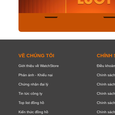
8.058.000₫
2.399.5
Mua ngay
Mua ng
150
VỀ CHÚNG TÔI
CHÍNH
Giới thiệu về WatchStore
Điều khoản
Phản ánh - Khiếu nại
Chính sác
Chứng nhận đại lý
Chính sác
Tin tức công ty
Chính sách
Top list đồng hồ
Chính sách 
Kiến thức đồng hồ
Chính sách