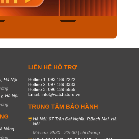
450₫
1.609.050₫
1.609
ngay
Mua ngay
Mua
49
17
C
LIÊN HỆ HỖ TRỢ
i, Hà Nội
Hotline 1: 093 189 2222
Hotline 2: 097 189 3333
ường
Hotline 3: 096 139 5555
Email: info@watchstore.vn
y, Hà Nội
ường
TRUNG TÂM BẢO HÀNH
UNG
Hà Nội: 97 Trần Đại Nghĩa, P.Bạch Mai, Hà
Nội
Đà Nẵng
Mở cửa:
8h30
-
22h30
|
chỉ đường
ường