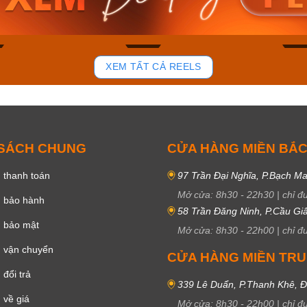
50₫
3.634.600₫
1.799.
ay
Mua ngay
Mua 
84
43
XEM TẤT CẢ REELS
 SÁCH CHUNG
CỬA HÀNG MIỀN BẮ
 thanh toán
97 Trần Đại Nghĩa, P.Bạch Ma
Mở cửa:
8h30
-
22h30
|
chỉ đ
h bảo hành
58 Trần Đăng Ninh, P.Cầu Giấ
h bảo mật
Mở cửa:
8h30
-
22h00
|
chỉ đ
 vận chuyển
CỬA HÀNG MIỀN TR
đổi trả
339 Lê Duẩn, P.Thanh Khê, 
 về giá
Mở cửa:
8h30
-
22h00
|
chỉ đ