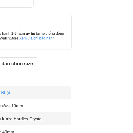
o hành
1-5 năm uy tín
tại hệ thống đồng
 WatchStore
Xem địa chỉ bảo hành
dẫn chọn size
Nhật
nước:
10atm
u kính:
Hardlex Crystal
:
43mm