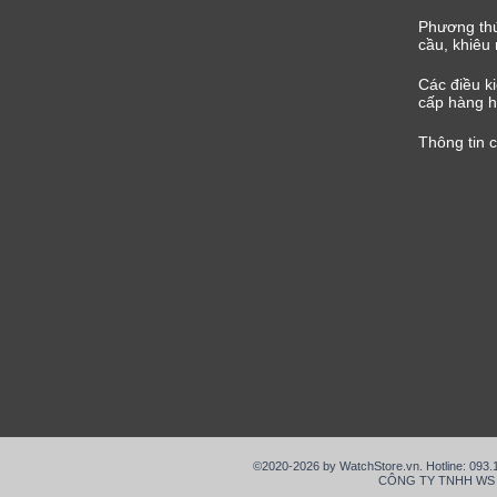
Phương thứ
cầu, khiêu 
Các điều k
cấp hàng h
Thông tin 
©2020-2026 by WatchStore.vn. Hotline: 093
CÔNG TY TNHH WS VIỆ