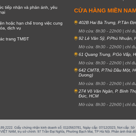
c tiếp nhận và phản ánh, yêu
CỬA HÀNG MIỀN NA
nại
402B Hai Bà Trưng, P.Tân Đị
iện hoặc hạn chế trong việc cung
óa, dịch vụ
Mở cửa:
8h30
-
22h00
|
chỉ đ
92 Lê Văn Sỹ, P.Phú Nhuận,
các trang TMĐT
Mở cửa:
8h30
-
22h00
|
chỉ đ
61 Quang Trung, P.Gò Vấp,
Mở cửa:
8h30
-
22h00
|
chỉ đ
642 CMT8, P.Thủ Dầu Một, H
Dương)
Mở cửa:
8h30
-
22h00
|
chỉ đ
274 Võ Văn Ngân, P. Bình Th
Đức, HCM
Mở cửa:
8h30
-
22h00
|
chỉ đ
.189.2222. Giấy chứng nhận kinh doanh số: 0110563781, Ngày cấp: 07/12/2023, Nơi cấp: S
T NAM, trụ sở chính: 97 Trần Đại Nghĩa, Phường Bạch Mai, TP Hà Nội. Phản ánh thái độ