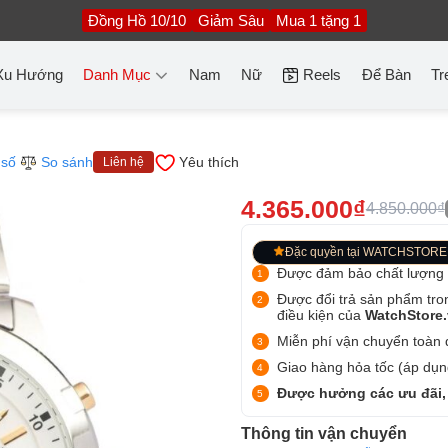
Đồng Hồ 10/10
Giảm Sâu
Mua 1 tặng 1
Xu Hướng
Danh Mục
Nam
Nữ
Reels
Để Bàn
Tr
 số
So sánh
Yêu thích
Liên hệ
4.365.000₫
4.850.000₫
Đặc quyền tại WATCHSTORE
Được đảm bảo chất lượng
Được đổi trả sản phẩm tro
điều kiện của
WatchStore
Miễn phí vận chuyển toàn q
Giao hàng hỏa tốc (áp dụng
Được hưởng các ưu đãi,
Thông tin vận chuyển