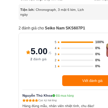
Tiện ích:
Chronograph, 3 mặt 6 kim, Lịch
ngày
2 đánh giá cho
Seiko Nam SKS607P1
100%
5
0%
5.00
4
/5
0%
3
2
đánh giá
0%
2
0%
1
Viết đánh giá
Nguyễn Thủ Khoa
Đã mua hàng
Cực kỳ hài lòng
Hàng đúng mẫu, nhân viên nhiệt tình, chu đáo!