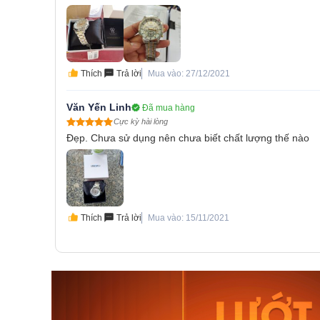
Thích
Trả lời
Mua vào: 27/12/2021
Văn Yến Linh
Đã mua hàng
Cực kỳ hài lòng
Đẹp. Chưa sử dụng nên chưa biết chất lượng thế nào
Thích
Trả lời
Mua vào: 15/11/2021
Orient Nam RA-
Casio N
AA0B05R19B
115D-1A
9.480.000₫
2.823.000