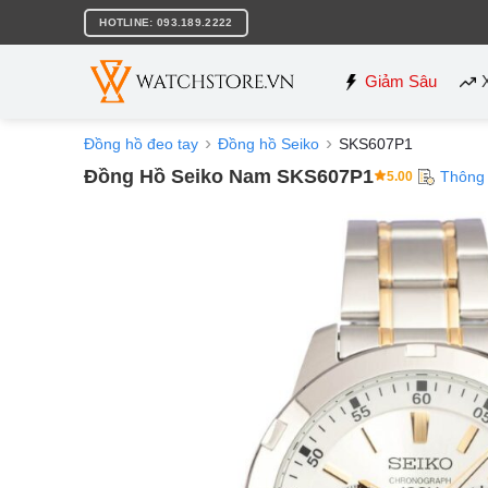
Bỏ
HOTLINE: 093.189.2222
qua
nội
dung
Giảm Sâu
Đồng hồ đeo tay
Đồng hồ Seiko
SKS607P1
Đồng Hồ Seiko Nam SKS607P1
Thông
5.00