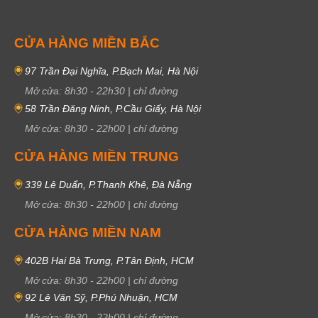
CỬA HÀNG MIỀN BẮC
97 Trần Đại Nghĩa, P.Bạch Mai, Hà Nội
Mở cửa:
8h30
-
22h30
|
chỉ đường
58 Trần Đăng Ninh, P.Cầu Giấy, Hà Nội
Mở cửa:
8h30
-
22h00
|
chỉ đường
CỬA HÀNG MIỀN TRUNG
339 Lê Duẩn, P.Thanh Khê, Đà Nẵng
Mở cửa:
8h30
-
22h00
|
chỉ đường
CỬA HÀNG MIỀN NAM
402B Hai Bà Trưng, P.Tân Định, HCM
Mở cửa:
8h30
-
22h00
|
chỉ đường
92 Lê Văn Sỹ, P.Phú Nhuận, HCM
Mở cửa:
8h30
-
22h00
|
chỉ đường