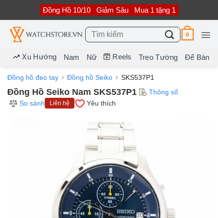
Bỏ
Đồng Hồ 10/10
Giảm Sâu
Mua 1 tặng 1
qua
nội
dung
Tìm
0
kiếm:
Xu Hướng
Reels
Nam
Nữ
Treo Tường
Để Bàn
Đồng hồ đeo tay
Đồng hồ Seiko
SKS537P1
Đồng Hồ Seiko Nam SKS537P1
Thông số
So sánh
Yêu thích
Liên hệ