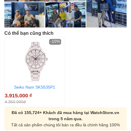
Có thể bạn cũng thích
-10%
Seiko Nam SKS535P1
3.915.000
₫
4.350.000đ
Đã có 155,724+ Khách đã mua hàng tại WatchStore.vn
trong 5 năm qua.
Tất cả sản phẩm chúng tôi bán ra đều là chính hãng 100%
Orient Nam RA-
Casio Nam MTS-