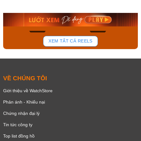
AA0B05R19B
115D-1AVDF
9.480.000₫
2.823.000₫
8.058.000₫
2.399.550₫
Mua ngay
Mua ngay
136
81
XEM TẤT CẢ REELS
VỀ CHÚNG TÔI
Giới thiệu về WatchStore
Phản ánh - Khiếu nại
Chứng nhận đại lý
Tin tức công ty
Top list đồng hồ