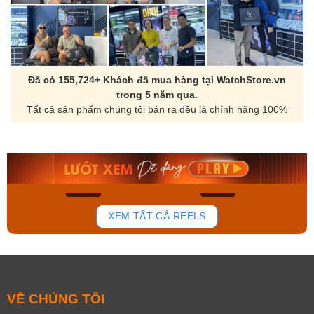
Đã có 155,724+ Khách đã mua hàng tại WatchStore.vn
trong 5 năm qua.
Tất cả sản phẩm chúng tôi bán ra đều là chính hãng 100%
Orient Nam RA-
Casio Nam MTS-
AA0B05R19B
115D-1AVDF
9.480.000₫
2.823.000₫
8.058.000₫
2.399.550₫
Mua ngay
Mua ngay
148
84
XEM TẤT CẢ REELS
VỀ CHÚNG TÔI