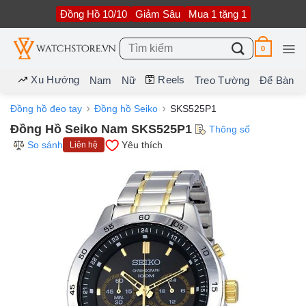
Bỏ
Đồng Hồ 10/10
Giảm Sâu
Mua 1 tặng 1
qua
nội
dung
Tìm
0
kiếm:
Xu Hướng
Reels
Nam
Nữ
Treo Tường
Để Bàn
Đồng hồ đeo tay
Đồng hồ Seiko
SKS525P1
Đồng Hồ Seiko Nam SKS525P1
Thông số
So sánh
Yêu thích
Liên hệ