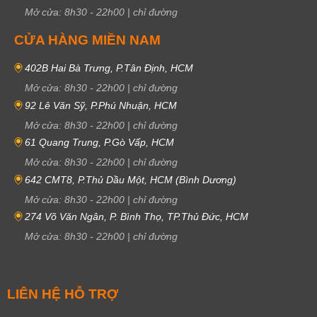
Mở cửa:
8h30
-
22h00
|
chỉ đường
CỬA HÀNG MIỀN NAM
402B Hai Bà Trưng, P.Tân Định, HCM
Mở cửa:
8h30
-
22h00
|
chỉ đường
92 Lê Văn Sỹ, P.Phú Nhuận, HCM
Mở cửa:
8h30
-
22h00
|
chỉ đường
61 Quang Trung, P.Gò Vấp, HCM
Mở cửa:
8h30
-
22h00
|
chỉ đường
642 CMT8, P.Thủ Dầu Một, HCM (Bình Dương)
Mở cửa:
8h30
-
22h00
|
chỉ đường
274 Võ Văn Ngân, P. Bình Thọ, TP.Thủ Đức, HCM
Mở cửa:
8h30
-
22h00
|
chỉ đường
LIÊN HỆ HỖ TRỢ