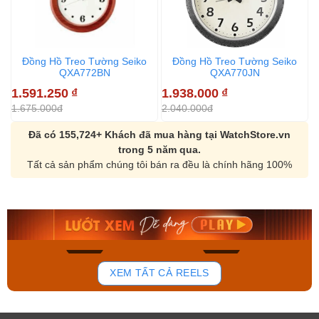
Đồng Hồ Treo Tường Seiko
Đồng Hồ Treo Tường Seiko
QXA772BN
QXA770JN
1.591.250
₫
1.938.000
₫
1
1.675.000đ
2.040.000đ
2
Đã có 155,724+ Khách đã mua hàng tại WatchStore.vn
trong 5 năm qua.
Tất cả sản phẩm chúng tôi bán ra đều là chính hãng 100%
Orient Nam RA-
Casio Nam MTS-
AA0B05R19B
115D-1AVDF
9.480.000₫
2.823.000₫
8.058.000₫
2.399.550₫
Mua ngay
Mua ngay
194
110
XEM TẤT CẢ REELS