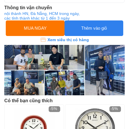
Thông tin vận chuyển
nội thành HN, Đà Nẵng, HCM trong ngày,
các tỉnh thành khác từ 1 đến 3 ngày
MUA NGAY
Thêm vào giỏ
Xem siêu thị có hàng
Có thể bạn cũng thích
-5%
-5%