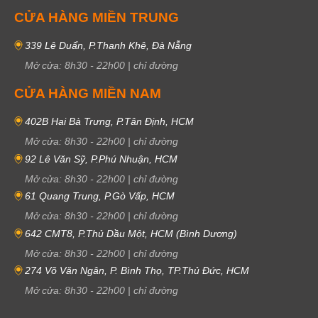
CỬA HÀNG MIỀN TRUNG
339 Lê Duẩn, P.Thanh Khê, Đà Nẵng
Mở cửa:
8h30
-
22h00
|
chỉ đường
CỬA HÀNG MIỀN NAM
402B Hai Bà Trưng, P.Tân Định, HCM
Mở cửa:
8h30
-
22h00
|
chỉ đường
92 Lê Văn Sỹ, P.Phú Nhuận, HCM
Mở cửa:
8h30
-
22h00
|
chỉ đường
61 Quang Trung, P.Gò Vấp, HCM
Mở cửa:
8h30
-
22h00
|
chỉ đường
642 CMT8, P.Thủ Dầu Một, HCM (Bình Dương)
Mở cửa:
8h30
-
22h00
|
chỉ đường
274 Võ Văn Ngân, P. Bình Thọ, TP.Thủ Đức, HCM
Mở cửa:
8h30
-
22h00
|
chỉ đường