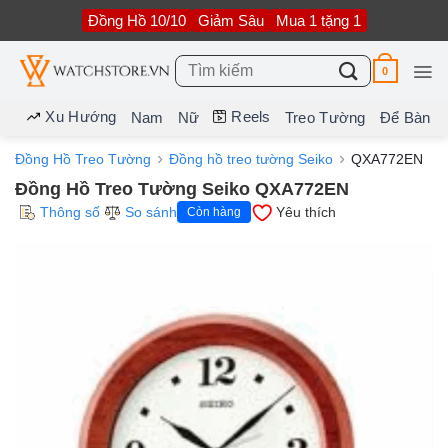
Bỏ
Đồng Hồ 10/10
Giảm Sâu
Mua 1 tặng 1
qua
nội
dung
Tìm
0
kiếm:
Xu Hướng
Reels
Nam
Nữ
Treo Tường
Để Bàn
Đồng Hồ Treo Tường
Đồng hồ treo tường Seiko
QXA772EN
Đồng Hồ Treo Tường Seiko QXA772EN
Thông số
So sánh
Yêu thích
Còn hàng