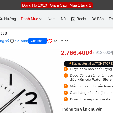
Đồng Hồ 10/10
Giảm Sâu
Mua 1 tặng 1
Xu Hướng
Danh Mục
Nam
Nữ
Reels
Để Bàn
Tr
563S
ng số
So sánh
Yêu thích
Còn hàng
2.766.400₫
2.912.000₫
Đặc quyền tại WATCHSTORE
Được đảm bảo chất lượng
Được đổi trả sản phẩm tro
điều kiện của
WatchStore
Miễn phí vận chuyển toàn q
Giao hàng hỏa tốc (áp dụng
Được hưởng các ưu đãi,
Thông tin vận chuyển