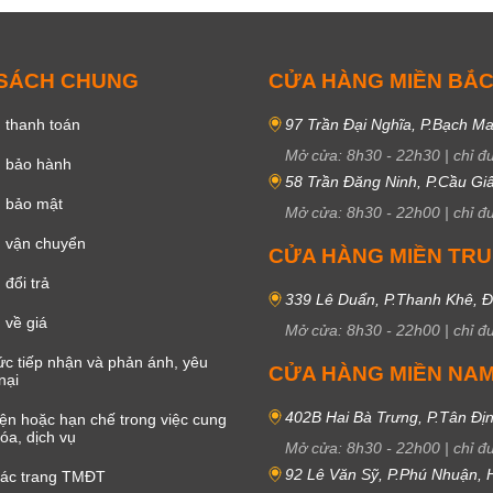
 SÁCH CHUNG
CỬA HÀNG MIỀN BẮ
 thanh toán
97 Trần Đại Nghĩa, P.Bạch Ma
Mở cửa:
8h30
-
22h30
|
chỉ đ
h bảo hành
58 Trần Đăng Ninh, P.Cầu Giấ
h bảo mật
Mở cửa:
8h30
-
22h00
|
chỉ đ
 vận chuyển
CỬA HÀNG MIỀN TR
đổi trả
339 Lê Duẩn, P.Thanh Khê, 
 về giá
Mở cửa:
8h30
-
22h00
|
chỉ đ
c tiếp nhận và phản ánh, yêu
CỬA HÀNG MIỀN NA
nại
402B Hai Bà Trưng, P.Tân Đị
iện hoặc hạn chế trong việc cung
óa, dịch vụ
Mở cửa:
8h30
-
22h00
|
chỉ đ
92 Lê Văn Sỹ, P.Phú Nhuận,
các trang TMĐT