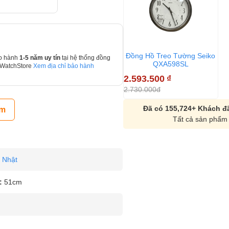
Đồng Hồ Treo Tường Seiko
o hành
1-5 năm uy tín
tại hệ thống đồng
QXA598SL
 WatchStore
Xem địa chỉ bảo hành
2.593.500
₫
2.730.000đ
Đã có 155,724+ Khách đã
ẩm
Tất cả sản phẩm 
Nhật
:
51cm