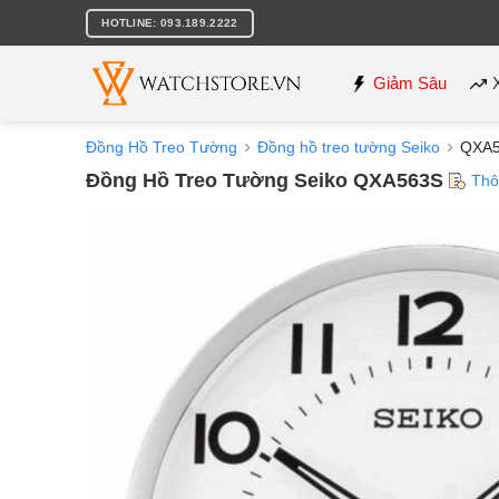
Bỏ
HOTLINE: 093.189.2222
qua
nội
dung
Giảm Sâu
Đồng Hồ Treo Tường
Đồng hồ treo tường Seiko
QXA
Đồng Hồ Treo Tường Seiko QXA563S
Thô