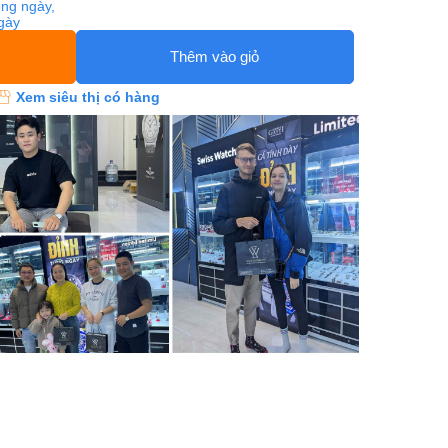
ng ngày,
ngày
Thêm vào giỏ
Xem siêu thị có hàng