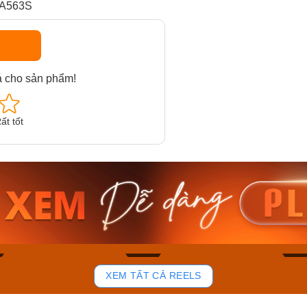
XA563S
á cho sản phẩm!
ất tốt
am MTS-
Casio Nam MTS-
Casio U
VDF
RS100L-1AVDF
230EL-
₫
4.276.000₫
2.117.0
50₫
3.634.600₫
1.799.
ay
Mua ngay
Mua 
83
42
XEM TẤT CẢ REELS