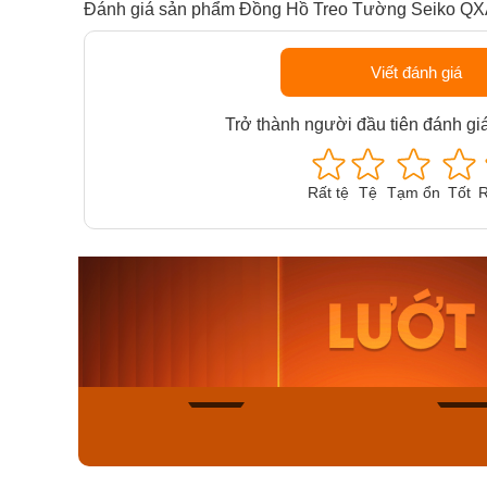
Đánh giá sản phẩm Đồng Hồ Treo Tường Seiko Q
Viết đánh giá
Trở thành người đầu tiên đánh gi
Rất tệ
Tệ
Tạm ổn
Tốt
R
Orient Nam RA-
Casio N
AA0B05R19B
115D-1A
9.480.000₫
2.823.000
8.058.000₫
2.399.5
Mua ngay
Mua ng
143