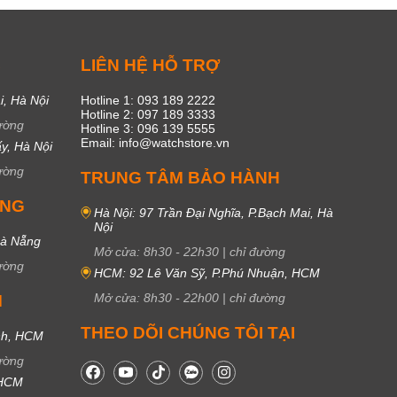
C
LIÊN HỆ HỖ TRỢ
i, Hà Nội
Hotline 1: 093 189 2222
Hotline 2: 097 189 3333
ường
Hotline 3: 096 139 5555
Email: info@watchstore.vn
y, Hà Nội
ường
TRUNG TÂM BẢO HÀNH
UNG
Hà Nội: 97 Trần Đại Nghĩa, P.Bạch Mai, Hà
Nội
Đà Nẵng
Mở cửa:
8h30
-
22h30
|
chỉ đường
ường
HCM: 92 Lê Văn Sỹ, P.Phú Nhuận, HCM
Mở cửa:
8h30
-
22h00
|
chỉ đường
M
THEO DÕI CHÚNG TÔI TẠI
nh, HCM
ường
 HCM