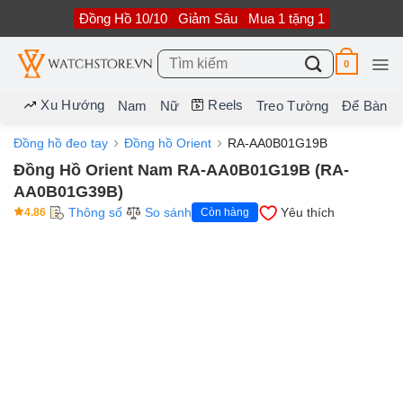
Bỏ
Đồng Hồ 10/10
Giảm Sâu
Mua 1 tặng 1
qua
nội
dung
Tìm
0
kiếm:
Xu Hướng
Reels
Nam
Nữ
Treo Tường
Để Bàn
Đồng hồ đeo tay
Đồng hồ Orient
RA-AA0B01G19B
Đồng Hồ Orient Nam RA-AA0B01G19B (RA-
AA0B01G39B)
Thông số
So sánh
Yêu thích
4.86
Còn hàng