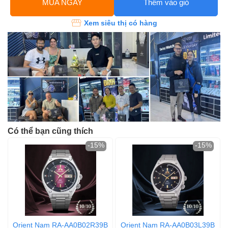
MUA NGAY
Thêm vào giỏ
Xem siêu thị có hàng
Có thể bạn cũng thích
-15%
-15%
Orient Nam RA-AA0B02R39B
Orient Nam RA-AA0B03L39B