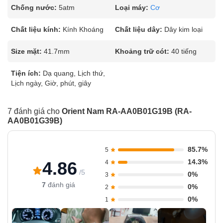
Chống nước:
5atm
Loại máy:
Cơ
Chất liệu kính:
Kính Khoáng
Chất liệu dây:
Dây kim loại
Size mặt:
41.7mm
Khoảng trữ cót:
40 tiếng
Tiện ích:
Dạ quang, Lịch thứ,
Lịch ngày, Giờ, phút, giây
7 đánh giá cho
Orient Nam RA-AA0B01G19B (RA-
AA0B01G39B)
85.7%
5
14.3%
4.86
4
/5
0%
3
7
đánh giá
0%
2
0%
1