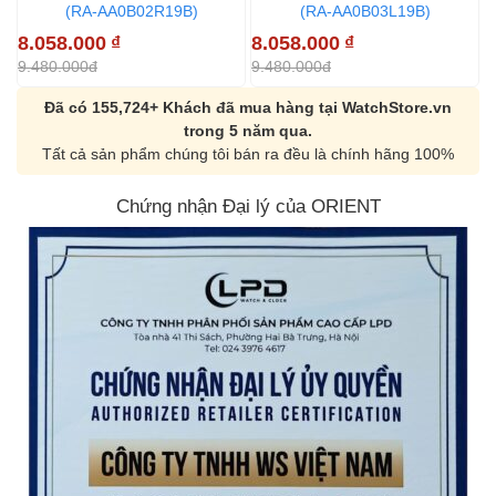
(RA-AA0B02R19B)
(RA-AA0B03L19B)
8
8.058.000
₫
8.058.000
₫
9
9.480.000đ
9.480.000đ
Đã có 155,724+ Khách đã mua hàng tại WatchStore.vn
trong 5 năm qua.
Tất cả sản phẩm chúng tôi bán ra đều là chính hãng 100%
Chứng nhận Đại lý của ORIENT