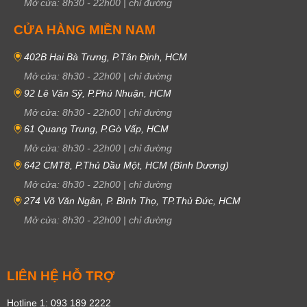
Mở cửa:
8h30
-
22h00
|
chỉ đường
CỬA HÀNG MIỀN NAM
402B Hai Bà Trưng, P.Tân Định, HCM
Mở cửa:
8h30
-
22h00
|
chỉ đường
92 Lê Văn Sỹ, P.Phú Nhuận, HCM
Mở cửa:
8h30
-
22h00
|
chỉ đường
61 Quang Trung, P.Gò Vấp, HCM
Mở cửa:
8h30
-
22h00
|
chỉ đường
642 CMT8, P.Thủ Dầu Một, HCM (Bình Dương)
Mở cửa:
8h30
-
22h00
|
chỉ đường
274 Võ Văn Ngân, P. Bình Thọ, TP.Thủ Đức, HCM
Mở cửa:
8h30
-
22h00
|
chỉ đường
LIÊN HỆ HỖ TRỢ
Hotline 1: 093 189 2222