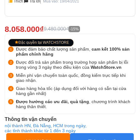
Thích
Trả lời
Mua vào: 19/04/2021
8.058.000₫
9.480.000₫
-15%
Đặc quyền tại WATCHSTORE
Được đảm bảo chất lượng sản phẩm,
cam kết 100% sản
phẩm chính hãng
Được đổi trả sản phẩm trong trường hợp sản phẩm bị lỗi
trong vòng 3 ngày theo điều kiện của
WatchStore.vn
Miễn phí vận chuyển toàn quốc, đồng kiểm trực tiếp khi
giao nhận.
Giao hàng hỏa tốc (áp dụng đối với hàng có sẵn tại cửa
hàng gần nhất)
Được hưởng các ưu đãi, quà tặng
, chương trình khách
hàng thân thiết.
Thông tin vận chuyển
nội thành HN, Đà Nẵng, HCM trong ngày,
các tỉnh thành khác từ 1 đến 3 ngày