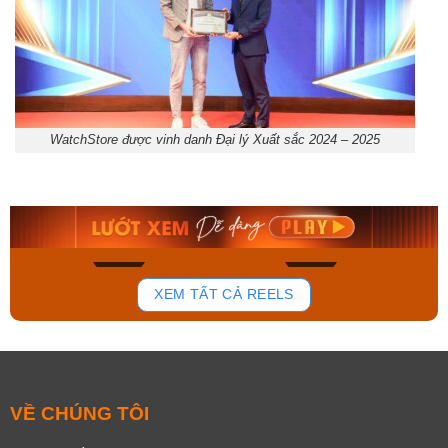
WatchStore được vinh danh Đại lý Xuất sắc 2024 – 2025
Orient Nam RA-
Casio Nam MTS-
AA0B05R19B
115D-1AVDF
9.480.000₫
2.823.000₫
8.058.000₫
2.399.550₫
Mua ngay
Mua ngay
148
84
XEM TẤT CẢ REELS
VỀ CHÚNG TÔI