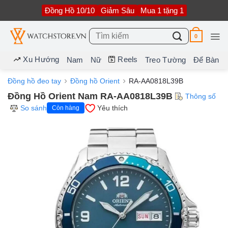
Bỏ
Đồng Hồ 10/10
Giảm Sâu
Mua 1 tặng 1
qua
nội
dung
Tìm
0
kiếm:
Xu Hướng
Reels
Nam
Nữ
Treo Tường
Để Bàn
Đồng hồ đeo tay
Đồng hồ Orient
RA-AA0818L39B
Đồng Hồ Orient Nam RA-AA0818L39B
Thông số
So sánh
Yêu thích
Còn hàng