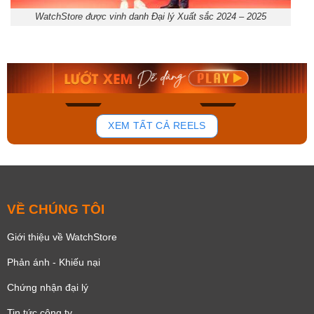
WatchStore được vinh danh Đại lý Xuất sắc 2024 – 2025
Orient Nam RA-
Casio Nam MTS-
AA0B05R19B
115D-1AVDF
9.480.000₫
2.823.000₫
8.058.000₫
2.399.550₫
Mua ngay
Mua ngay
156
89
XEM TẤT CẢ REELS
VỀ CHÚNG TÔI
Giới thiệu về WatchStore
Phản ánh - Khiếu nại
Chứng nhận đại lý
Tin tức công ty