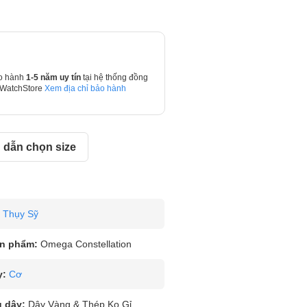
o hành
1-5 năm uy tín
tại hệ thống đồng
 WatchStore
Xem địa chỉ bảo hành
dẫn chọn size
Thụy Sỹ
n phẩm:
Omega Constellation
y:
Cơ
u dây:
Dây Vàng & Thép Ko Gỉ