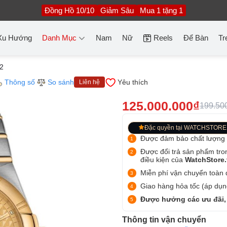
Đồng Hồ 10/10
Giảm Sâu
Mua 1 tặng 1
Xu Hướng
Danh Mục
Nam
Nữ
Reels
Để Bàn
Tr
02
Thông số
So sánh
Yêu thích
Liên hệ
125.000.000₫
199.50
Đặc quyền tại WATCHSTORE
Được đảm bảo chất lượng
Được đổi trả sản phẩm tro
điều kiện của
WatchStore
Miễn phí vận chuyển toàn q
Giao hàng hỏa tốc (áp dụng
Được hưởng các ưu đãi,
Thông tin vận chuyển