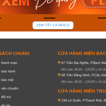
50₫
3.634.600₫
1.799.
ay
Mua ngay
Mua 
81
37
XEM TẤT CẢ REELS
 SÁCH CHUNG
CỬA HÀNG MIỀN BẮ
 thanh toán
97 Trần Đại Nghĩa, P.Bạch Ma
Mở cửa:
8h30
-
22h30
|
chỉ đ
h bảo hành
58 Trần Đăng Ninh, P.Cầu Giấ
h bảo mật
Mở cửa:
8h30
-
22h00
|
chỉ đ
 vận chuyển
CỬA HÀNG MIỀN TR
đổi trả
339 Lê Duẩn, P.Thanh Khê, 
 về giá