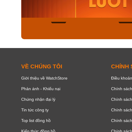
8.058.000₫
2.399.5
Mua ngay
Mua ng
136
VỀ CHÚNG TÔI
CHÍNH
Giới thiệu về WatchStore
Điều khoản
Phản ánh - Khiếu nại
Chính sác
Chứng nhận đại lý
Chính sác
Tin tức công ty
Chính sách
Top list đồng hồ
Chính sách 
Kiến thức đồng hồ
Chính sách