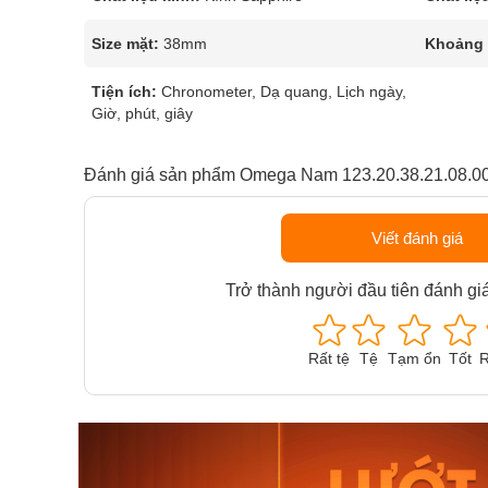
Size mặt:
38mm
Khoảng t
Tiện ích:
Chronometer, Dạ quang, Lịch ngày,
Giờ, phút, giây
Đánh giá sản phẩm Omega Nam 123.20.38.21.08.0
Viết đánh giá
Trở thành người đầu tiên đánh gi
Rất tệ
Tệ
Tạm ổn
Tốt
R
Orient Nam RA-
Casio N
AA0B05R19B
115D-1A
9.480.000₫
2.823.000