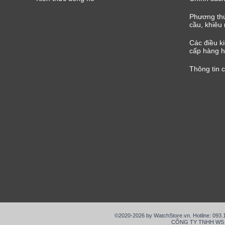
Phương thứ
cầu, khiêu 
Các điều k
cấp hàng h
Thông tin 
©2020-2026 by WatchStore.vn. Hotline: 093
CÔNG TY TNHH WS VIỆ