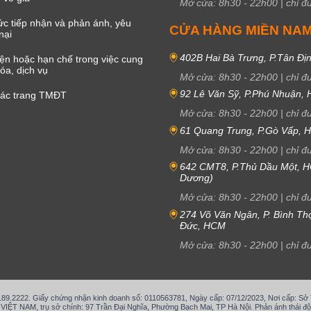
Mở cửa:
8h30
-
22h00
|
chỉ đ
c tiếp nhận và phản ánh, yêu
CỬA HÀNG MIỀN NA
nại
402B Hai Bà Trưng, P.Tân Đị
iện hoặc hạn chế trong việc cung
óa, dịch vụ
Mở cửa:
8h30
-
22h00
|
chỉ đ
92 Lê Văn Sỹ, P.Phú Nhuận,
các trang TMĐT
Mở cửa:
8h30
-
22h00
|
chỉ đ
61 Quang Trung, P.Gò Vấp,
Mở cửa:
8h30
-
22h00
|
chỉ đ
642 CMT8, P.Thủ Dầu Một, H
Dương)
Mở cửa:
8h30
-
22h00
|
chỉ đ
274 Võ Văn Ngân, P. Bình Th
Đức, HCM
Mở cửa:
8h30
-
22h00
|
chỉ đ
.189.2222. Giấy chứng nhận kinh doanh số: 0110563781, Ngày cấp: 07/12/2023, Nơi cấp: S
T NAM, trụ sở chính: 97 Trần Đại Nghĩa, Phường Bạch Mai, TP Hà Nội. Phản ánh thái độ