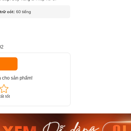
rữ cót:
60 tiếng
02
á cho sản phẩm!
ất tốt
am MTS-
Casio Nam MTS-
Casio U
VDF
RS100L-1AVDF
230EL-
₫
4.276.000₫
2.117.0