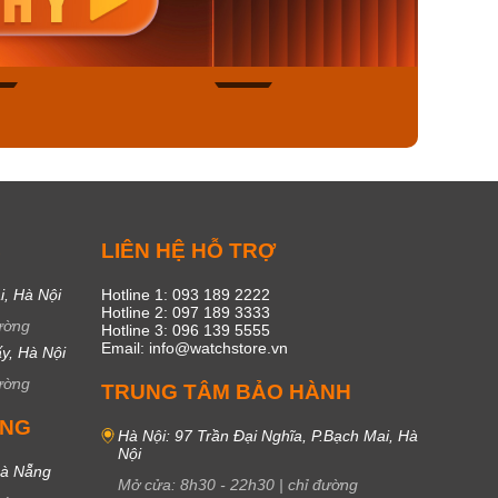
450₫
1.609.050₫
1.609
ngay
Mua ngay
Mua
45
17
C
LIÊN HỆ HỖ TRỢ
i, Hà Nội
Hotline 1: 093 189 2222
Hotline 2: 097 189 3333
ường
Hotline 3: 096 139 5555
Email: info@watchstore.vn
y, Hà Nội
ường
TRUNG TÂM BẢO HÀNH
UNG
Hà Nội: 97 Trần Đại Nghĩa, P.Bạch Mai, Hà
Nội
Đà Nẵng
Mở cửa:
8h30
-
22h30
|
chỉ đường