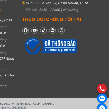
ường
HCM: 92 Lê Văn Sỹ, P.Phú Nhuận, HCM
Mở cửa:
8h30
-
22h00
|
chỉ đường
M
THEO DÕI CHÚNG TÔI TẠI
nh, HCM
ường
 HCM
ường
 HCM
ường
CM (Bình
ường
ọ, TP.Thủ
ường
ở Tài Chính Tp Hà Nội Phòng ĐKKD và TCDN -
 phục vụ: 0931892222